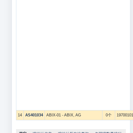
14
AS401034
ABIX-01 - ABIX, AG
0个
1970010