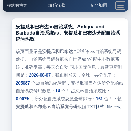
编码转换
安全加固
程默的博客
格式化与前端
网络工具
IP与域名
邮件工具
生活便民
更多工具
安提瓜和巴布达as自治系统、Antigua and
Barbuda自治系统as、安提瓜和巴布达分配自治系
5.1支付宝大红包
统号码数
该页面显示是
安提瓜和巴布达
全球所有as自治系统号码
数据。自治系统号码数据来自世界asn分配中心数据系
统，准确率高，每天会自动 同步国际信息，最新更新时
间是：
2026-08-07
，截止到当天，全球一共分配了：
205087
个as自治系统号码，安提瓜和巴布达所分配的as
自治系统号码数是：
14
个！ 占总as自治系统比：
0.007%
，所分配自治系统总数全球排行：
161
位！下载
安提瓜和巴布达as自治系统号码
数据
TXT格式
file下载