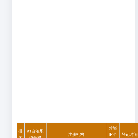
分配
排
as自治系
注册机构
IP个
登记时间
序
统号码