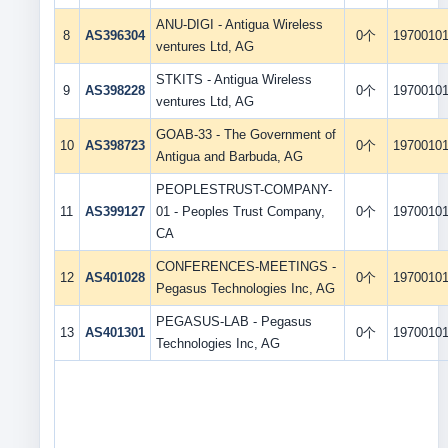
ANU-DIGI - Antigua Wireless
8
AS396304
0个
1970010
ventures Ltd, AG
STKITS - Antigua Wireless
9
AS398228
0个
1970010
ventures Ltd, AG
GOAB-33 - The Government of
10
AS398723
0个
1970010
Antigua and Barbuda, AG
PEOPLESTRUST-COMPANY-
11
AS399127
01 - Peoples Trust Company,
0个
1970010
CA
CONFERENCES-MEETINGS -
12
AS401028
0个
1970010
Pegasus Technologies Inc, AG
PEGASUS-LAB - Pegasus
13
AS401301
0个
1970010
Technologies Inc, AG