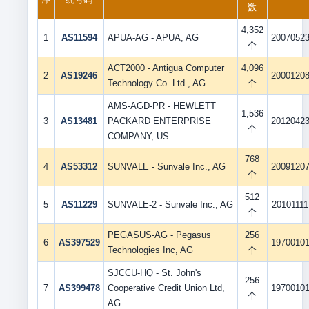
数
4,352
1
AS11594
APUA-AG - APUA, AG
2007052
个
ACT2000 - Antigua Computer
4,096
2
AS19246
2000120
Technology Co. Ltd., AG
个
AMS-AGD-PR - HEWLETT
1,536
3
AS13481
PACKARD ENTERPRISE
2012042
个
COMPANY, US
768
4
AS53312
SUNVALE - Sunvale Inc., AG
2009120
个
512
5
AS11229
SUNVALE-2 - Sunvale Inc., AG
20101111
个
PEGASUS-AG - Pegasus
256
6
AS397529
1970010
Technologies Inc, AG
个
SJCCU-HQ - St. John's
256
7
AS399478
Cooperative Credit Union Ltd,
1970010
个
AG