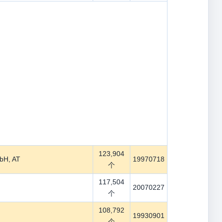
123,904
bH, AT
19970718
个
117,504
20070227
个
108,792
19930901
个