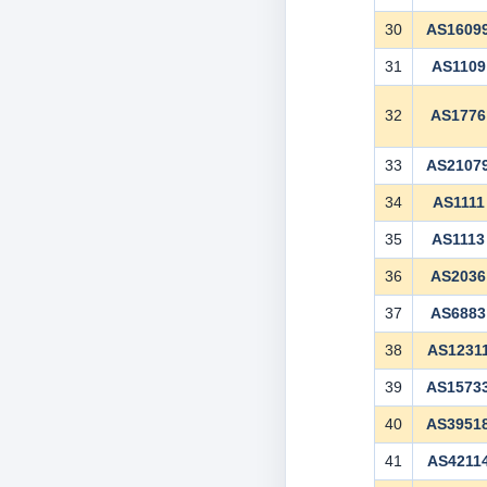
30
AS1609
31
AS1109
32
AS1776
33
AS2107
34
AS1111
35
AS1113
36
AS2036
37
AS6883
38
AS1231
39
AS1573
40
AS3951
41
AS4211