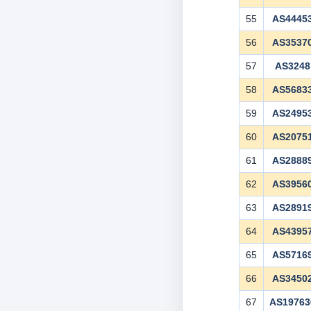
55
AS4445
56
AS3537
57
AS3248
58
AS5683
59
AS2495
60
AS2075
61
AS2888
62
AS3956
63
AS2891
64
AS4395
65
AS5716
66
AS3450
67
AS19763