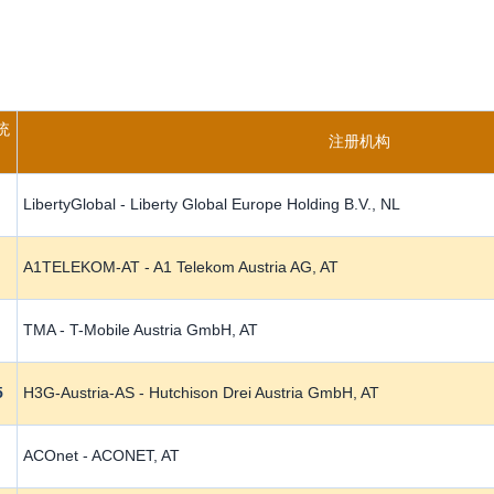
统
注册机构
LibertyGlobal - Liberty Global Europe Holding B.V., NL
A1TELEKOM-AT - A1 Telekom Austria AG, AT
TMA - T-Mobile Austria GmbH, AT
5
H3G-Austria-AS - Hutchison Drei Austria GmbH, AT
ACOnet - ACONET, AT