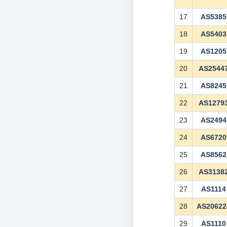
17
AS5385
18
AS5403
19
AS1205
20
AS2544
21
AS8245
22
AS1279
23
AS2494
24
AS6720
25
AS8562
26
AS3138
27
AS1114
28
AS20622
29
AS1110