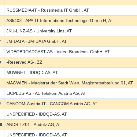
RUSSMEDIA-IT - Russmedia IT GmbH, AT
AS5403 - APA-IT Informations Technologie G.m.b.H, AT
JKU-LINZ-AS - University Linz, AT
7
JM-DATA - JM-DATA GmbH, AT
VIDEOBROADCAST-AS - Video-Broadcast GmbH, AT
3
-Reserved AS-, ZZ
MUWNET - IDDQD-AS, AT
MAGWIEN - Magistrat der Stadt Wien, Magistratsabteilung 01, AT
LICPLUS-AS - A1 Telekom Austria AG, AT
2
CANCOM-Austria-IT - CANCOM Austria AG, AT
UNSPECIFIED - IDDQD-AS, AT
8
ANDRITZ01 - Andritz AG, AT
UNSPECIFIED - IDDQD-AS, AT