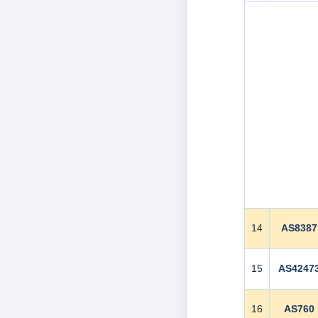
14
AS8387
15
AS4247
16
AS760