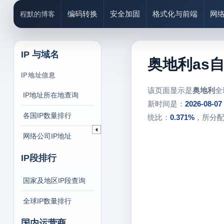
编码转换
安全加固
格式化与前端
网
程默的博客
IP 与域名
奥地利as
IP地址信息
该页面显示是
奥地利
全
IP地址所在地查询
新时间是：
2026-08-07
各国IP数量排行
统比：
0.371%
，所分
网络公司IP地址
IP段排行
国家及地区IP段查询
全球IP数量排行
国内运营商