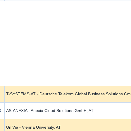
T-SYSTEMS-AT - Deutsche Telekom Global Business Solutions Gm
3
AS-ANEXIA - Anexia Cloud Solutions GmbH, AT
UniVie - Vienna University, AT