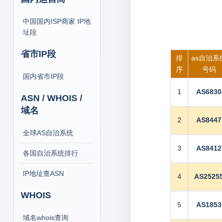
中国国内ISP商家 IP地
址段
省市IP段
排
as自治系
序
号码
国内省市IP段
1
AS6830
ASN / WHOIS /
域名
2
AS8447
全球AS自治系统
3
AS8412
各国自治系统排行
IP地址查ASN
4
AS2525
WHOIS
5
AS1853
域名whois查询