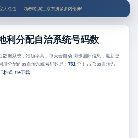
付宝大红包
领券啦,淘宝京东拼多多内部券!
、奥地利分配自治系统号码数
中心数据系统，准确率高，每天会自动 同步国际信息，最新更
利所分配的as自治系统号码数是：
761
个！ 占总as自治系
XT格式
file下载