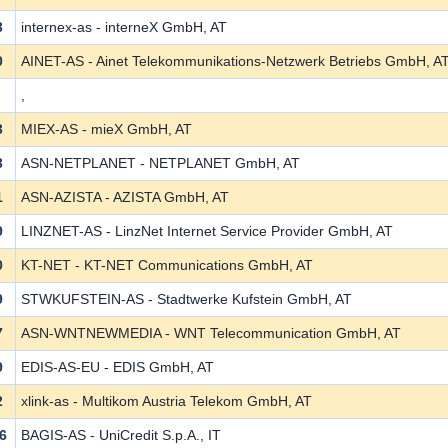
3
internex-as - interneX GmbH, AT
0
AINET-AS - Ainet Telekommunikations-Netzwerk Betriebs GmbH, A
,
3
MIEX-AS - mieX GmbH, AT
3
ASN-NETPLANET - NETPLANET GmbH, AT
1
ASN-AZISTA - AZISTA GmbH, AT
9
LINZNET-AS - LinzNet Internet Service Provider GmbH, AT
0
KT-NET - KT-NET Communications GmbH, AT
9
STWKUFSTEIN-AS - Stadtwerke Kufstein GmbH, AT
7
ASN-WNTNEWMEDIA - WNT Telecommunication GmbH, AT
9
EDIS-AS-EU - EDIS GmbH, AT
2
xlink-as - Multikom Austria Telekom GmbH, AT
6
BAGIS-AS - UniCredit S.p.A., IT