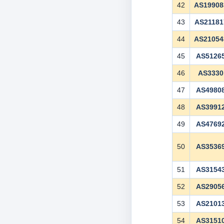
42
AS19908
43
AS21181
44
AS21054
45
AS5126
46
AS3330
47
AS4980
48
AS3991
49
AS4769
50
AS3536
51
AS3154
52
AS2905
53
AS2101
54
AS3151