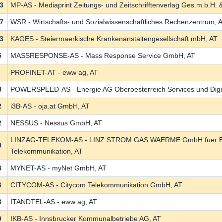
3
MP-AS - Mediaprint Zeitungs- und Zeitschrifftenverlag Ges.m.b.H.
7
WSR - Wirtschafts- und Sozialwissenschaftliches Rechenzentrum, 
3
KAGES - Steiermaerkische Krankenanstaltengesellschaft mbH, AT
5
MASSRESPONSE-AS - Mass Response Service GmbH, AT
PROFINET-AT - eww ag, AT
8
POWERSPEED-AS - Energie AG Oberoesterreich Services und Digit
2
i3B-AS - oja.at GmbH, AT
2
NESSUS - Nessus GmbH, AT
LINZAG-TELEKOM-AS - LINZ STROM GAS WAERME GmbH fuer Ener
9
Telekommunikation, AT
3
MYNET-AS - myNet GmbH, AT
6
CITYCOM-AS - Citycom Telekommunikation GmbH, AT
3
ITANDTEL-AS - eww ag, AT
0
IKB-AS - Innsbrucker Kommunalbetriebe AG, AT