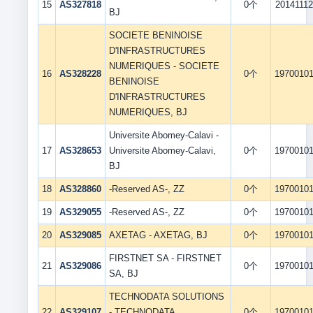
15
AS327818
0个
20141112
BJ
SOCIETE BENINOISE
D'INFRASTRUCTURES
NUMERIQUES - SOCIETE
16
AS328228
0个
1970010
BENINOISE
D'INFRASTRUCTURES
NUMERIQUES, BJ
Universite Abomey-Calavi -
17
AS328653
Universite Abomey-Calavi,
0个
1970010
BJ
18
AS328860
-Reserved AS-, ZZ
0个
1970010
19
AS329055
-Reserved AS-, ZZ
0个
1970010
20
AS329085
AXETAG - AXETAG, BJ
0个
1970010
FIRSTNET SA - FIRSTNET
21
AS329086
0个
1970010
SA, BJ
TECHNODATA SOLUTIONS
22
AS329107
- TECHNODATA
0个
1970010