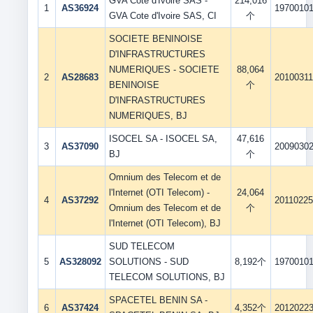
GVA Cote d'Ivoire SAS -
214,016
1
AS36924
1970010
GVA Cote d'Ivoire SAS, CI
个
SOCIETE BENINOISE
D'INFRASTRUCTURES
NUMERIQUES - SOCIETE
88,064
2
AS28683
2010031
BENINOISE
个
D'INFRASTRUCTURES
NUMERIQUES, BJ
ISOCEL SA - ISOCEL SA,
47,616
3
AS37090
2009030
BJ
个
Omnium des Telecom et de
l'Internet (OTI Telecom) -
24,064
4
AS37292
2011022
Omnium des Telecom et de
个
l'Internet (OTI Telecom), BJ
SUD TELECOM
5
AS328092
SOLUTIONS - SUD
8,192个
1970010
TELECOM SOLUTIONS, BJ
SPACETEL BENIN SA -
6
AS37424
4,352个
2012022