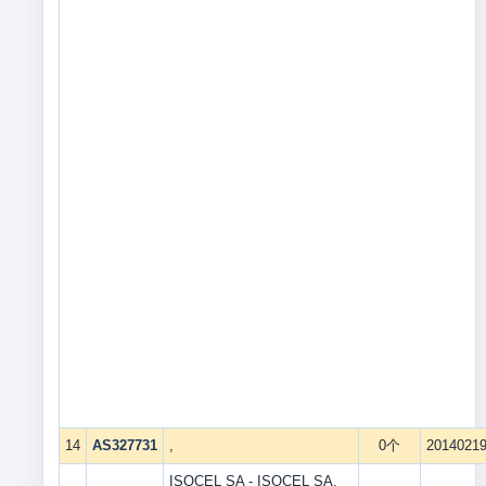
14
AS327731
,
0个
2014021
ISOCEL SA - ISOCEL SA,