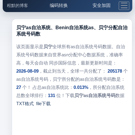
编码转换
安全加固
程默的博客
格式化与前端
网络工具
IP与域名
邮件工具
生活便民
更多工具
贝宁as自治系统、Benin自治系统as、贝宁分配自治
系统号码数
5.1支付宝大红包
该页面显示是
贝宁
全球所有as自治系统号码数据。自治
系统号码数据来自世界asn分配中心数据系统，准确率
高，每天会自动 同步国际信息，最新更新时间是：
2026-08-09
，截止到当天，全球一共分配了：
205178
个
as自治系统号码，贝宁所分配的as自治系统号码数是：
27
个！ 占总as自治系统比：
0.013%
，所分配自治系统
总数全球排行：
131
位！下载
贝宁as自治系统号码
数据
TXT格式
file下载