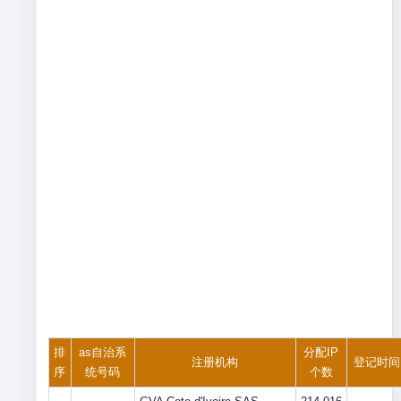
排
as自治系
分配IP
注册机构
登记时间
序
统号码
个数