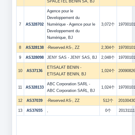
SPACETEL BENIN SA, BJ
Agence pour le
Developpement du
7
AS328702
Numérique - Agence pour le
3,072个
1970010
Developpement du
Numérique, BJ
8
AS328138
-Reserved AS-, ZZ
2,304个
1970010
9
AS328098
JENY SAS - JENY SAS, BJ
2,048个
1970010
ETISALAT BENIN -
10
AS37136
1,024个
2009082
ETISALAT BENIN, BJ
ABC Corporation SARL -
11
AS328133
1,024个
1970010
ABC Corporation SARL, BJ
12
AS37039
-Reserved AS-, ZZ
512个
2010043
13
AS37655
,
0个
20131111