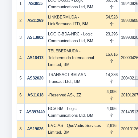
LOGIC-3855 - Logic
68,352
1
AS3855
1994092
Communications Ltd, BM
个
LINKBERMUDA -
54,528
2
AS11269
1998060
LinkBermuda LTD, BM
个
LOGIC-BDA-NRC - Logic
23,296
3
AS13802
1999082
Communications Ltd, BM
个
TELEBERMUDA -
15,616
4
AS16413
Telebermuda International
2000042
个
Limited, BM
TRANSACT-BM-ASN -
14,336
5
AS32020
2004021
Transact Ltd., BM
个
4,096
6
AS11618
-Reserved AS-, ZZ
2010120
个
BCV-BM - Logic
4,096
7
AS393440
2014051
Communications Ltd, BM
个
EVC-AS - QuoVadis Services
2,816
8
AS19626
2001012
Limited, BM
个