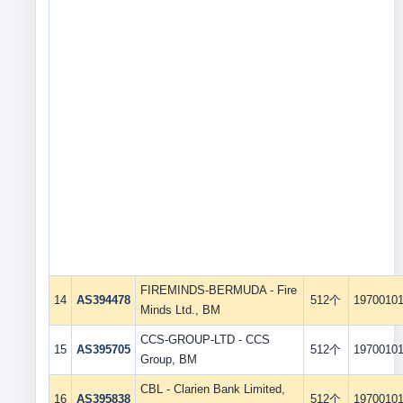
FIREMINDS-BERMUDA - Fire
14
AS394478
512个
1970010
Minds Ltd., BM
CCS-GROUP-LTD - CCS
15
AS395705
512个
1970010
Group, BM
CBL - Clarien Bank Limited,
16
AS395838
512个
1970010