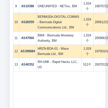
1,024
9
AS10388
ONEUNIFIED - NETinc, BM
1997072
个
BERMUDA-DIGITAL-COMMS
1,024
10
AS26559
- Bermuda Digital
2006122
个
Communications Ltd., BM
BMA - Bermuda Monetary
1,024
11
AS47060
2009061
Authority, BM
个
HRZN-BDA-01 - Wave
1,024
12
AS399084
1970010
Bermuda Ltd., BM
个
RH-UNK - Rapid Hacks LLC,
13
AS40352
512个
2007013
US