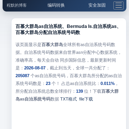
编码转换
安全加固
程默的博客
格式化与前端
网络工具
IP与域名
邮件工具
生活便民
更多工具
百慕大群岛as自治系统、Bermuda Is.自治系统as、
百慕大群岛分配自治系统号码数
5.1支付宝大红包
该页面显示是
百慕大群岛
全球所有as自治系统号码数
据。自治系统号码数据来自世界asn分配中心数据系统，
准确率高，每天会自动 同步国际信息，最新更新时间
是：
2026-08-07
，截止到当天，全球一共分配了：
205087
个as自治系统号码，百慕大群岛所分配的as自治
系统号码数是：
23
个！ 占总as自治系统比：
0.011%
，
所分配自治系统总数全球排行：
139
位！下载
百慕大群
岛as自治系统号码
数据
TXT格式
file下载