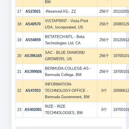
BM
17
AS23021
-Reserved AS-, ZZ
256个
2011020
VISTAPRINT - Vista Print
18
AS40570
256个
2008012
USA, Incorporated, US
BETATECH-MTL - Beta
19
AS54859
256个
2012091
Technologies Ltd, CA
SAC - BLUE DIAMOND
20
AS396165
256个
1970010
GROWERS, US
BERMUDA-COLLEGE-AS -
21
AS399926
256个
1970010
Bermuda College, BM
INFORMATION-
22
AS47053
TECHNOLOGY-OFFICE -
0个
2009061
Bermuda Government, BM
RIZE - RIZE
23
AS402081
0个
1970010
TECHNOLOGIES, BM