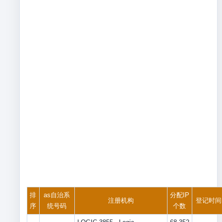
排
as自治系
分配IP
注册机构
登记时间
序
统号码
个数