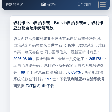
编码转换
安全加固
程默的博客
格式化与前端
网络工具
IP与域名
邮件工具
生活便民
更多工具
玻利维亚as自治系统、Bolivia自治系统as、玻利维
亚分配自治系统号码数
5.1支付宝大红包
该页面显示是
玻利维亚
全球所有as自治系统号码数据。
自治系统号码数据来自世界asn分配中心数据系统，准确
率高，每天会自动 同步国际信息，最新更新时间是：
2026-08-09
，截止到当天，全球一共分配了：
205178
个
as自治系统号码，玻利维亚所分配的as自治系统号码数
是：
69
个！ 占总as自治系统比：
0.034%
，所分配自治
系统总数全球排行：
97
位！下载
玻利维亚as自治系统号
码
数据
TXT格式
file下载