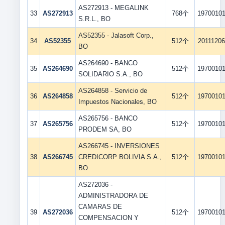
AS272913 - MEGALINK
33
AS272913
768个
1970010
S.R.L., BO
AS52355 - Jalasoft Corp.,
34
AS52355
512个
20111206
BO
AS264690 - BANCO
35
AS264690
512个
1970010
SOLIDARIO S.A., BO
AS264858 - Servicio de
36
AS264858
512个
1970010
Impuestos Nacionales, BO
AS265756 - BANCO
37
AS265756
512个
1970010
PRODEM SA, BO
AS266745 - INVERSIONES
38
AS266745
CREDICORP BOLIVIA S.A.,
512个
1970010
BO
AS272036 -
ADMINISTRADORA DE
CAMARAS DE
39
AS272036
512个
1970010
COMPENSACION Y