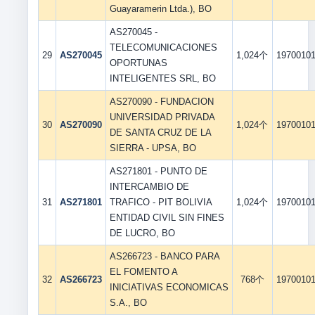
Guayaramerin Ltda.), BO
AS270045 -
TELECOMUNICACIONES
29
AS270045
1,024个
1970010
OPORTUNAS
INTELIGENTES SRL, BO
AS270090 - FUNDACION
UNIVERSIDAD PRIVADA
30
AS270090
1,024个
1970010
DE SANTA CRUZ DE LA
SIERRA - UPSA, BO
AS271801 - PUNTO DE
INTERCAMBIO DE
31
AS271801
TRAFICO - PIT BOLIVIA
1,024个
1970010
ENTIDAD CIVIL SIN FINES
DE LUCRO, BO
AS266723 - BANCO PARA
EL FOMENTO A
32
AS266723
768个
1970010
INICIATIVAS ECONOMICAS
S.A., BO