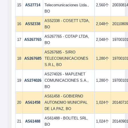
15
AS27714
Telecomunicaciones Ltda.,
2,560个
2003081
BO
AS52338 - COSETT LTDA,
16
AS52338
2,048个
2011080
BO
AS267765 - COTAP LTDA,
17
AS267765
2,048个
1970010
BO
AS267685 - SIRIO
18
AS267685
TELECOMUNICACIONES
1,280个
1970010
S.R.L, BO
AS274026 - MAPLENET
19
AS274026
COMUNICACIONES S.A.,
1,280个
1970010
BO
AS61458 - GOBIERNO
20
AS61458
AUTONOMO MUNICIPAL
1,024个
2014071
DE LA PAZ, BO
AS61488 - BOLITEL SRL,
21
AS61488
1,024个
2014090
BO