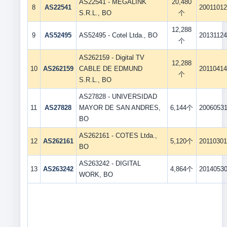
AS22541 - MEGALINK
20,480
8
AS22541
2001101
S.R.L., BO
个
12,288
9
AS52495
AS52495 - Cotel Ltda., BO
2013112
个
AS262159 - Digital TV
12,288
10
AS262159
CABLE DE EDMUND
2011041
个
S.R.L., BO
AS27828 - UNIVERSIDAD
11
AS27828
MAYOR DE SAN ANDRES,
6,144个
2006053
BO
AS262161 - COTES Ltda.,
12
AS262161
5,120个
2011030
BO
AS263242 - DIGITAL
13
AS263242
4,864个
2014053
WORK, BO