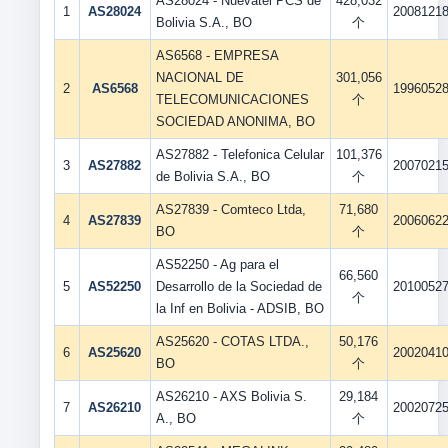
AS28024 - Nuevatel PCS de
428,032
1
AS28024
2008121
Bolivia S.A., BO
个
AS6568 - EMPRESA
NACIONAL DE
301,056
2
AS6568
1996052
TELECOMUNICACIONES
个
SOCIEDAD ANONIMA, BO
AS27882 - Telefonica Celular
101,376
3
AS27882
2007021
de Bolivia S.A., BO
个
AS27839 - Comteco Ltda,
71,680
4
AS27839
2006062
BO
个
AS52250 - Ag para el
66,560
5
AS52250
Desarrollo de la Sociedad de
2010052
个
la Inf en Bolivia - ADSIB, BO
AS25620 - COTAS LTDA.,
50,176
6
AS25620
2002041
BO
个
AS26210 - AXS Bolivia S.
29,184
7
AS26210
2002072
A., BO
个