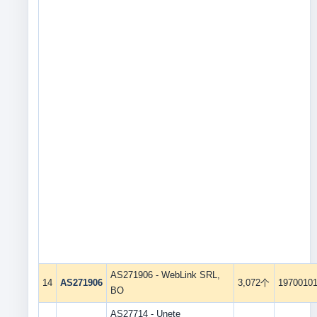
AS271906 - WebLink SRL,
14
AS271906
3,072个
1970010
BO
AS27714 - Unete