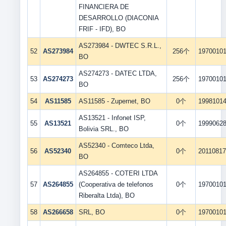
FINANCIERA DE
DESARROLLO (DIACONIA
FRIF - IFD), BO
AS273984 - DWTEC S.R.L.,
52
AS273984
256个
1970010
BO
AS274273 - DATEC LTDA,
53
AS274273
256个
1970010
BO
54
AS11585
AS11585 - Zupernet, BO
0个
1998101
AS13521 - Infonet ISP,
55
AS13521
0个
1999062
Bolivia SRL., BO
AS52340 - Comteco Ltda,
56
AS52340
0个
2011081
BO
AS264855 - COTERI LTDA
57
AS264855
(Cooperativa de telefonos
0个
1970010
Riberalta Ltda), BO
58
AS266658
SRL, BO
0个
1970010