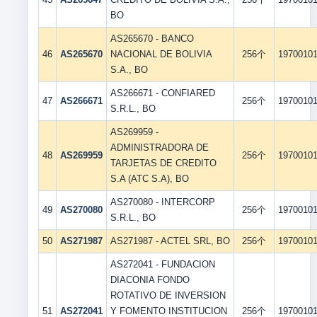
BO
AS265670 - BANCO
46
AS265670
NACIONAL DE BOLIVIA
256个
1970010
S.A., BO
AS266671 - CONFIARED
47
AS266671
256个
1970010
S.R.L., BO
AS269959 -
ADMINISTRADORA DE
48
AS269959
256个
1970010
TARJETAS DE CREDITO
S.A (ATC S.A), BO
AS270080 - INTERCORP
49
AS270080
256个
1970010
S.R.L., BO
50
AS271987
AS271987 - ACTEL SRL, BO
256个
1970010
AS272041 - FUNDACION
DIACONIA FONDO
ROTATIVO DE INVERSION
51
AS272041
Y FOMENTO INSTITUCION
256个
1970010