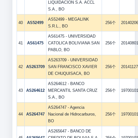
LIQUIDACION S.A. ACCL
S.A., BO
AS52499 - MEGALINK
40
AS52499
256个
2014020
S.R.L., BO
AS61475 - UNIVERSIDAD
41
AS61475
CATOLICA BOLIVIANA SAN
256个
2014080
PABLO, BO
AS263709 - UNIVERSIDAD
42
AS263709
SAN FRANCISCO XAVIER
256个
2014112
DE CHUQUISACA, BO
AS264612 - BANCO
43
AS264612
MERCANTIL SANTA CRUZ
256个
1970010
S.A., BO
AS264747 - Agencia
44
AS264747
Nacional de Hidrocarburos,
256个
1970010
BO
AS265647 - BANCO DE
45
AS265647
CREDITO DE BOLIVIA S.A.,
256个
1970010