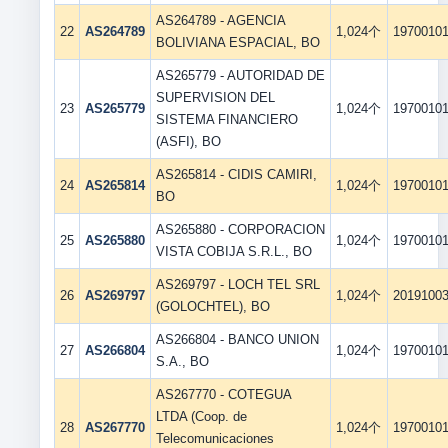
AS264789 - AGENCIA
22
AS264789
1,024个
1970010
BOLIVIANA ESPACIAL, BO
AS265779 - AUTORIDAD DE
SUPERVISION DEL
23
AS265779
1,024个
1970010
SISTEMA FINANCIERO
(ASFI), BO
AS265814 - CIDIS CAMIRI,
24
AS265814
1,024个
1970010
BO
AS265880 - CORPORACION
25
AS265880
1,024个
1970010
VISTA COBIJA S.R.L., BO
AS269797 - LOCH TEL SRL
26
AS269797
1,024个
2019100
(GOLOCHTEL), BO
AS266804 - BANCO UNION
27
AS266804
1,024个
1970010
S.A., BO
AS267770 - COTEGUA
LTDA (Coop. de
28
AS267770
1,024个
1970010
Telecomunicaciones