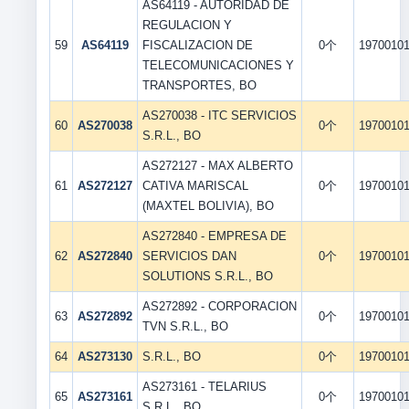
AS64119 - AUTORIDAD DE
REGULACION Y
59
AS64119
FISCALIZACION DE
0个
1970010
TELECOMUNICACIONES Y
TRANSPORTES, BO
AS270038 - ITC SERVICIOS
60
AS270038
0个
1970010
S.R.L., BO
AS272127 - MAX ALBERTO
61
AS272127
CATIVA MARISCAL
0个
1970010
(MAXTEL BOLIVIA), BO
AS272840 - EMPRESA DE
62
AS272840
SERVICIOS DAN
0个
1970010
SOLUTIONS S.R.L., BO
AS272892 - CORPORACION
63
AS272892
0个
1970010
TVN S.R.L., BO
64
AS273130
S.R.L., BO
0个
1970010
AS273161 - TELARIUS
65
AS273161
0个
1970010
S.R.L., BO