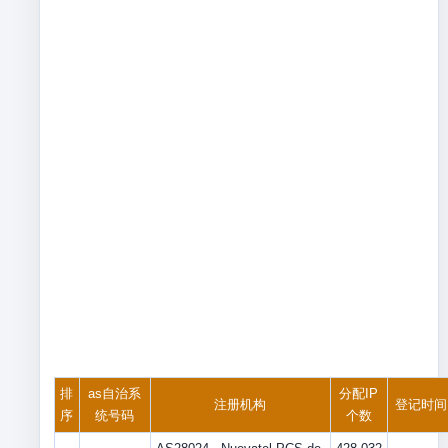
排
as自治系
分配IP
注册机构
登记时间
序
统号码
个数