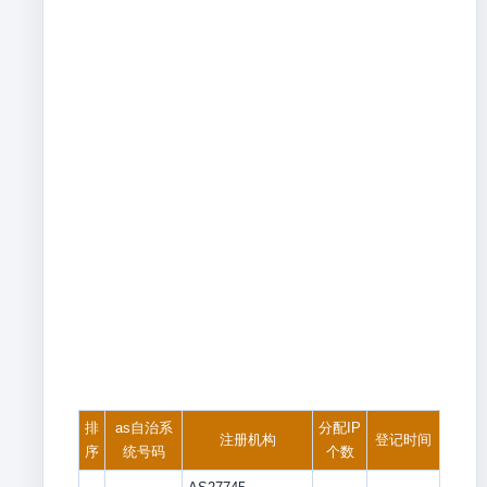
排
as自治系
分配IP
注册机构
登记时间
序
统号码
个数