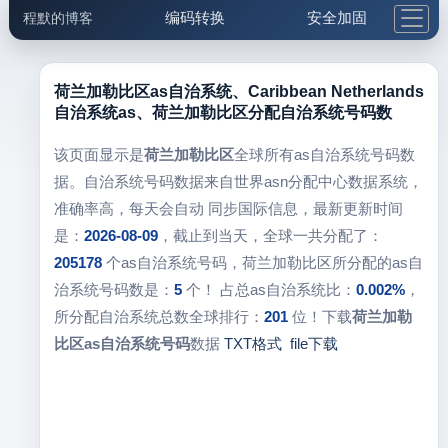
编码转换
安全加固
程默的博客
格式化与前端
网络工具
IP与域名
邮件工具
生活便民
更多工具
荷兰加勒比区as自治系统、Caribbean Netherlands
自治系统as、荷兰加勒比区分配自治系统号码数
5.1支付宝大红包
该页面显示是
荷兰加勒比区
全球所有as自治系统号码数
据。自治系统号码数据来自世界asn分配中心数据系统，
准确率高，每天会自动 同步国际信息，最新更新时间
是：
2026-08-09
，截止到当天，全球一共分配了：
205178
个as自治系统号码，荷兰加勒比区所分配的as自
治系统号码数是：
5
个！ 占总as自治系统比：
0.002%
，
所分配自治系统总数全球排行：
201
位！下载
荷兰加勒
比区as自治系统号码
数据
TXT格式
file下载