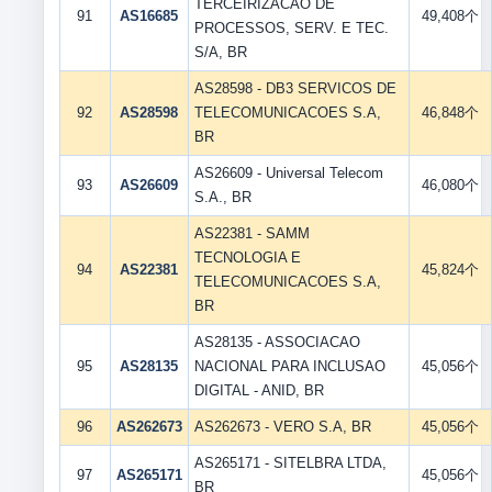
TERCEIRIZACAO DE
91
AS16685
49,408个
PROCESSOS, SERV. E TEC.
S/A, BR
AS28598 - DB3 SERVICOS DE
92
AS28598
TELECOMUNICACOES S.A,
46,848个
BR
AS26609 - Universal Telecom
93
AS26609
46,080个
S.A., BR
AS22381 - SAMM
TECNOLOGIA E
94
AS22381
45,824个
TELECOMUNICACOES S.A,
BR
AS28135 - ASSOCIACAO
95
AS28135
NACIONAL PARA INCLUSAO
45,056个
DIGITAL - ANID, BR
96
AS262673
AS262673 - VERO S.A, BR
45,056个
AS265171 - SITELBRA LTDA,
97
AS265171
45,056个
BR