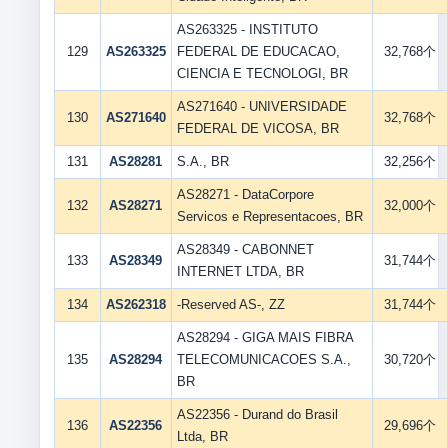
AS263325 - INSTITUTO
129
AS263325
FEDERAL DE EDUCACAO,
32,768个
CIENCIA E TECNOLOGI, BR
AS271640 - UNIVERSIDADE
130
AS271640
32,768个
FEDERAL DE VICOSA, BR
131
AS28281
S.A., BR
32,256个
AS28271 - DataCorpore
132
AS28271
32,000个
Servicos e Representacoes, BR
AS28349 - CABONNET
133
AS28349
31,744个
INTERNET LTDA, BR
134
AS262318
-Reserved AS-, ZZ
31,744个
AS28294 - GIGA MAIS FIBRA
135
AS28294
TELECOMUNICACOES S.A.,
30,720个
BR
AS22356 - Durand do Brasil
136
AS22356
29,696个
Ltda, BR