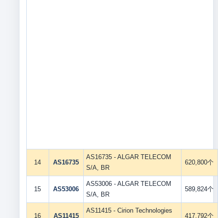
AS16735 - ALGAR TELECOM
14
AS16735
620,800个
S/A, BR
AS53006 - ALGAR TELECOM
15
AS53006
589,824个
S/A, BR
AS11415 - Cirion Technologies
16
AS11415
417,792个