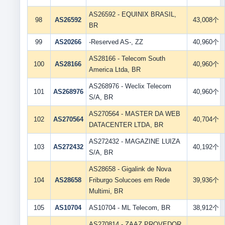
AS26592 - EQUINIX BRASIL,
98
AS26592
43,008个
BR
99
AS20266
-Reserved AS-, ZZ
40,960个
AS28166 - Telecom South
100
AS28166
40,960个
America Ltda, BR
AS268976 - Weclix Telecom
101
AS268976
40,960个
S/A, BR
AS270564 - MASTER DA WEB
102
AS270564
40,704个
DATACENTER LTDA, BR
AS272432 - MAGAZINE LUIZA
103
AS272432
40,192个
S/A, BR
AS28658 - Gigalink de Nova
104
AS28658
Friburgo Solucoes em Rede
39,936个
Multimi, BR
105
AS10704
AS10704 - ML Telecom, BR
38,912个
AS270814 - ZAAZ PROVEDOR