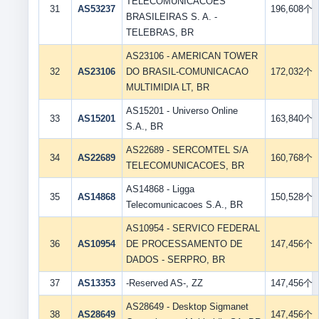
TELECOMUNICACOES
31
AS53237
196,608个
BRASILEIRAS S. A. -
TELEBRAS, BR
AS23106 - AMERICAN TOWER
32
AS23106
DO BRASIL-COMUNICACAO
172,032个
MULTIMIDIA LT, BR
AS15201 - Universo Online
33
AS15201
163,840个
S.A., BR
AS22689 - SERCOMTEL S/A
34
AS22689
160,768个
TELECOMUNICACOES, BR
AS14868 - Ligga
35
AS14868
150,528个
Telecomunicacoes S.A., BR
AS10954 - SERVICO FEDERAL
36
AS10954
DE PROCESSAMENTO DE
147,456个
DADOS - SERPRO, BR
37
AS13353
-Reserved AS-, ZZ
147,456个
AS28649 - Desktop Sigmanet
38
AS28649
147,456个