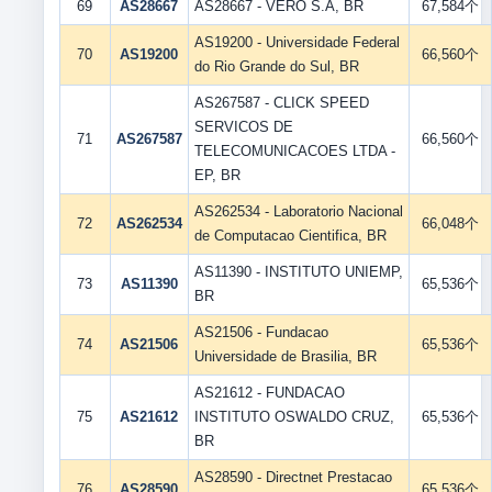
69
AS28667
AS28667 - VERO S.A, BR
67,584个
AS19200 - Universidade Federal
70
AS19200
66,560个
do Rio Grande do Sul, BR
AS267587 - CLICK SPEED
SERVICOS DE
71
AS267587
66,560个
TELECOMUNICACOES LTDA -
EP, BR
AS262534 - Laboratorio Nacional
72
AS262534
66,048个
de Computacao Cientifica, BR
AS11390 - INSTITUTO UNIEMP,
73
AS11390
65,536个
BR
AS21506 - Fundacao
74
AS21506
65,536个
Universidade de Brasilia, BR
AS21612 - FUNDACAO
75
AS21612
INSTITUTO OSWALDO CRUZ,
65,536个
BR
AS28590 - Directnet Prestacao
76
AS28590
65,536个