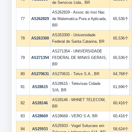
de Servicos Ltda., BR
AS262829 - Assoc do Inst Nac
77
AS262829
de Matematica Pura e Aplicada,
65,536个
BR
AS263300 - Universidade
78
AS263300
65,536个
Federal de Santa Catarina, BR
AS271354 - UNIVERSIDADE
79
AS271354
FEDERAL DE MINAS GERAIS,
65,536个
BR
80
AS270631
AS270631 - Totvs S.A., BR
64,768个
AS28615 - Televisao Cidade
81
AS28615
61,696个
S/A, BR
AS28146 - MHNET TELECOM,
82
AS28146
60,416个
BR
83
AS28669
AS28669 - VERO S.A, BR
60,416个
AS25933 - Vogel Solucoes em
84
AS25933
58,624个