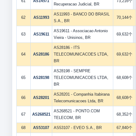
61
AS14571
73,216个
Recuperacao Judicial, BR
AS11993 - BANCO DO BRASIL
62
AS11993
70,144个
S.A., BR
AS19611 - Associacao Antonio
63
AS19611
69,632个
Vieira - Unisinos, BR
AS28186 - ITS
64
AS28186
TELECOMUNICACOES LTDA,
69,632个
BR
AS28198 - SEMPRE
65
AS28198
TELECOMUNICACOES LTDA,
68,608个
BR
AS28201 - Companhia Itabirana
66
AS28201
68,608个
Telecomunicacoes Ltda, BR
AS268521 - PONTO.COM
67
AS268521
68,352个
TELECOM, BR
68
AS53107
AS53107 - EVEO S.A., BR
67,840个