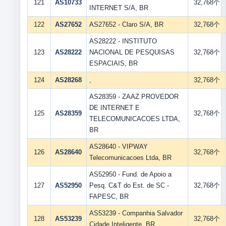
121
AS10733
32,768个
INTERNET S/A, BR
122
AS27652
AS27652 - Claro S/A, BR
32,768个
AS28222 - INSTITUTO
123
AS28222
NACIONAL DE PESQUISAS
32,768个
ESPACIAIS, BR
124
AS28268
,
32,768个
AS28359 - ZAAZ PROVEDOR
DE INTERNET E
125
AS28359
32,768个
TELECOMUNICACOES LTDA,
BR
AS28640 - VIPWAY
126
AS28640
32,768个
Telecomunicacoes Ltda, BR
AS52950 - Fund. de Apoio a
127
AS52950
Pesq. C&T do Est. de SC -
32,768个
FAPESC, BR
AS53239 - Companhia Salvador
128
AS53239
32,768个
Cidade Inteligente, BR