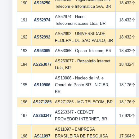
190
AS28250
18,432个
Telecom e Informatica S/A, BR
AS52974 - Henet
191
AS52974
18,432个
Telecomunicacoes Ltda, BR
AS52992 - UNIVERSIDADE
192
AS52992
18,432个
FEDERAL DE SAO PAULO, BR
193
AS53065
AS53065 - Opcao Telecom, BR
18,432个
AS263077 - RazaoInfo Internet
194
AS263077
18,432个
Ltda, BR
AS10906 - Nucleo de Inf. e
195
AS10906
Coord. do Ponto BR - NIC.BR,
18,176个
BR
196
AS271285
AS271285 - MG TELECOM, BR
18,176个
AS263347 - CEDNET
197
AS263347
17,920个
PROVEDOR INTERNET, BR
AS11097 - EMPRESA
198
AS11097
BRASILEIRA DE PESQUISA
17,664个