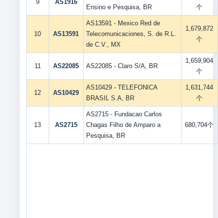
9
AS1916
Ensino e Pesquisa, BR
个
AS13591 - Mexico Red de
1,679,872
10
AS13591
Telecomunicaciones, S. de R.L.
个
de C.V., MX
1,659,904
11
AS22085
AS22085 - Claro S/A, BR
个
AS10429 - TELEFONICA
1,631,744
12
AS10429
BRASIL S.A, BR
个
AS2715 - Fundacao Carlos
13
AS2715
Chagas Filho de Amparo a
680,704个
Pesquisa, BR