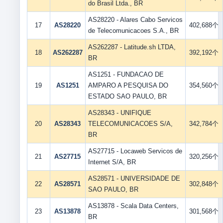
do Brasil Ltda., BR
AS28220 - Alares Cabo Servicos
17
AS28220
402,688个
de Telecomunicacoes S.A., BR
AS262287 - Latitude.sh LTDA,
18
AS262287
392,192个
BR
AS1251 - FUNDACAO DE
19
AS1251
AMPARO A PESQUISA DO
354,560个
ESTADO SAO PAULO, BR
AS28343 - UNIFIQUE
20
AS28343
TELECOMUNICACOES S/A,
342,784个
BR
AS27715 - Locaweb Servicos de
21
AS27715
320,256个
Internet S/A, BR
AS28571 - UNIVERSIDADE DE
22
AS28571
302,848个
SAO PAULO, BR
AS13878 - Scala Data Centers,
23
AS13878
301,568个
BR