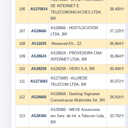
DE INTERNET E
106
AS270814
38,400个
TELECOMUNICACOES LTDA,
BR
AS28666 - HOSTLOCATION
107
AS28666
37,120个
LTDA, BR
108
AS11835
-Reserved AS-, ZZ
36,864个
AS28624 - PROVEDORA CMA
109
AS28624
36,864个
INTERNET LTDA, BR
110
AS28258
AS28258 - VERO S.A, BR
35,840个
AS273683 - ALLREDE
111
AS273683
35,072个
TELECOM LTDA, BR
AS28668 - Desktop Sigmanet
112
AS28668
34,816个
Comunicacao Multimidia SA, BR
AS28360 - WKVE Assessoria
113
AS28360
em Serv. de Inf. e Telecom Ltda,
33,792个
BR