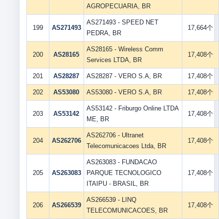
AGROPECUARIA, BR
AS271493 - SPEED NET
199
AS271493
17,664个
PEDRA, BR
AS28165 - Wireless Comm
200
AS28165
17,408个
Services LTDA, BR
201
AS28287
AS28287 - VERO S.A, BR
17,408个
202
AS53080
AS53080 - VERO S.A, BR
17,408个
AS53142 - Friburgo Online LTDA
203
AS53142
17,408个
ME, BR
AS262706 - Ultranet
204
AS262706
17,408个
Telecomunicacoes Ltda, BR
AS263083 - FUNDACAO
205
AS263083
PARQUE TECNOLOGICO
17,408个
ITAIPU - BRASIL, BR
AS266539 - LINQ
206
AS266539
17,408个
TELECOMUNICACOES, BR