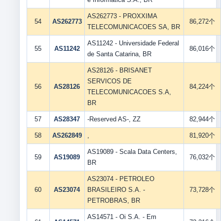
AS262773 - PROXXIMA
54
AS262773
86,272个
TELECOMUNICACOES SA, BR
AS11242 - Universidade Federal
55
AS11242
86,016个
de Santa Catarina, BR
AS28126 - BRISANET
SERVICOS DE
56
AS28126
84,224个
TELECOMUNICACOES S.A,
BR
57
AS28347
-Reserved AS-, ZZ
82,944个
58
AS262849
,
81,920个
AS19089 - Scala Data Centers,
59
AS19089
76,032个
BR
AS23074 - PETROLEO
60
AS23074
BRASILEIRO S.A. -
73,728个
PETROBRAS, BR
AS14571 - Oi S.A. - Em