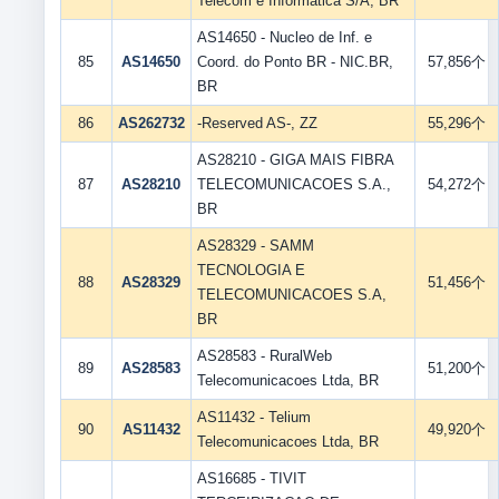
Telecom e Informatica S/A, BR
AS14650 - Nucleo de Inf. e
85
AS14650
Coord. do Ponto BR - NIC.BR,
57,856个
BR
86
AS262732
-Reserved AS-, ZZ
55,296个
AS28210 - GIGA MAIS FIBRA
87
AS28210
TELECOMUNICACOES S.A.,
54,272个
BR
AS28329 - SAMM
TECNOLOGIA E
88
AS28329
51,456个
TELECOMUNICACOES S.A,
BR
AS28583 - RuralWeb
89
AS28583
51,200个
Telecomunicacoes Ltda, BR
AS11432 - Telium
90
AS11432
49,920个
Telecomunicacoes Ltda, BR
AS16685 - TIVIT