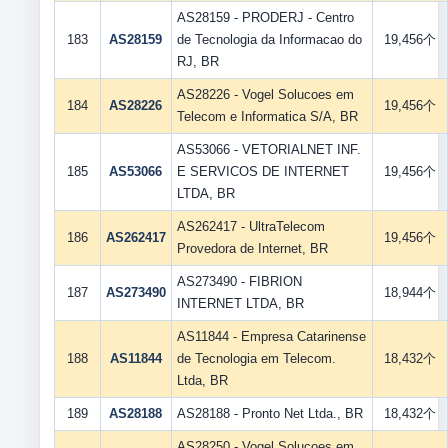
AS28159 - PRODERJ - Centro
183
AS28159
de Tecnologia da Informacao do
19,456个
RJ, BR
AS28226 - Vogel Solucoes em
184
AS28226
19,456个
Telecom e Informatica S/A, BR
AS53066 - VETORIALNET INF.
185
AS53066
E SERVICOS DE INTERNET
19,456个
LTDA, BR
AS262417 - UltraTelecom
186
AS262417
19,456个
Provedora de Internet, BR
AS273490 - FIBRION
187
AS273490
18,944个
INTERNET LTDA, BR
AS11844 - Empresa Catarinense
188
AS11844
de Tecnologia em Telecom.
18,432个
Ltda, BR
189
AS28188
AS28188 - Pronto Net Ltda., BR
18,432个
AS28250 - Vogel Solucoes em