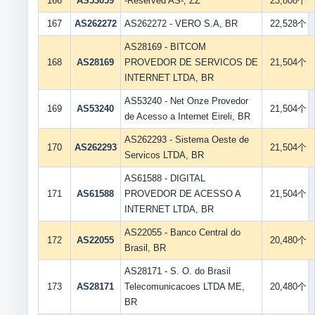
166
AS53059
-Reserved AS-, ZZ
23,808个
167
AS262272
AS262272 - VERO S.A, BR
22,528个
AS28169 - BITCOM
168
AS28169
PROVEDOR DE SERVICOS DE
21,504个
INTERNET LTDA, BR
AS53240 - Net Onze Provedor
169
AS53240
21,504个
de Acesso a Internet Eireli, BR
AS262293 - Sistema Oeste de
170
AS262293
21,504个
Servicos LTDA, BR
AS61588 - DIGITAL
171
AS61588
PROVEDOR DE ACESSO A
21,504个
INTERNET LTDA, BR
AS22055 - Banco Central do
172
AS22055
20,480个
Brasil, BR
AS28171 - S. O. do Brasil
173
AS28171
Telecomunicacoes LTDA ME,
20,480个
BR