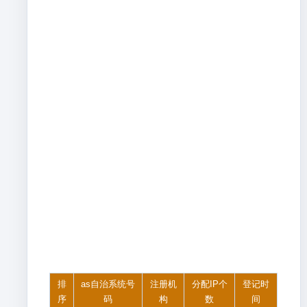
排
as自治系统号
注册机
分配IP个
登记时
序
码
构
数
间