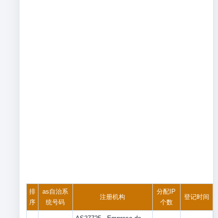
排
as自治系
分配IP
注册机构
登记时间
序
统号码
个数