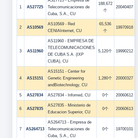
AS27725 - Empresa de
188,672
1
AS27725
Telecomunicaciones de
20040407
个
Cuba, S.A., CU
AS10569 - Red
65,536
2
AS10569
19970918
CENIAInternet, CU
个
AS11960 - EMPRESA DE
TELECOMUNICACIONES
3
AS11960
5,120个
19990212
DE CUBA S.A. (IXP
CUBA), CU
AS15151 - Center for
4
AS15151
Genetic Engineering
1,280个
20000327
andBiotechnology, CU
5
AS27834
AS27834 - Infomed, CU
0个
20060612
AS27835 - Ministerio de
6
AS27835
0个
20060613
Educacion Superior, CU
AS264713 - Empresa de
7
AS264713
Telecomunicaciones de
0个
19700101
Cuba, S.A., CU