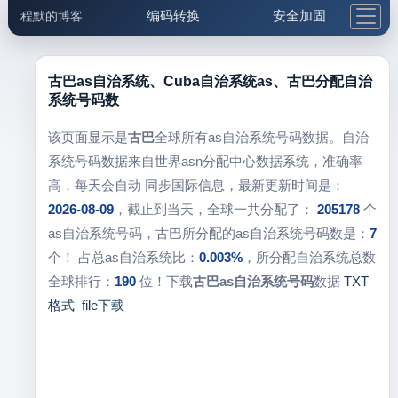
编码转换
安全加固
程默的博客
格式化与前端
网络工具
IP与域名
邮件工具
生活便民
更多工具
古巴as自治系统、Cuba自治系统as、古巴分配自治
系统号码数
5.1支付宝大红包
该页面显示是
古巴
全球所有as自治系统号码数据。自治
系统号码数据来自世界asn分配中心数据系统，准确率
高，每天会自动 同步国际信息，最新更新时间是：
2026-08-09
，截止到当天，全球一共分配了：
205178
个
as自治系统号码，古巴所分配的as自治系统号码数是：
7
个！ 占总as自治系统比：
0.003%
，所分配自治系统总数
全球排行：
190
位！下载
古巴as自治系统号码
数据
TXT
格式
file下载