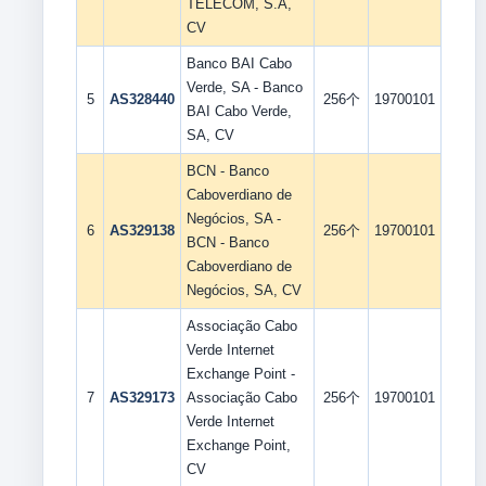
TELECOM, S.A,
CV
Banco BAI Cabo
Verde, SA - Banco
5
AS328440
256个
19700101
BAI Cabo Verde,
SA, CV
BCN - Banco
Caboverdiano de
Negócios, SA -
6
AS329138
256个
19700101
BCN - Banco
Caboverdiano de
Negócios, SA, CV
Associação Cabo
Verde Internet
Exchange Point -
7
AS329173
Associação Cabo
256个
19700101
Verde Internet
Exchange Point,
CV