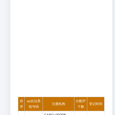
排
as自治系
分配IP
注册机构
登记时间
序
统号码
个数