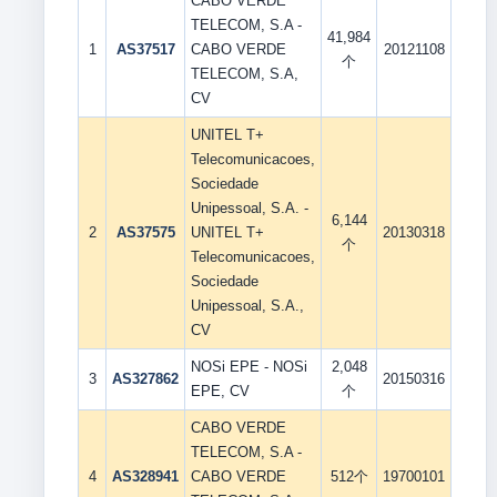
CABO VERDE
TELECOM, S.A -
41,984
1
AS37517
CABO VERDE
20121108
个
TELECOM, S.A,
CV
UNITEL T+
Telecomunicacoes,
Sociedade
Unipessoal, S.A. -
6,144
2
AS37575
UNITEL T+
20130318
个
Telecomunicacoes,
Sociedade
Unipessoal, S.A.,
CV
NOSi EPE - NOSi
2,048
3
AS327862
20150316
EPE, CV
个
CABO VERDE
TELECOM, S.A -
4
AS328941
CABO VERDE
512个
19700101