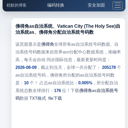
编码转换
安全加固
程默的博客
格式化与前端
网络工具
IP与域名
邮件工具
生活便民
更多工具
佛得角as自治系统、Vatican City (The Holy See)自
治系统as、佛得角分配自治系统号码数
5.1支付宝大红包
该页面显示是
佛得角
全球所有as自治系统号码数据。自
治系统号码数据来自世界asn分配中心数据系统，准确率
高，每天会自动 同步国际信息，最新更新时间是：
2026-08-09
，截止到当天，全球一共分配了：
205178
个
as自治系统号码，佛得角所分配的as自治系统号码数
是：
10
个！ 占总as自治系统比：
0.005%
，所分配自治
系统总数全球排行：
176
位！下载
佛得角as自治系统号
码
数据
TXT格式
file下载