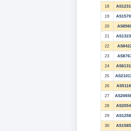
18
AS123
19
AS157
20
AS856
21
AS132
22
AS842
23
AS876
24
AS613
25
AS2101
26
AS5116
27
AS2065
28
AS205
29
AS125
30
AS158