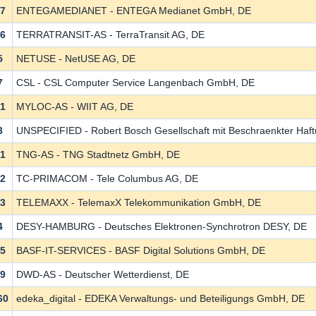
97
ENTEGAMEDIANET - ENTEGA Medianet GmbH, DE
66
TERRATRANSIT-AS - TerraTransit AG, DE
5
NETUSE - NetUSE AG, DE
7
CSL - CSL Computer Service Langenbach GmbH, DE
61
MYLOC-AS - WIIT AG, DE
3
UNSPECIFIED - Robert Bosch Gesellschaft mit Beschraenkter Haf
01
TNG-AS - TNG Stadtnetz GmbH, DE
02
TC-PRIMACOM - Tele Columbus AG, DE
43
TELEMAXX - TelemaxX Telekommunikation GmbH, DE
4
DESY-HAMBURG - Deutsches Elektronen-Synchrotron DESY, DE
95
BASF-IT-SERVICES - BASF Digital Solutions GmbH, DE
89
DWD-AS - Deutscher Wetterdienst, DE
60
edeka_digital - EDEKA Verwaltungs- und Beteiligungs GmbH, DE