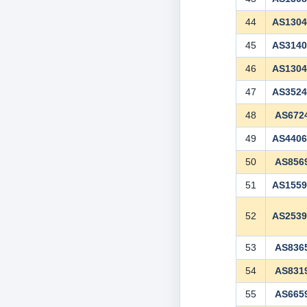
44
AS130
45
AS314
46
AS130
47
AS352
48
AS672
49
AS440
50
AS856
51
AS155
52
AS253
53
AS836
54
AS831
55
AS665