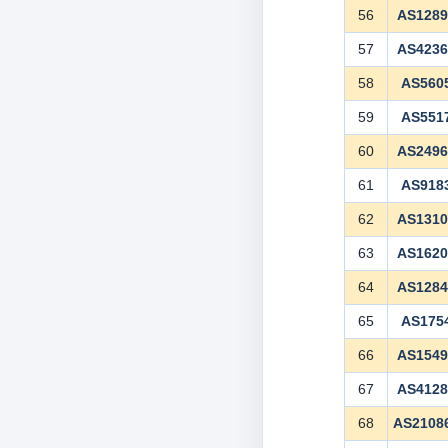
56
AS128
57
AS423
58
AS560
59
AS551
60
AS249
61
AS918
62
AS131
63
AS162
64
AS128
65
AS175
66
AS154
67
AS412
68
AS2108