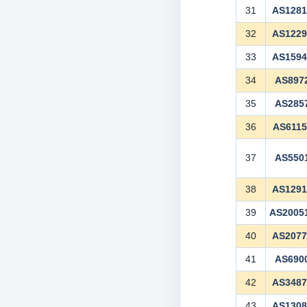
31
AS128
32
AS122
33
AS159
34
AS897
35
AS285
36
AS6115
37
AS550
38
AS129
39
AS2005
40
AS207
41
AS690
42
AS348
43
AS130