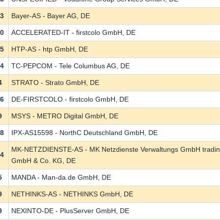
43
Bayer-AS - Bayer AG, DE
00
ACCELERATED-IT - firstcolo GmbH, DE
45
HTP-AS - htp GmbH, DE
44
TC-PEPCOM - Tele Columbus AG, DE
4
STRATO - Strato GmbH, DE
66
DE-FIRSTCOLO - firstcolo GmbH, DE
9
MSYS - METRO Digital GmbH, DE
98
IPX-AS15598 - NorthC Deutschland GmbH, DE
MK-NETZDIENSTE-AS - MK Netzdienste Verwaltungs GmbH tradin
94
GmbH & Co. KG, DE
5
MANDA - Man-da.de GmbH, DE
9
NETHINKS-AS - NETHINKS GmbH, DE
9
NEXINTO-DE - PlusServer GmbH, DE