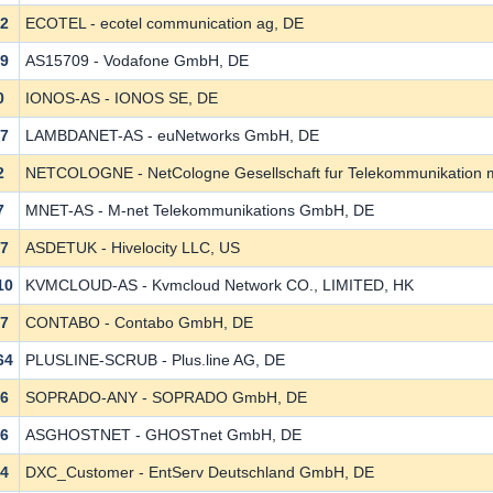
12
ECOTEL - ecotel communication ag, DE
09
AS15709 - Vodafone GmbH, DE
0
IONOS-AS - IONOS SE, DE
37
LAMBDANET-AS - euNetworks GmbH, DE
2
NETCOLOGNE - NetCologne Gesellschaft fur Telekommunikation
7
MNET-AS - M-net Telekommunikations GmbH, DE
17
ASDETUK - Hivelocity LLC, US
10
KVMCLOUD-AS - Kvmcloud Network CO., LIMITED, HK
7
CONTABO - Contabo GmbH, DE
64
PLUSLINE-SCRUB - Plus.line AG, DE
46
SOPRADO-ANY - SOPRADO GmbH, DE
86
ASGHOSTNET - GHOSTnet GmbH, DE
54
DXC_Customer - EntServ Deutschland GmbH, DE