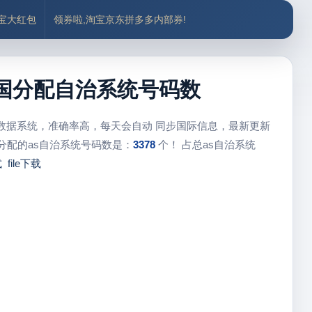
付宝大红包
领券啦,淘宝京东拼多多内部券!
、德国分配自治系统号码数
心数据系统，准确率高，每天会自动 同步国际信息，最新更新
分配的as自治系统号码数是：
3378
个！ 占总as自治系统
式
file下载