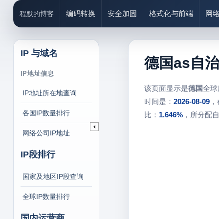
编码转换
安全加固
格式化与前端
网
程默的博客
IP 与域名
德国as自
IP地址信息
该页面显示是
德国
全球
IP地址所在地查询
时间是：
2026-08-09
，
各国IP数量排行
比：
1.646%
，所分配
网络公司IP地址
IP段排行
国家及地区IP段查询
全球IP数量排行
国内运营商