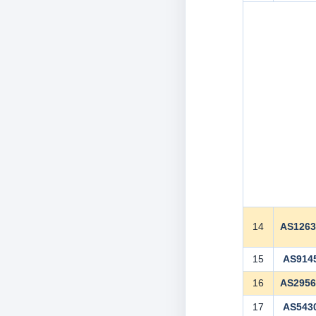
14
AS126
15
AS914
16
AS295
17
AS543