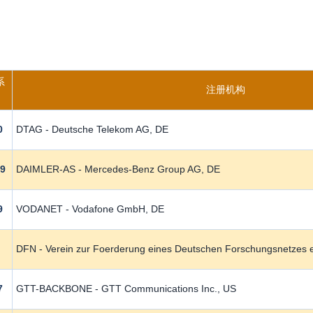
系
注册机构
0
DTAG - Deutsche Telekom AG, DE
99
DAIMLER-AS - Mercedes-Benz Group AG, DE
9
VODANET - Vodafone GmbH, DE
0
DFN - Verein zur Foerderung eines Deutschen Forschungsnetzes e
7
GTT-BACKBONE - GTT Communications Inc., US