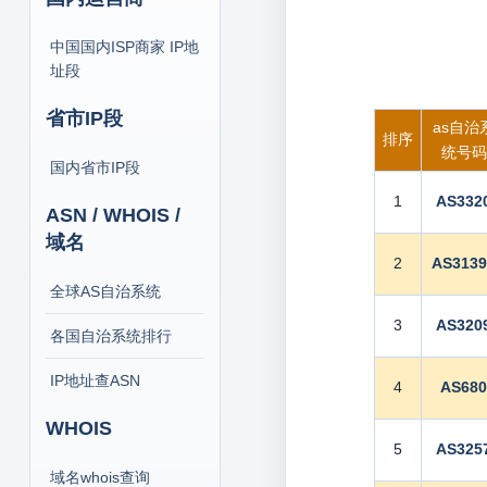
中国国内ISP商家 IP地
址段
省市IP段
as自治
排序
统号码
国内省市IP段
1
AS332
ASN / WHOIS /
域名
2
AS313
全球AS自治系统
3
AS320
各国自治系统排行
IP地址查ASN
4
AS68
WHOIS
5
AS325
域名whois查询