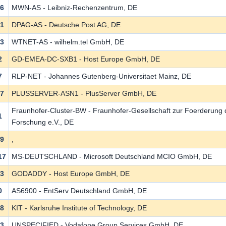
16
MWN-AS - Leibniz-Rechenzentrum, DE
91
DPAG-AS - Deutsche Post AG, DE
43
WTNET-AS - wilhelm.tel GmbH, DE
2
GD-EMEA-DC-SXB1 - Host Europe GmbH, DE
7
RLP-NET - Johannes Gutenberg-Universitaet Mainz, DE
7
PLUSSERVER-ASN1 - PlusServer GmbH, DE
Fraunhofer-Cluster-BW - Fraunhofer-Gesellschaft zur Foerderung
1
Forschung e.V., DE
19
,
17
MS-DEUTSCHLAND - Microsoft Deutschland MCIO GmbH, DE
73
GODADDY - Host Europe GmbH, DE
0
AS6900 - EntServ Deutschland GmbH, DE
78
KIT - Karlsruhe Institute of Technology, DE
83
UNSPECIFIED - Vodafone Group Services GmbH, DE