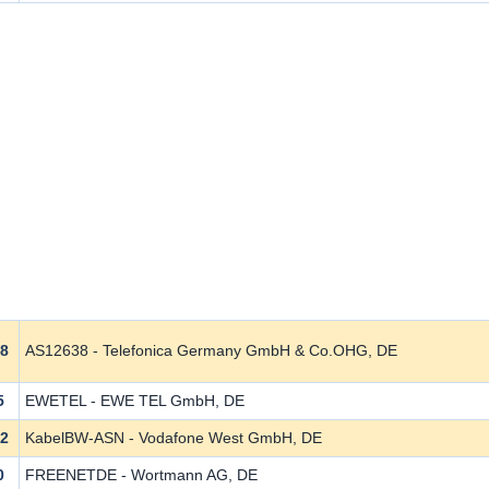
38
AS12638 - Telefonica Germany GmbH & Co.OHG, DE
5
EWETEL - EWE TEL GmbH, DE
62
KabelBW-ASN - Vodafone West GmbH, DE
0
FREENETDE - Wortmann AG, DE