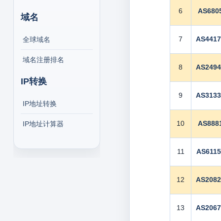
6
AS680
域名
7
AS441
全球域名
域名注册排名
8
AS249
IP转换
9
AS313
IP地址转换
10
AS888
IP地址计算器
11
AS6115
12
AS208
13
AS206