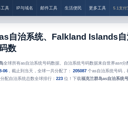
络工具
IP与域名
邮件工具
生活便民
更多工具
5.1支
s自治系统、Falkland Islan
码数
岛
全球所有as自治系统号码数据。自治系统号码数据来自世界asn
8-06
，截止到当天，全球一共分配了：
205087
个as自治系统号码，
所分配自治系统总数全球排行：
223
位！下载
福克兰群岛as自治系统