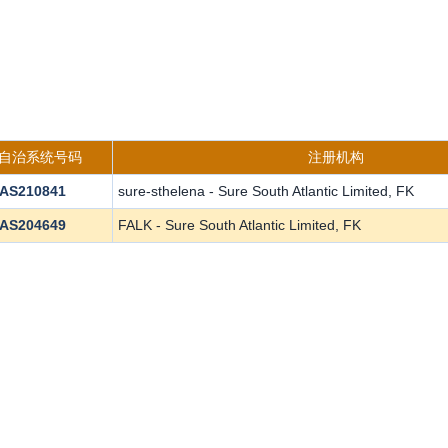
s自治系统号码
注册机构
AS210841
sure-sthelena - Sure South Atlantic Limited, FK
AS204649
FALK - Sure South Atlantic Limited, FK