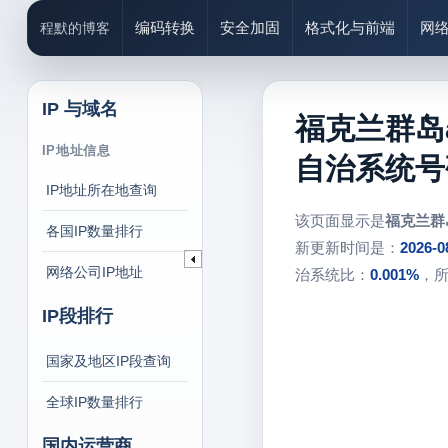
编码转换
安全加固
格式化与前端
网
程默的博客
IP 与域名
福克兰群岛a
IP地址信息
自治系统号
IP地址所在地查询
该页面显示是
福克兰群
各国IP数量排行
新更新时间是：
2026-0
网络公司IP地址
治系统比：
0.001%
，
IP段排行
国家及地区IP段查询
全球IP数量排行
国内运营商