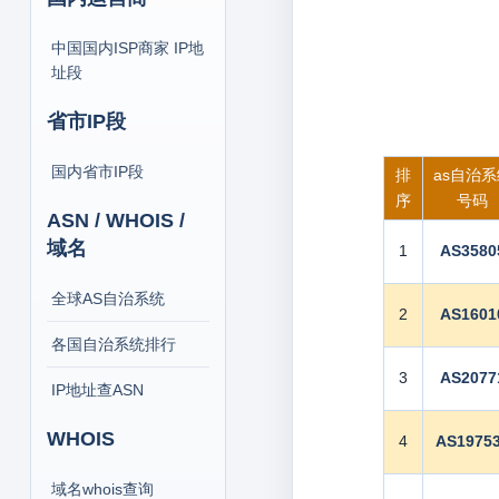
中国国内ISP商家 IP地
址段
省市IP段
国内省市IP段
排
as自治
序
号码
ASN / WHOIS /
域名
1
AS3580
全球AS自治系统
2
AS1601
各国自治系统排行
3
AS2077
IP地址查ASN
WHOIS
4
AS1975
域名whois查询