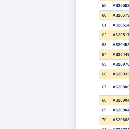
59
AS2059
60
AS2057
61
AS2051
62
AS2051
63
AS2045
64
AS2044
65
AS2097
66
AS2093
67
AS2090
68
AS2090
69
AS2090
70
AS2088