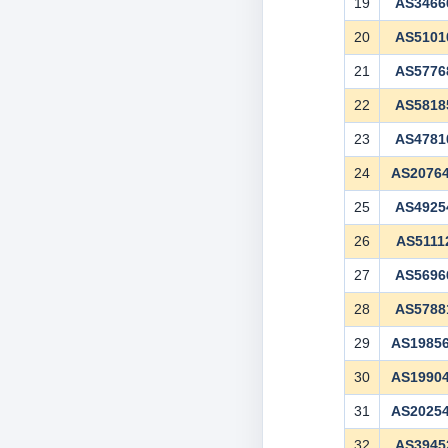
19
AS3466
20
AS5101
21
AS5776
22
AS5818
23
AS4781
24
AS2076
25
AS4925
26
AS5111
27
AS5696
28
AS5788
29
AS1985
30
AS1990
31
AS2025
32
AS3945