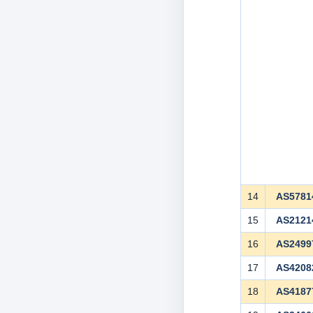
14
AS5781
15
AS2121
16
AS2499
17
AS4208
18
AS4187