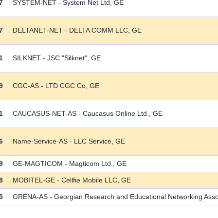
7
SYSTEM-NET - System Net Ltd, GE
7
DELTANET-NET - DELTA COMM LLC, GE
1
SILKNET - JSC "Silknet", GE
9
CGC-AS - LTD CGC Co, GE
1
CAUCASUS-NET-AS - Caucasus Online Ltd., GE
6
Name-Service-AS - LLC Service, GE
9
GE-MAGTICOM - Magticom Ltd., GE
8
MOBITEL-GE - Cellfie Mobile LLC, GE
5
GRENA-AS - Georgian Research and Educational Networking Ass