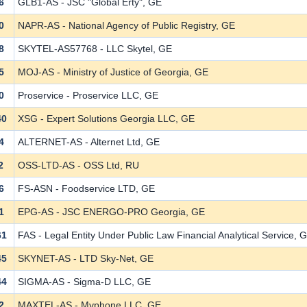
6
GLB1-AS - JSC "Global Erty", GE
0
NAPR-AS - National Agency of Public Registry, GE
8
SKYTEL-AS57768 - LLC Skytel, GE
5
MOJ-AS - Ministry of Justice of Georgia, GE
0
Proservice - Proservice LLC, GE
40
XSG - Expert Solutions Georgia LLC, GE
4
ALTERNET-AS - Alternet Ltd, GE
2
OSS-LTD-AS - OSS Ltd, RU
6
FS-ASN - Foodservice LTD, GE
1
EPG-AS - JSC ENERGO-PRO Georgia, GE
61
FAS - Legal Entity Under Public Law Financial Analytical Service, 
45
SKYNET-AS - LTD Sky-Net, GE
44
SIGMA-AS - Sigma-D LLC, GE
2
MAXTEL-AS - Myphone LLC, GE