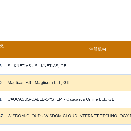
系统
注册机构
5
SILKNET-AS - SILKNET-AS, GE
0
MagticomAS - Magticom Ltd., GE
1
CAUCASUS-CABLE-SYSTEM - Caucasus Online Ltd., GE
37
WISDOM-CLOUD - WISDOM CLOUD INTERNET TECHNOLOGY PT