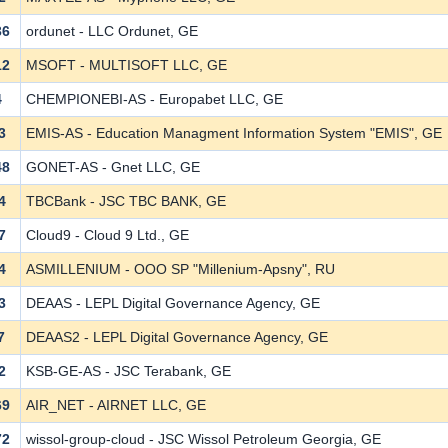
36
ordunet - LLC Ordunet, GE
12
MSOFT - MULTISOFT LLC, GE
4
CHEMPIONEBI-AS - Europabet LLC, GE
3
EMIS-AS - Education Managment Information System "EMIS", GE
48
GONET-AS - Gnet LLC, GE
4
TBCBank - JSC TBC BANK, GE
7
Cloud9 - Cloud 9 Ltd., GE
4
ASMILLENIUM - OOO SP "Millenium-Apsny", RU
3
DEAAS - LEPL Digital Governance Agency, GE
7
DEAAS2 - LEPL Digital Governance Agency, GE
2
KSB-GE-AS - JSC Terabank, GE
69
AIR_NET - AIRNET LLC, GE
72
wissol-group-cloud - JSC Wissol Petroleum Georgia, GE