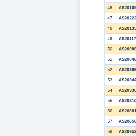
46
AS2016
47
AS2022
48
AS2013
49
AS2011
50
AS2008
51
AS2004
52
AS2039
53
AS2034
54
AS2033
55
AS2031
56
AS2069
57
AS2065
58
AS2065