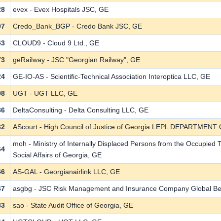
28
evex - Evex Hospitals JSC, GE
97
Credo_Bank_BGP - Credo Bank JSC, GE
43
CLOUD9 - Cloud 9 Ltd., GE
73
geRailway - JSC "Georgian Railway", GE
24
GE-IO-AS - Scientific-Technical Association Interoptica LLC, GE
98
UGT - UGT LLC, GE
86
DeltaConsulting - Delta Consulting LLC, GE
32
AScourt - High Council of Justice of Georgia LEPL DEPART
moh - Ministry of Internally Displaced Persons from the Occupied T
64
Social Affairs of Georgia, GE
46
AS-GAL - Georgianairlink LLC, GE
47
asgbg - JSC Risk Management and Insurance Company Global Ben
83
sao - State Audit Office of Georgia, GE