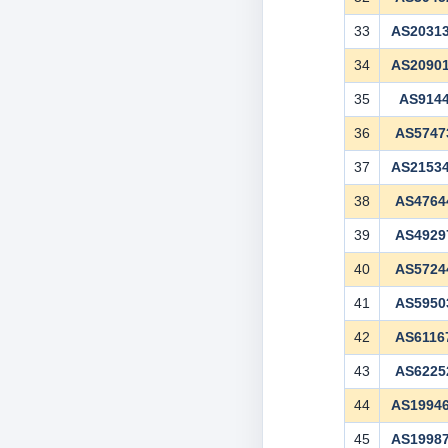
33
AS2031
34
AS2090
35
AS914
36
AS5747
37
AS2153
38
AS4764
39
AS4929
40
AS5724
41
AS5950
42
AS6116
43
AS6225
44
AS1994
45
AS1998