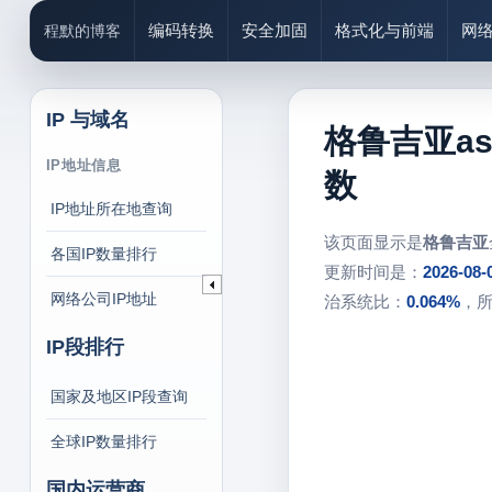
编码转换
安全加固
格式化与前端
网
程默的博客
IP 与域名
格鲁吉亚a
IP地址信息
数
IP地址所在地查询
该页面显示是
格鲁吉亚
各国IP数量排行
更新时间是：
2026-08-
网络公司IP地址
治系统比：
0.064%
，
IP段排行
国家及地区IP段查询
全球IP数量排行
国内运营商