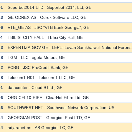
51
Superbet2014-LTD - Superbet 2014, Ltd, GE
23
GE-ODREX-AS - Odrex Software LLC, GE
56
VTB_GE-AS - JSC "VTB Bank Georgia", GE
74
TBILISI-CITY-HALL - Tbilisi City Hall, GE
83
EXPERTIZA-GOV-GE - LEPL- Levan Samkharauli National Forens
88
TGM - LLC Tegeta Motors, GE
62
PCBG - JSC ProCredit Bank, GE
48
Telecom1-R01 - Telecom 1 LLC, GE
01
datacenter - Cloud 9 Ltd., GE
06
ORG-CFL10-RIPE - ClearNet Fibre Ltd, GB
16
SOUTHWEST-NET - Southwest Network Corporation, US
84
GEORGIAN-POST - Georgian Post LTD, GE
34
adjarabet-as - AB Georgia LLC, GE