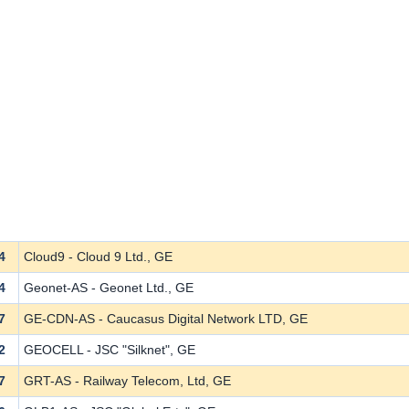
4
Cloud9 - Cloud 9 Ltd., GE
4
Geonet-AS - Geonet Ltd., GE
7
GE-CDN-AS - Caucasus Digital Network LTD, GE
2
GEOCELL - JSC "Silknet", GE
7
GRT-AS - Railway Telecom, Ltd, GE