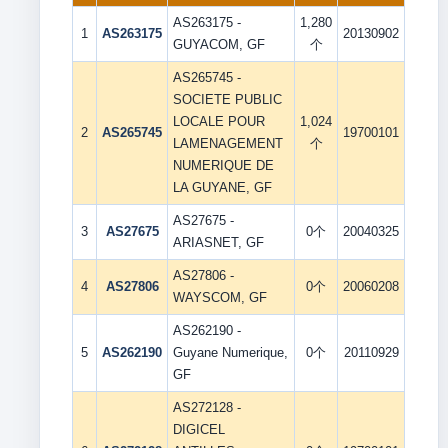
AS263175 -
1,280
1
AS263175
20130902
GUYACOM, GF
个
AS265745 -
SOCIETE PUBLIC
LOCALE POUR
1,024
2
AS265745
19700101
LAMENAGEMENT
个
NUMERIQUE DE
LA GUYANE, GF
AS27675 -
3
AS27675
0个
20040325
ARIASNET, GF
AS27806 -
4
AS27806
0个
20060208
WAYSCOM, GF
AS262190 -
5
AS262190
Guyane Numerique,
0个
20110929
GF
AS272128 -
DIGICEL