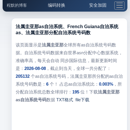
编码转换
安全加固
程默的博客
格式化与前端
网络工具
IP与域名
邮件工具
生活便民
更多工具
法属圭亚那as自治系统、French Guiana自治系统
as、法属圭亚那分配自治系统号码数
5.1支付宝大红包
该页面显示是
法属圭亚那
全球所有as自治系统号码数
据。自治系统号码数据来自世界asn分配中心数据系统，
准确率高，每天会自动 同步国际信息，最新更新时间
是：
2026-08-08
，截止到当天，全球一共分配了：
205132
个as自治系统号码，法属圭亚那所分配的as自治
系统号码数是：
6
个！ 占总as自治系统比：
0.003%
，所
分配自治系统总数全球排行：
195
位！下载
法属圭亚那
as自治系统号码
数据
TXT格式
file下载