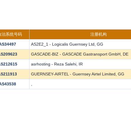
s自治系统号码
注册机构
AS34497
AS2E2_1 - Logicalis Guernsey Ltd, GG
AS209623
GASCADE-BIZ - GASCADE Gastransport GmbH, DE
AS212615
asrhosting - Reza Salehi, IR
AS211913
GUERNSEY-AIRTEL - Guernsey Airtel Limited, GG
AS43538
,