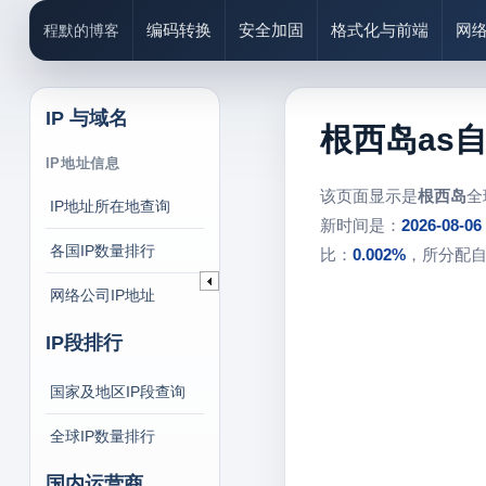
编码转换
安全加固
格式化与前端
网
程默的博客
IP 与域名
根西岛as
IP地址信息
该页面显示是
根西岛
全
IP地址所在地查询
新时间是：
2026-08-06
各国IP数量排行
比：
0.002%
，所分配
网络公司IP地址
IP段排行
国家及地区IP段查询
全球IP数量排行
国内运营商