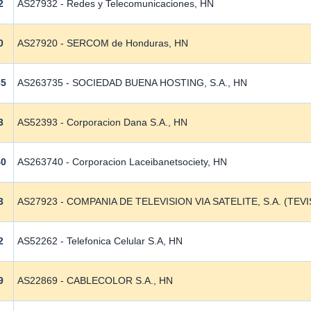
2
AS27932 - Redes y Telecomunicaciones, HN
0
AS27920 - SERCOM de Honduras, HN
35
AS263735 - SOCIEDAD BUENA HOSTING, S.A., HN
3
AS52393 - Corporacion Dana S.A., HN
40
AS263740 - Corporacion Laceibanetsociety, HN
3
AS27923 - COMPANIA DE TELEVISION VIA SATELITE, S.A. (TEVIS
2
AS52262 - Telefonica Celular S.A, HN
9
AS22869 - CABLECOLOR S.A., HN