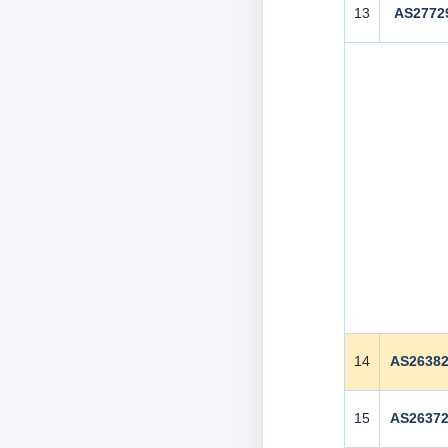
13
AS2772
14
AS2638
15
AS2637