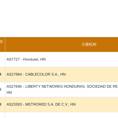
统
注册机构
7
AS7727 - Hondutel, HN
4
AS27884 - CABLECOLOR S.A., HN
AS27696 - LIBERTY NETWORKS HONDURAS, SOCIEDAD DE RE
6
HN
3
AS23383 - METRORED S.A. DE C.V., HN