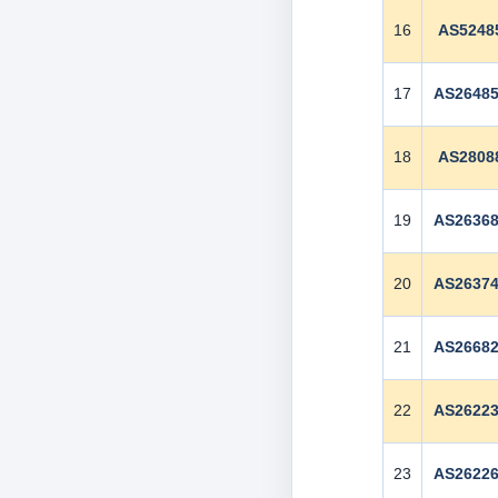
16
AS5248
17
AS2648
18
AS2808
19
AS2636
20
AS2637
21
AS2668
22
AS2622
23
AS2622