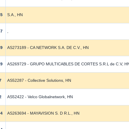
45
S.A., HN
47
,
89
AS273189 - CA NETWORK S.A. DE C.V., HN
29
AS269729 - GRUPO MULTICABLES DE CORTES S.R.L de C.V, H
7
AS52287 - Collective Solutions, HN
2
AS52422 - Velco Globalnetwork, HN
94
AS263694 - MAYAVISION S. D R.L., HN