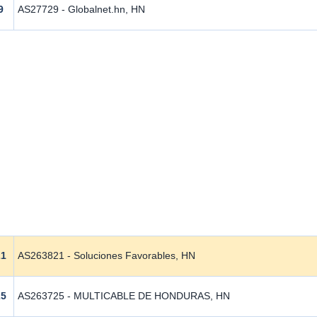
9
AS27729 - Globalnet.hn, HN
21
AS263821 - Soluciones Favorables, HN
25
AS263725 - MULTICABLE DE HONDURAS, HN