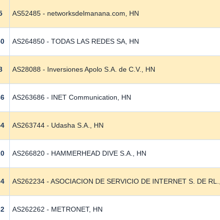
5
AS52485 - networksdelmanana.com, HN
50
AS264850 - TODAS LAS REDES SA, HN
8
AS28088 - Inversiones Apolo S.A. de C.V., HN
86
AS263686 - INET Communication, HN
44
AS263744 - Udasha S.A., HN
20
AS266820 - HAMMERHEAD DIVE S.A., HN
34
AS262234 - ASOCIACION DE SERVICIO DE INTERNET S. DE RL.
62
AS262262 - METRONET, HN