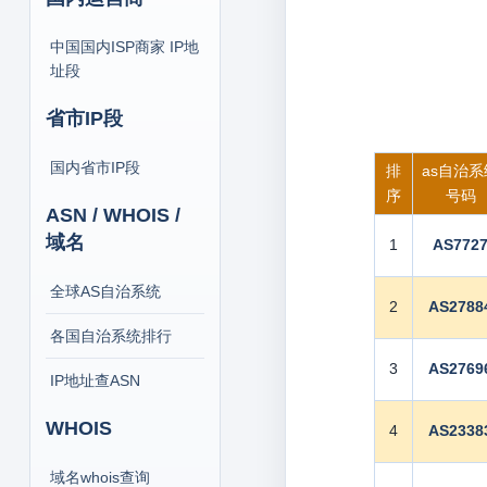
中国国内ISP商家 IP地
址段
省市IP段
国内省市IP段
排
as自治系
序
号码
ASN / WHOIS /
域名
1
AS772
全球AS自治系统
2
AS2788
各国自治系统排行
3
AS2769
IP地址查ASN
WHOIS
4
AS2338
域名whois查询