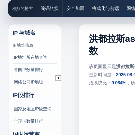
编码转换
安全加固
格式化与前端
网
程默的博客
IP 与域名
洪都拉斯a
IP地址信息
数
IP地址所在地查询
该页面显示是
洪都拉斯
各国IP数量排行
更新时间是：
2026-08-
网络公司IP地址
治系统比：
0.064%
，
IP段排行
国家及地区IP段查询
全球IP数量排行
国内运营商