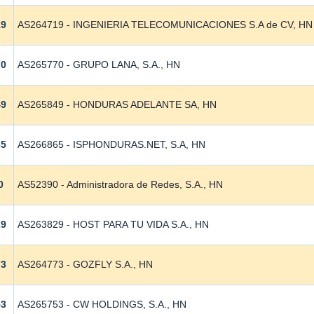
19
AS264719 - INGENIERIA TELECOMUNICACIONES S.A de CV, HN
70
AS265770 - GRUPO LANA, S.A., HN
49
AS265849 - HONDURAS ADELANTE SA, HN
65
AS266865 - ISPHONDURAS.NET, S.A, HN
0
AS52390 - Administradora de Redes, S.A., HN
29
AS263829 - HOST PARA TU VIDA S.A., HN
73
AS264773 - GOZFLY S.A., HN
53
AS265753 - CW HOLDINGS, S.A., HN