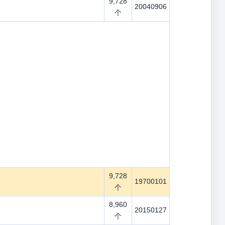
9,728
20040906
个
9,728
19700101
个
8,960
20150127
个