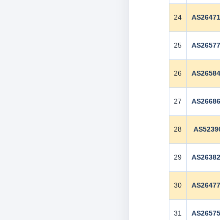
24
AS2647
25
AS2657
26
AS2658
27
AS2668
28
AS5239
29
AS2638
30
AS2647
31
AS2657