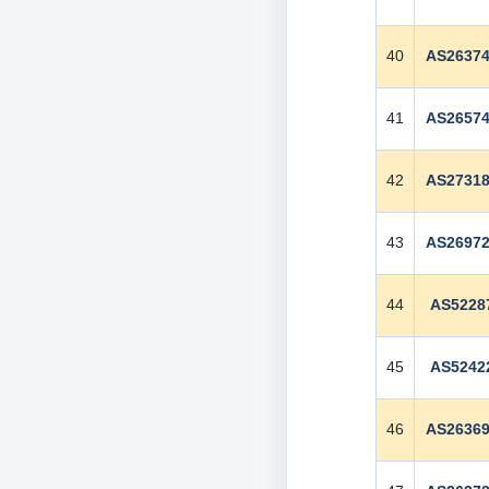
40
AS2637
41
AS2657
42
AS2731
43
AS2697
44
AS5228
45
AS5242
46
AS2636