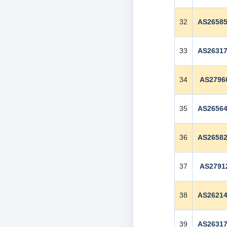
32
AS2658
33
AS2631
34
AS2796
35
AS2656
36
AS2658
37
AS2791
38
AS2621
39
AS2631