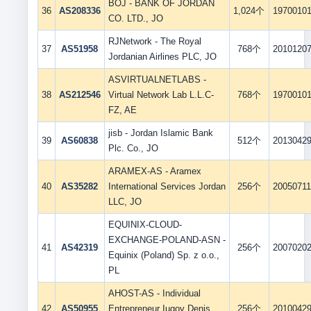
BOJ - BANK OF JORDAN
36
AS208336
1,024个
1970010
CO. LTD., JO
RJNetwork - The Royal
37
AS51958
768个
2010120
Jordanian Airlines PLC, JO
ASVIRTUALNETLABS -
38
AS212546
Virtual Network Lab L.L.C-
768个
1970010
FZ, AE
jisb - Jordan Islamic Bank
39
AS60838
512个
2013042
Plc. Co., JO
ARAMEX-AS - Aramex
40
AS35282
International Services Jordan
256个
2005071
LLC, JO
EQUINIX-CLOUD-
EXCHANGE-POLAND-ASN -
41
AS42319
256个
2007020
Equinix (Poland) Sp. z o.o.,
PL
AHOST-AS - Individual
42
AS50955
Entrepreneur Iugov Denis
256个
2010042