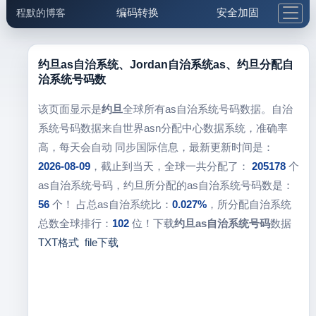
编码转换
安全加固
程默的博客
格式化与前端
网络工具
IP与域名
邮件工具
生活便民
更多工具
约旦as自治系统、Jordan自治系统as、约旦分配自
治系统号码数
5.1支付宝大红包
该页面显示是
约旦
全球所有as自治系统号码数据。自治
系统号码数据来自世界asn分配中心数据系统，准确率
高，每天会自动 同步国际信息，最新更新时间是：
2026-08-09
，截止到当天，全球一共分配了：
205178
个
as自治系统号码，约旦所分配的as自治系统号码数是：
56
个！ 占总as自治系统比：
0.027%
，所分配自治系统
总数全球排行：
102
位！下载
约旦as自治系统号码
数据
TXT格式
file下载