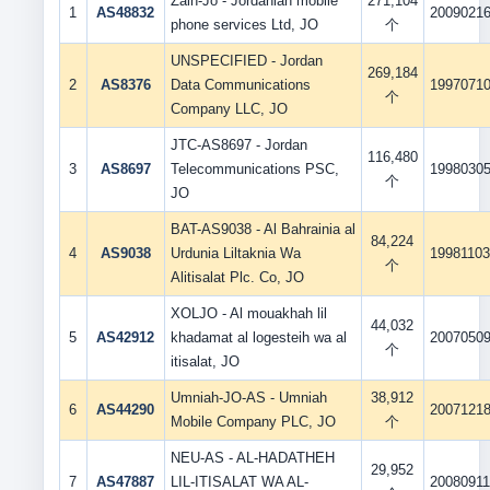
Zain-Jo - Jordanian mobile
271,104
1
AS48832
2009021
phone services Ltd, JO
个
UNSPECIFIED - Jordan
269,184
2
AS8376
Data Communications
1997071
个
Company LLC, JO
JTC-AS8697 - Jordan
116,480
3
AS8697
Telecommunications PSC,
1998030
个
JO
BAT-AS9038 - Al Bahrainia al
84,224
4
AS9038
Urdunia Liltaknia Wa
1998110
个
Alitisalat Plc. Co, JO
XOLJO - Al mouakhah lil
44,032
5
AS42912
khadamat al logesteih wa al
2007050
个
itisalat, JO
Umniah-JO-AS - Umniah
38,912
6
AS44290
2007121
Mobile Company PLC, JO
个
NEU-AS - AL-HADATHEH
29,952
7
AS47887
LIL-ITISALAT WA AL-
2008091