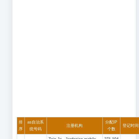
排
as自治系
分配IP
注册机构
登记时间
序
统号码
个数