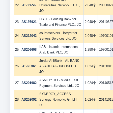
22
AS35656
Universities Network L.L.C.,
2,048个
2005092
JO
HBTF - Housing Bank for
23
AS197921
2,048个
2011062
Trade and Finance PLC., JO
as-istqservers - Istqrar for
24
AS212042
2,048个
1970010
Servers Services Ltd, JO
IIAB - Islamic International
25
AS206608
1,280个
1970010
Arab Bank PLC, JO
JordanAhliBank - AL-BANK
26
AS60302
AL-AHLI AL-URDONI PLC,
1,024个
2013081
JO
ASMEPSJO - Middle East
27
AS201982
1,024个
2014051
Payment Services Ltd., JO
SYNERGY_ACCESS -
28
AS202092
Synergy Networks GmbH,
1,024个
2014101
DE