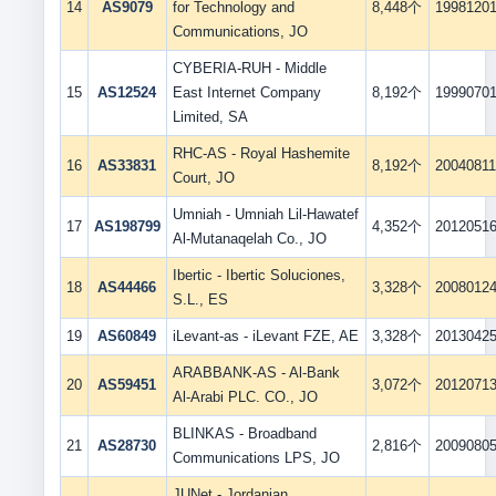
14
AS9079
for Technology and
8,448个
1998120
Communications, JO
CYBERIA-RUH - Middle
15
AS12524
East Internet Company
8,192个
1999070
Limited, SA
RHC-AS - Royal Hashemite
16
AS33831
8,192个
2004081
Court, JO
Umniah - Umniah Lil-Hawatef
17
AS198799
4,352个
2012051
Al-Mutanaqelah Co., JO
Ibertic - Ibertic Soluciones,
18
AS44466
3,328个
2008012
S.L., ES
19
AS60849
iLevant-as - iLevant FZE, AE
3,328个
2013042
ARABBANK-AS - Al-Bank
20
AS59451
3,072个
2012071
Al-Arabi PLC. CO., JO
BLINKAS - Broadband
21
AS28730
2,816个
2009080
Communications LPS, JO
JUNet - Jordanian