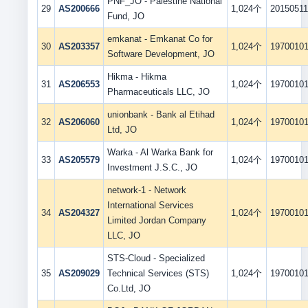
PNF_JO - Palestine National
29
AS200666
1,024个
2015051
Fund, JO
emkanat - Emkanat Co for
30
AS203357
1,024个
1970010
Software Development, JO
Hikma - Hikma
31
AS206553
1,024个
1970010
Pharmaceuticals LLC, JO
unionbank - Bank al Etihad
32
AS206060
1,024个
1970010
Ltd, JO
Warka - Al Warka Bank for
33
AS205579
1,024个
1970010
Investment J.S.C., JO
network-1 - Network
International Services
34
AS204327
1,024个
1970010
Limited Jordan Company
LLC, JO
STS-Cloud - Specialized
35
AS209029
Technical Services (STS)
1,024个
1970010
Co.Ltd, JO