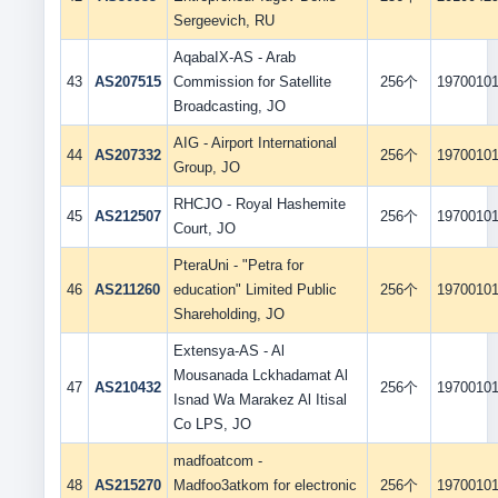
Sergeevich, RU
AqabaIX-AS - Arab
43
AS207515
Commission for Satellite
256个
1970010
Broadcasting, JO
AIG - Airport International
44
AS207332
256个
1970010
Group, JO
RHCJO - Royal Hashemite
45
AS212507
256个
1970010
Court, JO
PteraUni - "Petra for
46
AS211260
education" Limited Public
256个
1970010
Shareholding, JO
Extensya-AS - Al
Mousanada Lckhadamat Al
47
AS210432
256个
1970010
Isnad Wa Marakez Al Itisal
Co LPS, JO
madfoatcom -
48
AS215270
Madfoo3atkom for electronic
256个
1970010