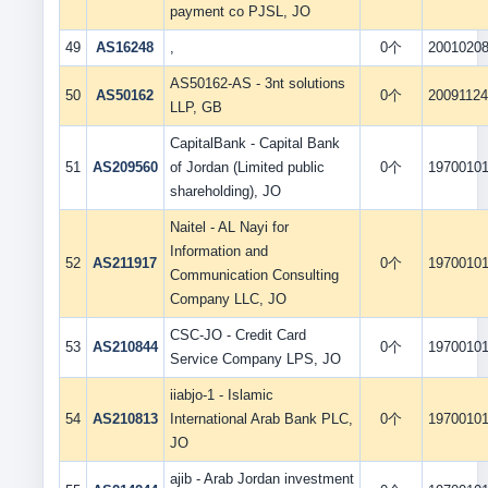
payment co PJSL, JO
49
AS16248
,
0个
2001020
AS50162-AS - 3nt solutions
50
AS50162
0个
2009112
LLP, GB
CapitalBank - Capital Bank
51
AS209560
of Jordan (Limited public
0个
1970010
shareholding), JO
Naitel - AL Nayi for
Information and
52
AS211917
0个
1970010
Communication Consulting
Company LLC, JO
CSC-JO - Credit Card
53
AS210844
0个
1970010
Service Company LPS, JO
iiabjo-1 - Islamic
54
AS210813
International Arab Bank PLC,
0个
1970010
JO
ajib - Arab Jordan investment