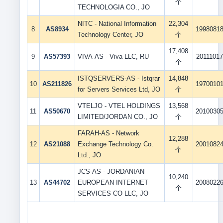
个
TECHNOLOGIA CO., JO
NITC - National Information
22,304
8
AS8934
1998081
Technology Center, JO
个
17,408
9
AS57393
VIVA-AS - Viva LLC, RU
20111017
个
ISTQSERVERS-AS - Istqrar
14,848
10
AS211826
1970010
for Servers Services Ltd, JO
个
VTELJO - VTEL HOLDINGS
13,568
11
AS50670
2010030
LIMITED/JORDAN CO., JO
个
FARAH-AS - Network
12,288
12
AS21088
Exchange Technology Co.
2001082
个
Ltd., JO
JCS-AS - JORDANIAN
10,240
13
AS44702
EUROPEAN INTERNET
2008022
个
SERVICES CO LLC, JO