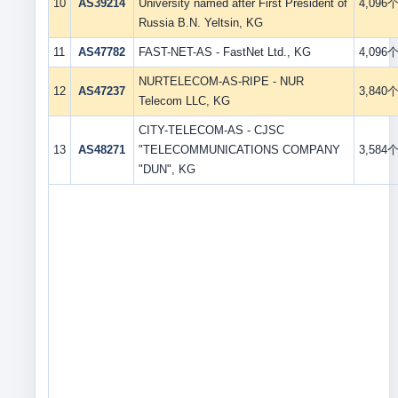
10
AS39214
University named after First President of
4,096
Russia B.N. Yeltsin, KG
11
AS47782
FAST-NET-AS - FastNet Ltd., KG
4,096
NURTELECOM-AS-RIPE - NUR
12
AS47237
3,840
Telecom LLC, KG
CITY-TELECOM-AS - CJSC
13
AS48271
"TELECOMMUNICATIONS COMPANY
3,584
"DUN", KG