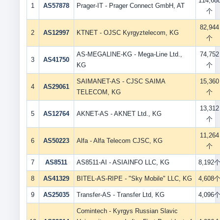
114,68
1
AS57878
Prager-IT - Prager Connect GmbH, AT
个
82,944
2
AS12997
KTNET - OJSC Kyrgyztelecom, KG
个
AS-MEGALINE-KG - Mega-Line Ltd.,
74,752
3
AS41750
KG
个
SAIMANET-AS - CJSC SAIMA
15,360
4
AS29061
TELECOM, KG
个
13,312
5
AS12764
AKNET-AS - AKNET Ltd., KG
个
11,264
6
AS50223
Alfa - Alfa Telecom CJSC, KG
个
7
AS8511
AS8511-AI - ASIAINFO LLC, KG
8,192
8
AS41329
BITEL-AS-RIPE - "Sky Mobile" LLC, KG
4,608
9
AS25035
Transfer-AS - Transfer Ltd, KG
4,096
Comintech - Kyrgys Russian Slavic