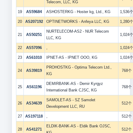
Telecom, LLC, KG
19
AS59684
ASHOSTERKG - Hoster kg, Ltd., KG
1,536
20
AS207192
OPTINETWORKS - Anfeya LLC, KG
1,280
NURTELECOM-AS2 - NUR Telecom
21
AS50251
1,024
LLC, KG
22
AS57096
,
1,024
23
AS61010
IPNET-AS - IPNET OOO, KG
1,024
PROHOSTKG - Optima Telecom Ltd.,
24
AS39819
768个
KG
DEMIRBANK-AS - Demir Kyrgyz
25
AS61196
768个
International Bank CJSC, KG
SAMOLET-AS - SZ Samolet
26
AS34639
512个
Development LLC, RU
27
AS197118
,
512个
ELDIK-BANK-AS - Eldik Bank OJSC,
28
AS41271
512个
KG