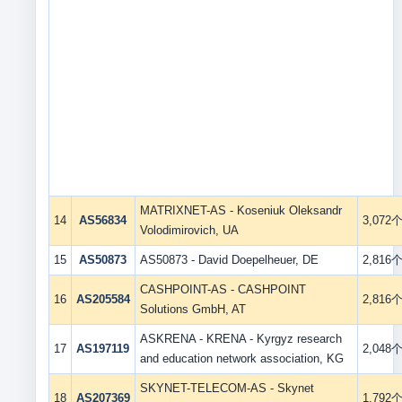
MATRIXNET-AS - Koseniuk Oleksandr
14
AS56834
3,072
Volodimirovich, UA
15
AS50873
AS50873 - David Doepelheuer, DE
2,816
CASHPOINT-AS - CASHPOINT
16
AS205584
2,816
Solutions GmbH, AT
ASKRENA - KRENA - Kyrgyz research
17
AS197119
2,048
and education network association, KG
SKYNET-TELECOM-AS - Skynet
18
AS207369
1,792