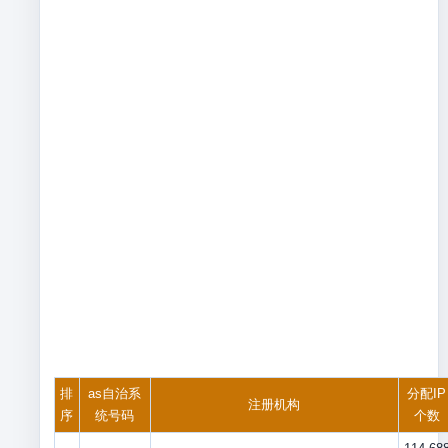
排
as自治系
分配IP
注册机构
序
统号码
个数