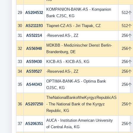
KOMPANION-BANK-AS - Kompanion
29
AS204532
512个
Bank CJSC, KG
30
AS211193
Tlapnet-CZ-AS - Jiri Tlapak, CZ
512个
31
AS52214
-Reserved AS-, ZZ
256个
MDKBB - Medizinischer Dienst Berlin-
32
AS56948
256个
Brandenburg, DE
33
AS59430
KICB-AS - KICB-AS, KG
256个
34
AS59527
-Reserved AS-, ZZ
256个
OPTIMA-BANK-AS - Optima Bank
35
AS44343
256个
OJSC, KG
TheNationalBankoftheKyrgyzRepublicAS
36
AS207250
- The National Bank of the Kyrgyz
256个
Republic, KG
AUCA - Institution American University
37
AS206351
256个
of Central Asia, KG