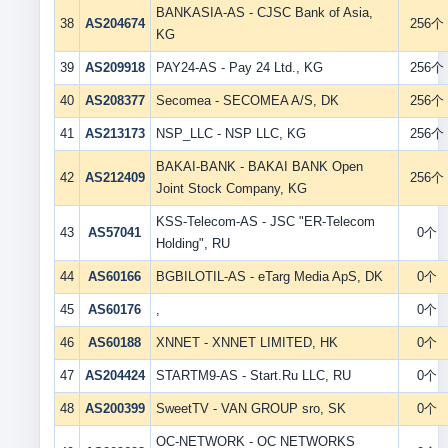
BANKASIA-AS - CJSC Bank of Asia,
38
AS204674
256个
KG
39
AS209918
PAY24-AS - Pay 24 Ltd., KG
256个
40
AS208377
Secomea - SECOMEA A/S, DK
256个
41
AS213173
NSP_LLC - NSP LLC, KG
256个
BAKAI-BANK - BAKAI BANK Open
42
AS212409
256个
Joint Stock Company, KG
KSS-Telecom-AS - JSC "ER-Telecom
43
AS57041
0个
Holding", RU
44
AS60166
BGBILOTIL-AS - eTarg Media ApS, DK
0个
45
AS60176
,
0个
46
AS60188
XNNET - XNNET LIMITED, HK
0个
47
AS204424
STARTM9-AS - Start.Ru LLC, RU
0个
48
AS200399
SweetTV - VAN GROUP sro, SK
0个
OC-NETWORK - OC NETWORKS