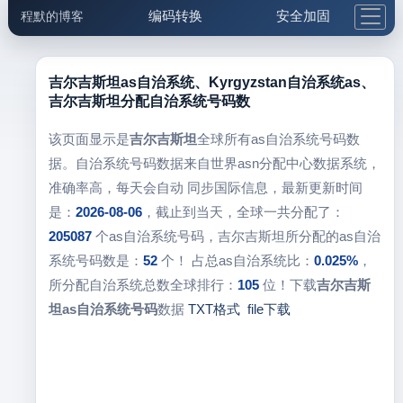
编码转换
安全加固
程默的博客
格式化与前端
网络工具
IP与域名
邮件工具
生活便民
更多工具
吉尔吉斯坦as自治系统、Kyrgyzstan自治系统as、
吉尔吉斯坦分配自治系统号码数
5.1支付宝大红包
该页面显示是
吉尔吉斯坦
全球所有as自治系统号码数
据。自治系统号码数据来自世界asn分配中心数据系统，
准确率高，每天会自动 同步国际信息，最新更新时间
是：
2026-08-06
，截止到当天，全球一共分配了：
205087
个as自治系统号码，吉尔吉斯坦所分配的as自治
系统号码数是：
52
个！ 占总as自治系统比：
0.025%
，
所分配自治系统总数全球排行：
105
位！下载
吉尔吉斯
坦as自治系统号码
数据
TXT格式
file下载