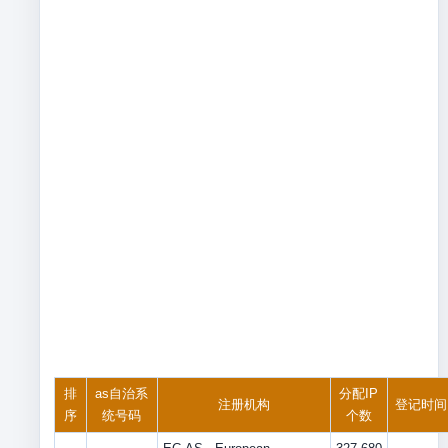
排
as自治系
分配IP
注册机构
登记时间
序
统号码
个数