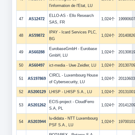
l'information de l'Etat, LU
ELLO-AS - Ello Research
47
AS12472
1,024个
1999060
SAS, FR
IPAY - Icard Services PLC,
48
AS59872
1,024个
2014082
BG
EurobaseGmbH - Eurobase
49
AS60288
1,024个
2013081
GmbH, LU
50
AS60497
ict-media - Uwe Zeidler, LU
1,024个
2013070
CIRCL - Luxembourg House
51
AS197869
1,024个
2011060
of Cybersecurity, LU
52
AS200129
LHISP - LHISP S.A., LU
1,024个
2013100
ECIS-project - CloudFerro
53
AS201262
1,024个
2014120
S.A, PL
lu-didata - NTT Luxembourg
54
AS203944
1,024个
1970010
PSF S.A., LU
ROTAREX - Rotarex S.A.,