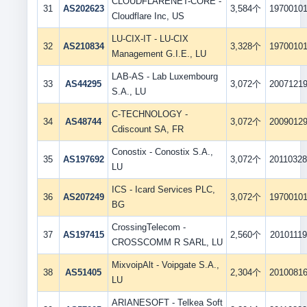
CLOUDFLARENET-CORE -
31
AS202623
3,584个
1970010
Cloudflare Inc, US
LU-CIX-IT - LU-CIX
32
AS210834
3,328个
1970010
Management G.I.E., LU
LAB-AS - Lab Luxembourg
33
AS44295
3,072个
2007121
S.A., LU
C-TECHNOLOGY -
34
AS48744
3,072个
2009012
Cdiscount SA, FR
Conostix - Conostix S.A.,
35
AS197692
3,072个
2011032
LU
ICS - Icard Services PLC,
36
AS207249
3,072个
1970010
BG
CrossingTelecom -
37
AS197415
2,560个
20101119
CROSSCOMM R SARL, LU
MixvoipAlt - Voipgate S.A.,
38
AS51405
2,304个
2010081
LU
ARIANESOFT - Telkea Soft