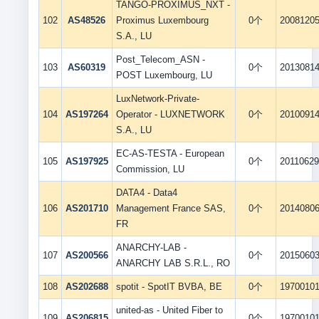
TANGO-PROXIMUS_NXT -
102
AS48526
Proximus Luxembourg
0个
2008120
S.A., LU
Post_Telecom_ASN -
103
AS60319
0个
2013081
POST Luxembourg, LU
LuxNetwork-Private-
104
AS197264
Operator - LUXNETWORK
0个
2010091
S.A., LU
EC-AS-TESTA - European
105
AS197925
0个
2011062
Commission, LU
DATA4 - Data4
106
AS201710
Management France SAS,
0个
2014080
FR
ANARCHY-LAB -
107
AS200566
0个
2015060
ANARCHY LAB S.R.L., RO
108
AS202688
spotit - SpotIT BVBA, BE
0个
1970010
united-as - United Fiber to
109
AS206815
0个
1970010