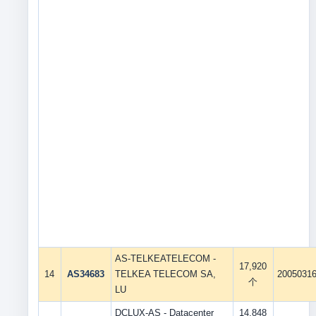
AS-TELKEATELECOM -
17,920
14
AS34683
TELKEA TELECOM SA,
2005031
个
LU
DCLUX-AS - Datacenter
14,848