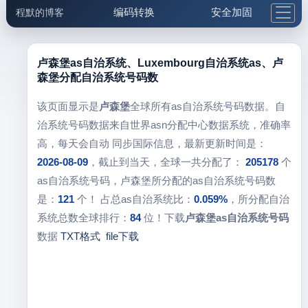
编码转换
安全加固
程默的博客
格式化与前端
网络工具
IP与域名
邮件工具
生活便民
更多工具
卢森堡as自治系统、Luxembourg自治系统as、卢
森堡分配自治系统号码数
5.1支付宝大红包
该页面显示是
卢森堡
全球所有as自治系统号码数据。自
治系统号码数据来自世界asn分配中心数据系统，准确率
高，每天会自动 同步国际信息，最新更新时间是：
2026-08-09
，截止到当天，全球一共分配了：
205178
个
as自治系统号码，卢森堡所分配的as自治系统号码数
是：
121
个！ 占总as自治系统比：
0.059%
，所分配自治
系统总数全球排行：
84
位！下载
卢森堡as自治系统号码
数据
TXT格式
file下载