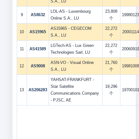
S.A., LU
LOL-AS - Luxembourg
23,808
9
AS8632
1998012
Online S.A., LU
个
AS15965 - CEGECOM
22,272
10
AS15965
20001114
S.A., LU
个
LGTech-AS - Lux Green
22,272
11
AS41589
2006091
Technologies Sarl, LU
个
ASN-VO - Visual Online
21,760
12
AS9008
1998100
S.A., LU
个
YAHSAT-FRANKFURT -
Star Satellite
19,296
13
AS206283
1970010
Communications Company
个
- PJSC, AE