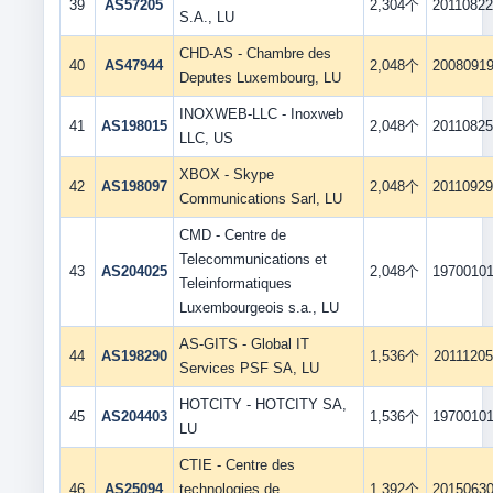
39
AS57205
2,304个
2011082
S.A., LU
CHD-AS - Chambre des
40
AS47944
2,048个
2008091
Deputes Luxembourg, LU
INOXWEB-LLC - Inoxweb
41
AS198015
2,048个
2011082
LLC, US
XBOX - Skype
42
AS198097
2,048个
2011092
Communications Sarl, LU
CMD - Centre de
Telecommunications et
43
AS204025
2,048个
1970010
Teleinformatiques
Luxembourgeois s.a., LU
AS-GITS - Global IT
44
AS198290
1,536个
20111205
Services PSF SA, LU
HOTCITY - HOTCITY SA,
45
AS204403
1,536个
1970010
LU
CTIE - Centre des
46
AS25094
technologies de
1,392个
2015063