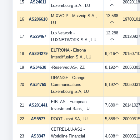
15
AS24611
2002011
Luxembourg S.A., LU
个
MIXVOIP - Mixvoip S.A.,
13,568
16
AS206610
1970010
LU
个
LuxNetwork -
12,288
17
AS29467
2012092
LUXNETWORK S.A., LU
个
ELTRONA - Eltrona
18
AS204279
9,216个
2015071
Interdiffusion S.A., LU
19
AS34638
-Reserved AS-, ZZ
8,192个
2005030
ORANGE - Orange
20
AS34769
Communications
8,192个
2005033
Luxembourg S.A, LU
EIB_AS - European
21
AS201441
7,680个
2014102
Investment Bank, LU
22
AS5577
ROOT - root SA, LU
5,888个
2009051
CETREL-LU-AS1 -
23
AS3347
Worldline Financial
4,608个
2000051