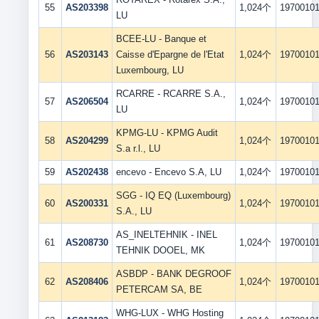
55
AS203398
1,024个
1970010
LU
BCEE-LU - Banque et
56
AS203143
Caisse d'Epargne de l'Etat
1,024个
1970010
Luxembourg, LU
RCARRE - RCARRE S.A.,
57
AS206504
1,024个
1970010
LU
KPMG-LU - KPMG Audit
58
AS204299
1,024个
1970010
S.a r.l., LU
59
AS202438
encevo - Encevo S.A, LU
1,024个
1970010
SGG - IQ EQ (Luxembourg)
60
AS200331
1,024个
1970010
S.A., LU
AS_INELTEHNIK - INEL
61
AS208730
1,024个
1970010
TEHNIK DOOEL, MK
ASBDP - BANK DEGROOF
62
AS208406
1,024个
1970010
PETERCAM SA, BE
WHG-LUX - WHG Hosting