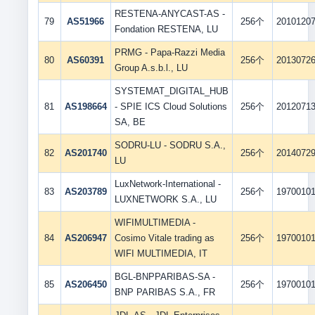
RESTENA-ANYCAST-AS -
79
AS51966
256个
2010120
Fondation RESTENA, LU
PRMG - Papa-Razzi Media
80
AS60391
256个
2013072
Group A.s.b.l., LU
SYSTEMAT_DIGITAL_HUB
81
AS198664
- SPIE ICS Cloud Solutions
256个
2012071
SA, BE
SODRU-LU - SODRU S.A.,
82
AS201740
256个
2014072
LU
LuxNetwork-International -
83
AS203789
256个
1970010
LUXNETWORK S.A., LU
WIFIMULTIMEDIA -
84
AS206947
Cosimo Vitale trading as
256个
1970010
WIFI MULTIMEDIA, IT
BGL-BNPPARIBAS-SA -
85
AS206450
256个
1970010
BNP PARIBAS S.A., FR