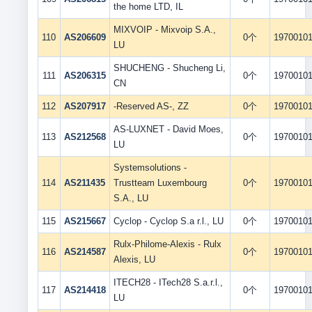
the home LTD, IL
MIXVOIP - Mixvoip S.A.,
110
AS206609
0个
1970010
LU
SHUCHENG - Shucheng Li,
111
AS206315
0个
1970010
CN
112
AS207917
-Reserved AS-, ZZ
0个
1970010
AS-LUXNET - David Moes,
113
AS212568
0个
1970010
LU
Systemsolutions -
114
AS211435
Trustteam Luxembourg
0个
1970010
S.A., LU
115
AS215667
Cyclop - Cyclop S.a r.l., LU
0个
1970010
Rulx-Philome-Alexis - Rulx
116
AS214587
0个
1970010
Alexis, LU
ITECH28 - ITech28 S.a.r.l.,
117
AS214418
0个
1970010
LU