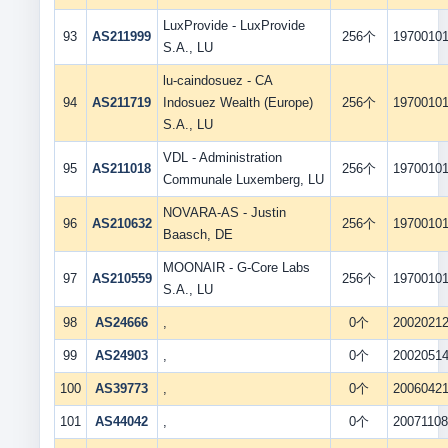
LuxProvide - LuxProvide
93
AS211999
256个
1970010
S.A., LU
lu-caindosuez - CA
94
AS211719
Indosuez Wealth (Europe)
256个
1970010
S.A., LU
VDL - Administration
95
AS211018
256个
1970010
Communale Luxemberg, LU
NOVARA-AS - Justin
96
AS210632
256个
1970010
Baasch, DE
MOONAIR - G-Core Labs
97
AS210559
256个
1970010
S.A., LU
98
AS24666
,
0个
2002021
99
AS24903
,
0个
2002051
100
AS39773
,
0个
2006042
101
AS44042
,
0个
2007110