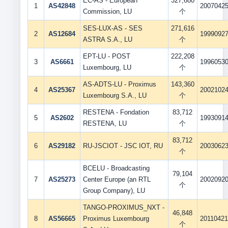
EC-AS - European
327,680
1
AS42848
2007042
Commission, LU
个
SES-LUX-AS - SES
271,616
2
AS12684
1999092
ASTRA S.A., LU
个
EPT-LU - POST
222,208
3
AS6661
1996053
Luxembourg, LU
个
AS-ADTS-LU - Proximus
143,360
4
AS25367
2002102
Luxembourg S.A., LU
个
RESTENA - Fondation
83,712
5
AS2602
1993091
RESTENA, LU
个
83,712
6
AS29182
RU-JSCIOT - JSC IOT, RU
2003062
个
BCELU - Broadcasting
79,104
7
AS25273
Center Europe (an RTL
2002092
个
Group Company), LU
TANGO-PROXIMUS_NXT -
46,848
8
AS56665
Proximus Luxembourg
2011042
个