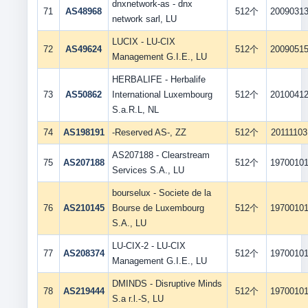
dnxnetwork-as - dnx
71
AS48968
512个
2009031
network sarl, LU
LUCIX - LU-CIX
72
AS49624
512个
2009051
Management G.I.E., LU
HERBALIFE - Herbalife
73
AS50862
International Luxembourg
512个
2010041
S.a.R.L, NL
74
AS198191
-Reserved AS-, ZZ
512个
20111103
AS207188 - Clearstream
75
AS207188
512个
1970010
Services S.A., LU
bourselux - Societe de la
76
AS210145
Bourse de Luxembourg
512个
1970010
S.A., LU
LU-CIX-2 - LU-CIX
77
AS208374
512个
1970010
Management G.I.E., LU
DMINDS - Disruptive Minds
78
AS219444
512个
1970010
S.a r.l.-S, LU