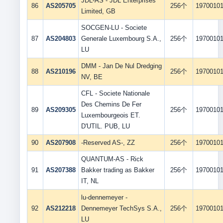
JDL-AS - JDL Enterprises
86
AS205705
256个
1970010
Limited, GB
SOCGEN-LU - Societe
87
AS204803
Generale Luxembourg S.A.,
256个
1970010
LU
DMM - Jan De Nul Dredging
88
AS210196
256个
1970010
NV, BE
CFL - Societe Nationale
Des Chemins De Fer
89
AS209305
256个
1970010
Luxembourgeois ET.
D'UTIL. PUB, LU
90
AS207908
-Reserved AS-, ZZ
256个
1970010
QUANTUM-AS - Rick
91
AS207388
Bakker trading as Bakker
256个
1970010
IT, NL
lu-dennemeyer -
92
AS212218
Dennemeyer TechSys S.A.,
256个
1970010
LU