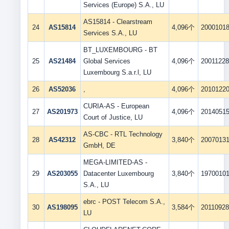
Services (Europe) S.A., LU
AS15814 - Clearstream
24
AS15814
4,096个
2000101
Services S.A., LU
BT_LUXEMBOURG - BT
25
AS21484
Global Services
4,096个
2001122
Luxembourg S.a.r.l, LU
26
AS52036
,
4,096个
2010122
CURIA-AS - European
27
AS201973
4,096个
2014051
Court of Justice, LU
AS-CBC - RTL Technology
28
AS42312
3,840个
2007013
GmbH, DE
MEGA-LIMITED-AS -
29
AS203055
Datacenter Luxembourg
3,840个
1970010
S.A., LU
ebrc - POST Telecom S.A.,
30
AS198095
3,584个
2011092
LU