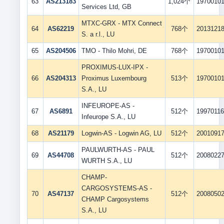
63
AS213183
1,024个
1970010
Services Ltd, GB
MTXC-GRX - MTX Connect
64
AS62219
768个
2013121
S. a r.l., LU
65
AS204506
TMO - Thilo Mohri, DE
768个
1970010
PROXIMUS-LUX-IPX -
66
AS204313
Proximus Luxembourg
513个
1970010
S.A., LU
INFEUROPE-AS -
67
AS6891
512个
1997011
Infeurope S.A., LU
68
AS21179
Logwin-AS - Logwin AG, LU
512个
2001091
PAULWURTH-AS - PAUL
69
AS44708
512个
2008022
WURTH S.A., LU
CHAMP-
CARGOSYSTEMS-AS -
70
AS47137
512个
2008050
CHAMP Cargosystems
S.A., LU