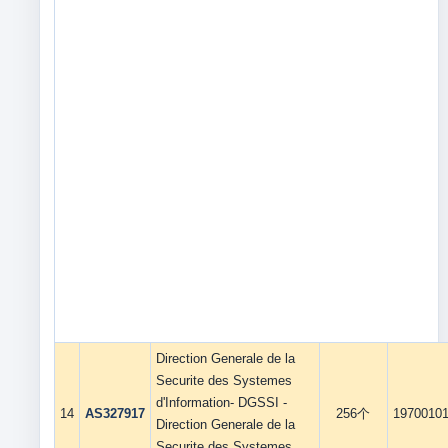
Direction Generale de la
Securite des Systemes
d'Information- DGSSI -
14
AS327917
256个
1970010
Direction Generale de la
Securite des Systemes