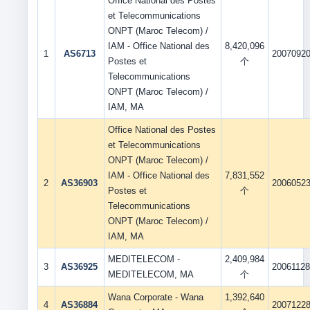
Office National des Postes
et Telecommunications
ONPT (Maroc Telecom) /
IAM - Office National des
8,420,096
1
AS6713
2007092
Postes et
个
Telecommunications
ONPT (Maroc Telecom) /
IAM, MA
Office National des Postes
et Telecommunications
ONPT (Maroc Telecom) /
IAM - Office National des
7,831,552
2
AS36903
2006052
Postes et
个
Telecommunications
ONPT (Maroc Telecom) /
IAM, MA
MEDITELECOM -
2,409,984
3
AS36925
2006112
MEDITELECOM, MA
个
Wana Corporate - Wana
1,392,640
4
AS36884
2007122