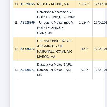
10
AS328055
NPONE - NPONE, MA
1,024个
1970010
Universite Mohammed VI
POLYTECHNIQUE - UM6P
11
AS328709
- Universite Mohammed VI
1,024个
1970010
POLYTECHNIQUE -
UM6P, MA
CIE NATIONALE ROYAL
AIR MAROC - CIE
12
AS328272
768个
1970010
NATIONALE ROYAL AIR
MAROC, MA
Datapacket Maroc SARL -
13
AS328671
Datapacket Maroc SARL,
768个
1970010
MA