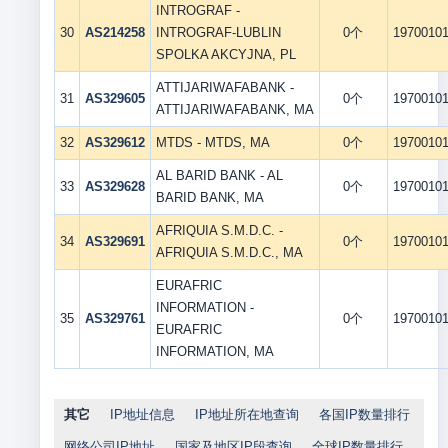
INTROGRAF -
30
AS214258
INTROGRAF-LUBLIN
0个
1970010
SPOLKA AKCYJNA, PL
ATTIJARIWAFABANK -
31
AS329605
0个
1970010
ATTIJARIWAFABANK, MA
32
AS329612
MTDS - MTDS, MA
0个
1970010
AL BARID BANK - AL
33
AS329628
0个
1970010
BARID BANK, MA
AFRIQUIA S.M.D.C. -
34
AS329691
0个
1970010
AFRIQUIA S.M.D.C., MA
EURAFRIC
INFORMATION -
35
AS329761
0个
1970010
EURAFRIC
INFORMATION, MA
其它
IP地址信息
IP地址所在地查询
各国IP数量排行
网络公司IP地址
国家及地区IP段查询
全球IP数量排行