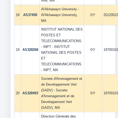
IAM, MA
Al'Akhawayn University -
18
AS37450
Al'Akhawayn University,
0个
2012052
MA
INSTITUT NATIONAL DES
POSTES ET
TELECOMMUNICATIONS
- INPT - INSTITUT
19
AS328268
0个
1970010
NATIONAL DES POSTES
ET
TELECOMMUNICATIONS
- INPT, MA
Societe d'Amenagement et
de Developpement Vert
(SADV) - Societe
20
AS328493
0个
1970010
d'Amenagement et de
Developpement Vert
(SADV), MA
Direction Générale des