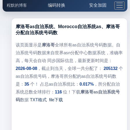
编码转换
安全加固
程默的博客
格式化与前端
网络工具
IP与域名
邮件工具
生活便民
更多工具
摩洛哥as自治系统、Morocco自治系统as、摩洛哥
分配自治系统号码数
5.1支付宝大红包
该页面显示是
摩洛哥
全球所有as自治系统号码数据。自
治系统号码数据来自世界asn分配中心数据系统，准确率
高，每天会自动 同步国际信息，最新更新时间是：
2026-08-08
，截止到当天，全球一共分配了：
205132
个
as自治系统号码，摩洛哥所分配的as自治系统号码数
是：
35
个！ 占总as自治系统比：
0.017%
，所分配自治
系统总数全球排行：
116
位！下载
摩洛哥as自治系统号
码
数据
TXT格式
file下载