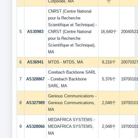
Corporate, MA
个
CNRST (Centre National
pour la Recherche
Scientifique et Technique) -
5
AS30983
CNRST (Centre National
16,640个
2004052
pour la Recherche
Scientifique et Technique),
MA
6
AS36941
MTDS - MTDS, MA
9,216个
2007032
Corebach Backbone SARL
7
AS328867
- Corebach Backbone
5,376个
1970010
SARL, MA
Genious Communications -
8
AS327989
Genious Communications,
2,048个
1970010
MA
MEDAFRICA SYSTEMS -
9
AS328066
MEDAFRICA SYSTEMS,
2,048个
1970010
MA