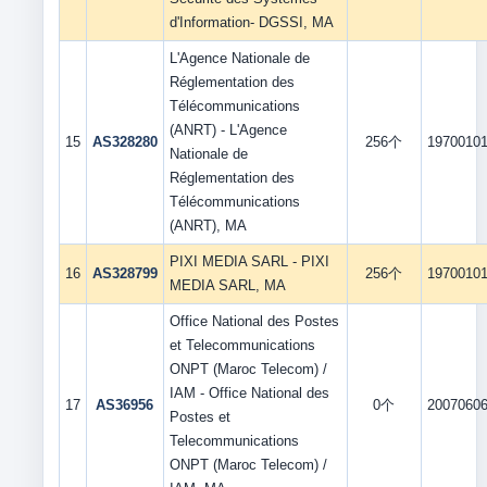
d'Information- DGSSI, MA
L'Agence Nationale de
Réglementation des
Télécommunications
(ANRT) - L'Agence
15
AS328280
256个
1970010
Nationale de
Réglementation des
Télécommunications
(ANRT), MA
PIXI MEDIA SARL - PIXI
16
AS328799
256个
1970010
MEDIA SARL, MA
Office National des Postes
et Telecommunications
ONPT (Maroc Telecom) /
IAM - Office National des
17
AS36956
0个
2007060
Postes et
Telecommunications
ONPT (Maroc Telecom) /