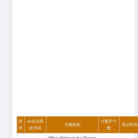
排
as自治系
分配IP个
注册机构
登记时间
序
统号码
数