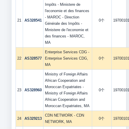
Impôts - Ministere de
l'economie et des finances
- MAROC - Direction
21
AS328541
0个
1970010
Générale des Impôts -
Ministere de l'economie et
des finances - MAROC,
MA
Enterprise Services CDG -
22
AS328577
Enterprise Services CDG,
0个
1970010
MA
Ministry of Foreign Affairs
African Cooperation and
Moroccan Expatriates -
23
AS328960
0个
1970010
Ministry of Foreign Affairs
African Cooperation and
Moroccan Expatriates, MA
CDN NETWORK - CDN
24
AS329213
0个
1970010
NETWORK, MA