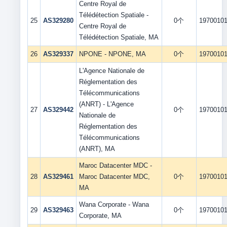
Centre Royal de
Télédétection Spatiale -
25
AS329280
0个
1970010
Centre Royal de
Télédétection Spatiale, MA
26
AS329337
NPONE - NPONE, MA
0个
1970010
L'Agence Nationale de
Réglementation des
Télécommunications
(ANRT) - L'Agence
27
AS329442
0个
1970010
Nationale de
Réglementation des
Télécommunications
(ANRT), MA
Maroc Datacenter MDC -
28
AS329461
Maroc Datacenter MDC,
0个
1970010
MA
Wana Corporate - Wana
29
AS329463
0个
1970010
Corporate, MA