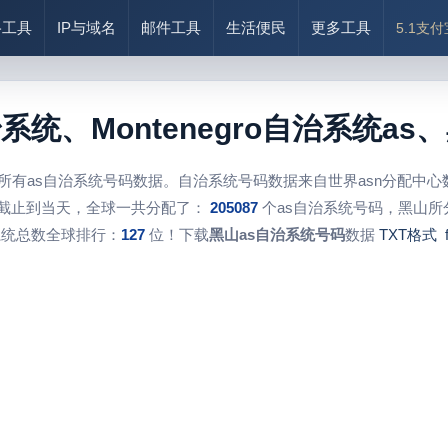
络工具
IP与域名
邮件工具
生活便民
更多工具
5.1支
系统、Montenegro自治系统
所有as自治系统号码数据。自治系统号码数据来自世界asn分配中
截止到当天，全球一共分配了：
205087
个as自治系统号码，黑山所
系统总数全球排行：
127
位！下载
黑山as自治系统号码
数据
TXT格式