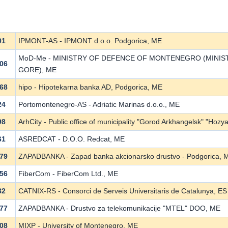
01
IPMONT-AS - IPMONT d.o.o. Podgorica, ME
MoD-Me - MINISTRY OF DEFENCE OF MONTENEGRO (MINI
06
GORE), ME
68
hipo - Hipotekarna banka AD, Podgorica, ME
24
Portomontenegro-AS - Adriatic Marinas d.o.o., ME
98
ArhCity - Public office of municipality "Gorod Arkhangelsk" "Hoz
61
ASREDCAT - D.O.O. Redcat, ME
79
ZAPADBANKA - Zapad banka akcionarsko drustvo - Podgorica, 
56
FiberCom - FiberCom Ltd., ME
82
CATNIX-RS - Consorci de Serveis Universitaris de Catalunya, ES
77
ZAPADBANKA - Drustvo za telekomunikacije "MTEL" DOO, ME
08
MIXP - University of Montenegro, ME