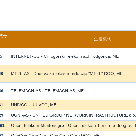
统号
注册机构
5
INTERNET-CG - Crnogorski Telekom a.d.Podgorica, ME
40
MTEL-AS - Drustvo za telekomunikacije "MTEL" DOO, ME
46
TELEMACH-AS - TELEMACH-AS, ME
81
UNIVCG - UNIVCG, ME
29
UGNI-AS - UNITED GROUP NETWORK INFRASTRUCTURE d.o.o
61
Orion-Telekom-Montenegro - Orion Telekom Tim d.o.o.Beograd,
97
OneCrnaGoraDoo - One Crna Gora DOO, ME