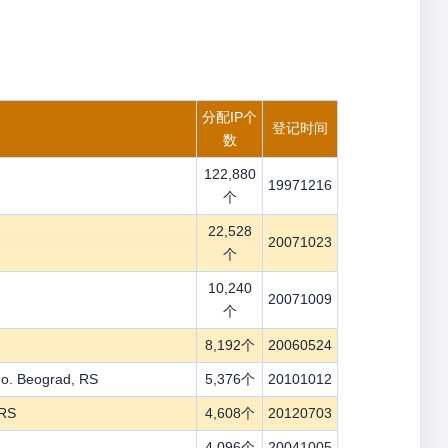
分配IP个
登记时间
数
122,880
19971216
个
22,528
20071023
个
10,240
20071009
个
8,192个
20060524
. Beograd, RS
5,376个
20101012
 RS
4,608个
20120703
4,096个
20041005