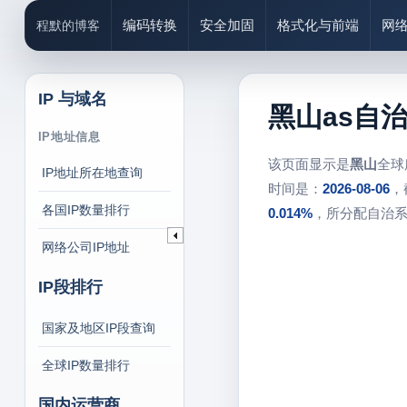
编码转换
安全加固
格式化与前端
网
程默的博客
IP 与域名
黑山as自治
IP地址信息
该页面显示是
黑山
全球
IP地址所在地查询
时间是：
2026-08-06
，
各国IP数量排行
0.014%
，所分配自治
网络公司IP地址
IP段排行
国家及地区IP段查询
全球IP数量排行
国内运营商