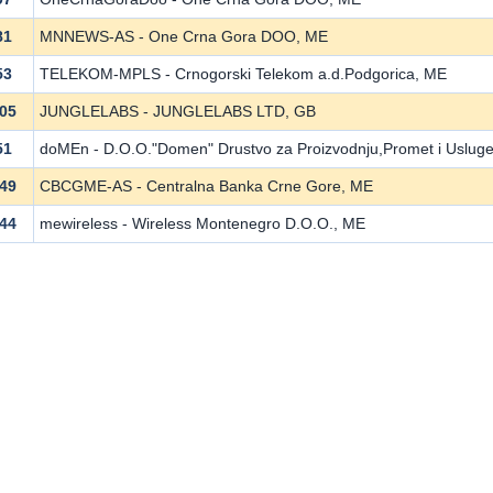
81
MNNEWS-AS - One Crna Gora DOO, ME
53
TELEKOM-MPLS - Crnogorski Telekom a.d.Podgorica, ME
05
JUNGLELABS - JUNGLELABS LTD, GB
51
doMEn - D.O.O."Domen" Drustvo za Proizvodnju,Promet i Usluge
49
CBCGME-AS - Centralna Banka Crne Gore, ME
44
mewireless - Wireless Montenegro D.O.O., ME