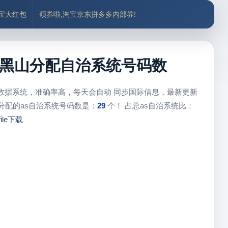
付宝大红包
领券啦,淘宝京东拼多多内部券!
as、黑山分配自治系统号码数
心数据系统，准确率高，每天会自动 同步国际信息，最新更新
分配的as自治系统号码数是：
29
个！ 占总as自治系统比：
file下载