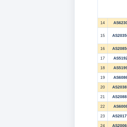
14
AS623
15
AS2035
16
AS2085
17
AS519
18
AS519
19
AS608
20
AS2038
21
AS2088
22
AS600
23
AS2017
24
AS2006