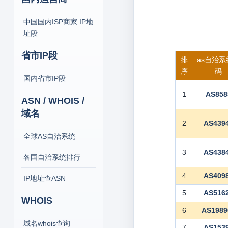
中国国内ISP商家 IP地
址段
省市IP段
排
as自治系
序
码
国内省市IP段
1
AS858
ASN / WHOIS /
域名
2
AS439
全球AS自治系统
3
AS438
各国自治系统排行
4
AS409
IP地址查ASN
5
AS516
WHOIS
6
AS1989
域名whois查询
7
AS153