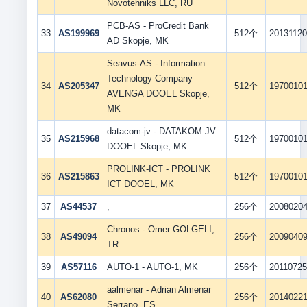
Novotehniks LLC, RU
PCB-AS - ProCredit Bank
33
AS199969
512个
2013112
AD Skopje, MK
Seavus-AS - Information
Technology Company
34
AS205347
512个
1970010
AVENGA DOOEL Skopje,
MK
datacom-jv - DATAKOM JV
35
AS215968
512个
1970010
DOOEL Skopje, MK
PROLINK-ICT - PROLINK
36
AS215863
512个
1970010
ICT DOOEL, MK
37
AS44537
,
256个
2008020
Chronos - Omer GOLGELI,
38
AS49094
256个
2009040
TR
39
AS57116
AUTO-1 - AUTO-1, MK
256个
2011072
aalmenar - Adrian Almenar
40
AS62080
256个
2014022
Serrano, ES