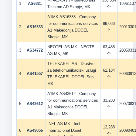
MT-AS-OWN - Makedonski
336,384
1
AS6821
1996110
Telekom AD-Skopje, MK
个
A1MK-AS16333 - Company
for communications services
89,088
2
AS16333
2001030
A1 Makedonija DOOEL
个
Skopje, MK
NEOTEL-AS-MK - NEOTEL-
63,488
3
AS34772
2005033
AS-MK, MK
个
TELEKABEL-AS - Drustvo
za telekomunikaciski uslugi
61,184
4
AS41557
2006091
TELEKABEL DOOEL Stip,
个
MK
A1MK-AS43612 - Company
for communications services
33,280
5
AS43612
2007083
A1 Makedonija DOOEL
个
Skopje, MK
INEL-AS-MK - Inel
12,288
6
AS49056
Internacional Dooel
2009040
个