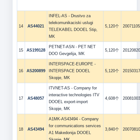
INFEL-AS - Drustvo za
telekomunikaciski uslugi
14
AS44021
5,120个
2007110
TELEKABEL DOOEL Stip,
MK
PETNET-ASN - PET NET
15
AS199128
5,120个
2012082
DOO Gevgelija, MK
INTERSPACE-EUROPE -
16
AS200899
INTERSPACE DOOEL
5,120个
2015031
Skopje, MK
ITVNET-AS - Company for
interactive technologies ITV
17
AS48057
4,608个
2008100
DOOEL export-import
Skopje, MK
A1MK-AS43494 - Company
for communications services
18
AS43494
3,840个
2007081
A1 Makedonija DOOEL
Skopje, MK