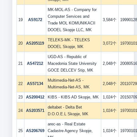
MK-MOL-AS - Company for
Computer Services and
19
AS9172
3,584个
1999012
Trade MOL KOMUNIKACII
DOOEL Skopje LLC, MK
TELEKS-MK - TELEKS
20
AS205119
3,072个
1970010
DOOEL Skopje, MK
UGD-AS - Republic of
21
AS47212
Macedonia State University
2,048个
2008051
GOCE DELCEV Stip, MK
Multimedia-Net-AS -
22
AS57134
2,048个
2011072
Multimedia-Net-AS, MK
23
AS200412
KIBS - KIBS AD Skopje, MK
1,024个
2015070
deltabet - Delta Bet
24
AS203571
1,024个
1970010
D.O.O.E.L Skopje, MK
arec-as - Real Estate
25
AS206769
Cadastre Agency Skopje,
1,024个
1970010