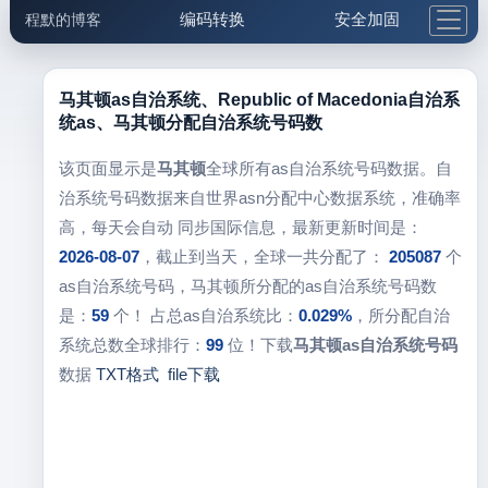
编码转换
安全加固
程默的博客
格式化与前端
网络工具
IP与域名
邮件工具
生活便民
更多工具
马其顿as自治系统、Republic of Macedonia自治系
统as、马其顿分配自治系统号码数
5.1支付宝大红包
该页面显示是
马其顿
全球所有as自治系统号码数据。自
治系统号码数据来自世界asn分配中心数据系统，准确率
高，每天会自动 同步国际信息，最新更新时间是：
2026-08-07
，截止到当天，全球一共分配了：
205087
个
as自治系统号码，马其顿所分配的as自治系统号码数
是：
59
个！ 占总as自治系统比：
0.029%
，所分配自治
系统总数全球排行：
99
位！下载
马其顿as自治系统号码
数据
TXT格式
file下载