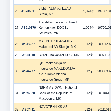
MK
stbbt - ALTA banka AD
26
AS206311
1,024个
1970010
Bitola, MK
Trend-Komunikacii - Trend
27
AS210179
Komunikacii DOOEL
1,024个
1970010
Strumica, MK
MAKPETROL-AS-MK -
28
AS43227
512个
2009120
Makpetrol AD Skopje, MK
29
AS44118
BkTel - BalkanTel DOO, MK
512个
2007112
QBEMakedonija-AS -
Insurance MAKEDONIJA
30
AS44777
512个
2008030
s.c. Skopje Vienna
Insurance Group, MK
NBRM-AS-OWN - National
31
AS56620
Bank of the Republic of
512个
2011041
Macedonia, MK
NOVOTEHNIKS-AS -
32
AS57411
512个
20111019