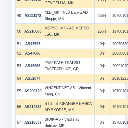
GEVGELIJA, MK
NLB_MK - NLB Banka AD
49
AS211172
256个
1970010
Skopje, MK
MEPSO_MK - AD MEPSO
50
AS210865
256个
1970010
JSC, MK
51
AS43593
,
0个
2007082
52
AS47686
,
0个
2008080
FASTPATH-TRANSIT -
53
AS49968
0个
2009102
FASTPATH IKE, GR
54
AS52077
,
0个
2010122
VINCENT-NET-AS - Vincent
55
AS206729
0个
1970010
Yang, CN
STB - STOPANSKA BANKA
56
AS214632
0个
1970010
AD SKOPJE, MK
BIDIK-AS - Vladislav
57
AS216337
0个
1970010
Bidikov, MK