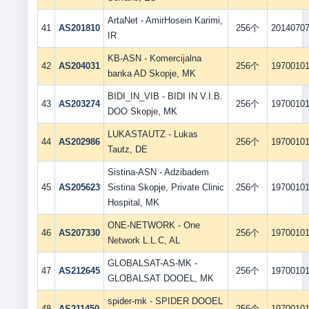
ArtaNet - AmirHosein Karimi,
41
AS201810
256个
2014070
IR
KB-ASN - Komercijalna
42
AS204031
256个
1970010
banka AD Skopje, MK
BIDI_IN_VIB - BIDI IN V.I.B.
43
AS203274
256个
1970010
DOO Skopje, MK
LUKASTAUTZ - Lukas
44
AS202986
256个
1970010
Tautz, DE
Sistina-ASN - Adzibadem
45
AS205623
Sistina Skopje, Private Clinic
256个
1970010
Hospital, MK
ONE-NETWORK - One
46
AS207330
256个
1970010
Network L.L.C, AL
GLOBALSAT-AS-MK -
47
AS212645
256个
1970010
GLOBALSAT DOOEL, MK
spider-mk - SPIDER DOOEL
48
AS211450
256个
1970010