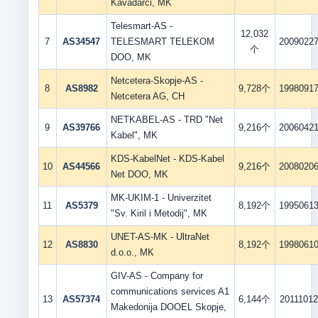
Kavadarci, MK
Telesmart-AS -
12,032
7
AS34547
TELESMART TELEKOM
2009022
个
DOO, MK
Netcetera-Skopje-AS -
8
AS8982
9,728个
1998091
Netcetera AG, CH
NETKABEL-AS - TRD "Net
9
AS39766
9,216个
2006042
Kabel", MK
KDS-KabelNet - KDS-Kabel
10
AS44566
9,216个
2008020
Net DOO, MK
MK-UKIM-1 - Univerzitet
11
AS5379
8,192个
1995061
"Sv. Kiril i Metodij", MK
UNET-AS-MK - UltraNet
12
AS8830
8,192个
1998061
d.o.o., MK
GIV-AS - Company for
communications services A1
13
AS57374
6,144个
20111012
Makedonija DOOEL Skopje,