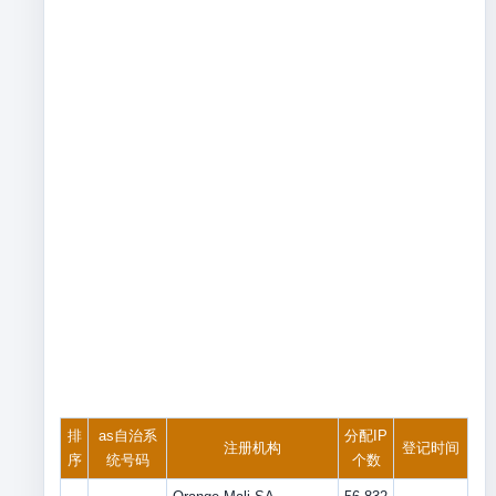
排
as自治系
分配IP
注册机构
登记时间
序
统号码
个数