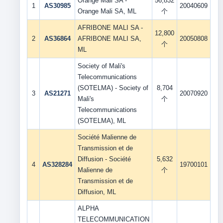
Orange Mali SA -
56,832
1
AS30985
20040609
Orange Mali SA, ML
个
AFRIBONE MALI SA -
12,800
2
AS36864
AFRIBONE MALI SA,
20050808
个
ML
Society of Mali's
Telecommunications
(SOTELMA) - Society of
8,704
3
AS21271
20070920
Mali's
个
Telecommunications
(SOTELMA), ML
Société Malienne de
Transmission et de
Diffusion - Société
5,632
4
AS328284
19700101
Malienne de
个
Transmission et de
Diffusion, ML
ALPHA
TELECOMMUNICATION