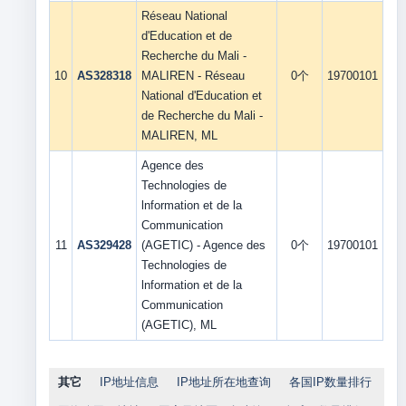
Réseau National
d'Education et de
Recherche du Mali -
10
AS328318
MALIREN - Réseau
0个
19700101
National d'Education et
de Recherche du Mali -
MALIREN, ML
Agence des
Technologies de
lnformation et de la
Communication
11
AS329428
(AGETIC) - Agence des
0个
19700101
Technologies de
lnformation et de la
Communication
(AGETIC), ML
其它
IP地址信息
IP地址所在地查询
各国IP数量排行