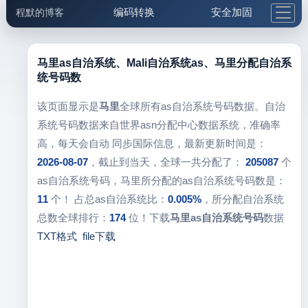
编码转换
安全加固
程默的博客
格式化与前端
网络工具
IP与域名
邮件工具
生活便民
更多工具
马里as自治系统、Mali自治系统as、马里分配自治系
统号码数
5.1支付宝大红包
该页面显示是
马里
全球所有as自治系统号码数据。自治
系统号码数据来自世界asn分配中心数据系统，准确率
高，每天会自动 同步国际信息，最新更新时间是：
2026-08-07
，截止到当天，全球一共分配了：
205087
个
as自治系统号码，马里所分配的as自治系统号码数是：
11
个！ 占总as自治系统比：
0.005%
，所分配自治系统
总数全球排行：
174
位！下载
马里as自治系统号码
数据
TXT格式
file下载