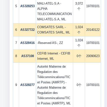
MALI-ATEL-S.A -
3,072
5
AS328253
19700101
ALPHA
个
TELECOMMUNICATION
MALI-ATEL-S.A, ML
COMSATES SARL -
1,024
6
AS327722
20140122
COMSATES SARL, ML
个
1,024
7
AS328416
-Reserved AS-, ZZ
19700101
个
CEFIB Internet - CEFIB
8
AS37108
0个
20090623
Internet, ML
Autorité Malienne de
Regulation des
Télécommincations/TIC
et Postes (AMRTP) -
9
AS328277
0个
19700101
Autorité Malienne de
Regulation des
Télécommincations/TIC
et Postes (AMRTP), ML