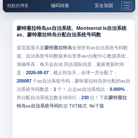
编码转换
安全加固
程默的博客
格式化与前端
网络工具
IP与域名
邮件工具
生活便民
更多工具
蒙特塞拉特岛as自治系统、Montserrat Is自治系统
as、蒙特塞拉特岛分配自治系统号码数
5.1支付宝大红包
该页面显示是
蒙特塞拉特岛
全球所有as自治系统号码数
据。自治系统号码数据来自世界asn分配中心数据系统，
准确率高，每天会自动 同步国际信息，最新更新时间
是：
2026-08-07
，截止到当天，全球一共分配了：
205087
个as自治系统号码，蒙特塞拉特岛所分配的as自
治系统号码数是：
1
个！ 占总as自治系统比：
0.000%
，
所分配自治系统总数全球排行：
230
位！下载
蒙特塞拉
特岛as自治系统号码
数据
TXT格式
file下载