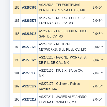
AS265566 - TELESISTEMAS
186
AS265566
2,048个
PENINSULARES SA DE CV, MX
AS265573 - NEUROTECH DE LA
187
AS265573
2,048个
LAGUNA SA DE CV, MX
AS265618 - DRP CLOUD MEXICO
188
AS265618
2,048个
SAPI DE CV, MX
AS270126 - NEUTRAL
189
AS270126
2,048个
NETWORKS, S de RL de CV, MX
AS270125 - NGX NETWORKS, S.
190
AS270125
2,048个
DE R.L. DE C.V., MX
AS270139 - KIUBIX, SA de CV,
191
AS270139
2,048个
MX
AS270172 - Guillermo Robles
192
AS270172
2,048个
Ramirez, MX
AS270217 - JAVIER ALEJANDRO
193
AS270217
2,048个
OLVERA GRANADOS, MX