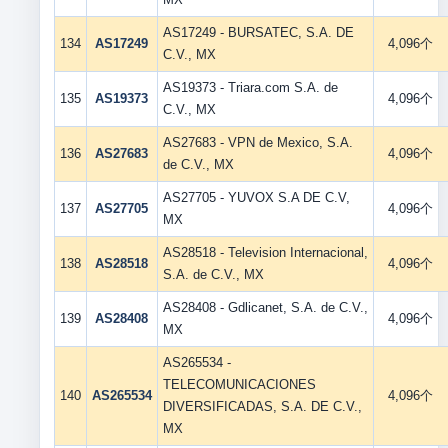
AS17249 - BURSATEC, S.A. DE
134
AS17249
4,096个
C.V., MX
AS19373 - Triara.com S.A. de
135
AS19373
4,096个
C.V., MX
AS27683 - VPN de Mexico, S.A.
136
AS27683
4,096个
de C.V., MX
AS27705 - YUVOX S.A DE C.V,
137
AS27705
4,096个
MX
AS28518 - Television Internacional,
138
AS28518
4,096个
S.A. de C.V., MX
AS28408 - Gdlicanet, S.A. de C.V.,
139
AS28408
4,096个
MX
AS265534 -
TELECOMUNICACIONES
140
AS265534
4,096个
DIVERSIFICADAS, S.A. DE C.V.,
MX