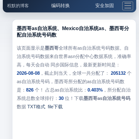
编码转换
安全加固
程默的博客
格式化与前端
网络工具
IP与域名
邮件工具
生活便民
更多工具
墨西哥as自治系统、Mexico自治系统as、墨西哥分
配自治系统号码数
5.1支付宝大红包
该页面显示是
墨西哥
全球所有as自治系统号码数据。自
治系统号码数据来自世界asn分配中心数据系统，准确率
高，每天会自动 同步国际信息，最新更新时间是：
2026-08-08
，截止到当天，全球一共分配了：
205132
个
as自治系统号码，墨西哥所分配的as自治系统号码数
是：
826
个！ 占总as自治系统比：
0.403%
，所分配自治
系统总数全球排行：
30
位！下载
墨西哥as自治系统号码
数据
TXT格式
file下载