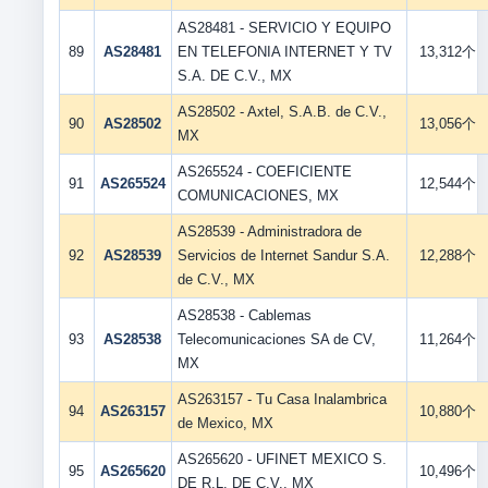
AS28481 - SERVICIO Y EQUIPO
89
AS28481
EN TELEFONIA INTERNET Y TV
13,312个
S.A. DE C.V., MX
AS28502 - Axtel, S.A.B. de C.V.,
90
AS28502
13,056个
MX
AS265524 - COEFICIENTE
91
AS265524
12,544个
COMUNICACIONES, MX
AS28539 - Administradora de
92
AS28539
Servicios de Internet Sandur S.A.
12,288个
de C.V., MX
AS28538 - Cablemas
93
AS28538
Telecomunicaciones SA de CV,
11,264个
MX
AS263157 - Tu Casa Inalambrica
94
AS263157
10,880个
de Mexico, MX
AS265620 - UFINET MEXICO S.
95
AS265620
10,496个
DE R.L. DE C.V., MX