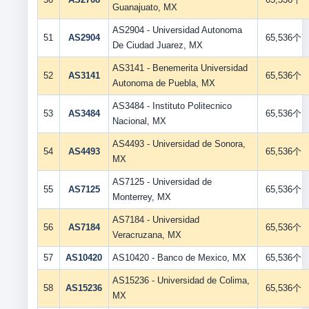
Guanajuato, MX
AS2904 - Universidad Autonoma
51
AS2904
65,536个
De Ciudad Juarez, MX
AS3141 - Benemerita Universidad
52
AS3141
65,536个
Autonoma de Puebla, MX
AS3484 - Instituto Politecnico
53
AS3484
65,536个
Nacional, MX
AS4493 - Universidad de Sonora,
54
AS4493
65,536个
MX
AS7125 - Universidad de
55
AS7125
65,536个
Monterrey, MX
AS7184 - Universidad
56
AS7184
65,536个
Veracruzana, MX
57
AS10420
AS10420 - Banco de Mexico, MX
65,536个
AS15236 - Universidad de Colima,
58
AS15236
65,536个
MX