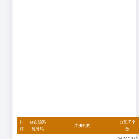
排
as自治系
分配IP个
注册机构
序
统号码
数