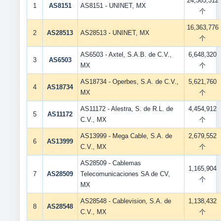
24,365,312
1
AS8151
AS8151 - UNINET, MX
个
16,363,776
2
AS28513
AS28513 - UNINET, MX
个
AS6503 - Axtel, S.A.B. de C.V.,
6,648,320
3
AS6503
MX
个
AS18734 - Operbes, S.A. de C.V.,
5,621,760
4
AS18734
MX
个
AS11172 - Alestra, S. de R.L. de
4,454,912
5
AS11172
C.V., MX
个
AS13999 - Mega Cable, S.A. de
2,679,552
6
AS13999
C.V., MX
个
AS28509 - Cablemas
1,165,904
7
AS28509
Telecomunicaciones SA de CV,
个
MX
AS28548 - Cablevision, S.A. de
1,138,432
8
AS28548
C.V., MX
个