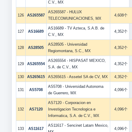
C.V., MX
AS265587 - HULUX
126
AS265587
4,608个
TELECOMUNICACIONES, MX
AS16689 - TV Azteca, S.A.B. de
127
AS16689
4,352个
C.V., MX
AS28505 - Universidad
128
AS28505
4,352个
Regiomontana, S.C., MX
AS265554 - HISPASAT MEXICO,
129
AS265554
4,352个
S.A. de C.V., MX
130
AS265615
AS265615 - Assetel SA de CV, MX
4,352个
AS5708 - Universidad Autonoma
131
AS5708
4,096个
de Guerrero, MX
AS7120 - Corporacion en
132
AS7120
Investigacion Tecnologica e
4,096个
Informatica, S.A. de C.V., MX
AS11617 - Sencinet Latam Mexico,
133
AS11617
4,096个
MX