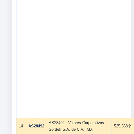
AS28492 - Valores Corporativos
14
AS28492
525,568个
Softtek S.A. de C.V., MX