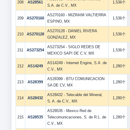
208
AS28561
1,536个
S.A. de C.V., MX
AS270160 - MIZRAIM VALTIERRA
209
AS270160
1,536个
ESPINO, MX
AS270128 - DANIEL RIVERA
210
AS270128
1,536个
GONZALEZ, MX
AS273254 - SIGLO REDES DE
211
AS273254
1,536个
MEXICO SAPI DE C.V, MX
AS14249 - Internet Engine, S.A. de
212
AS14249
1,280个
C.V., MX
AS28399 - BTU COMUNICACION
213
AS28399
1,280个
SA DE CV, MX
AS28432 - Telecable del Mineral,
214
AS28432
1,280个
S. A. de C.V., MX
AS28535 - Mexico Red de
215
AS28535
Telecomunicaciones, S. de R.L. de
1,280个
C.V., MX