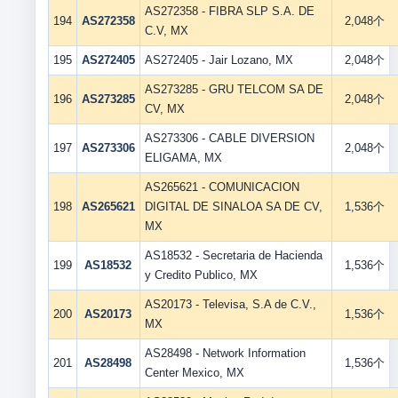
AS272358 - FIBRA SLP S.A. DE
194
AS272358
2,048个
C.V, MX
195
AS272405
AS272405 - Jair Lozano, MX
2,048个
AS273285 - GRU TELCOM SA DE
196
AS273285
2,048个
CV, MX
AS273306 - CABLE DIVERSION
197
AS273306
2,048个
ELIGAMA, MX
AS265621 - COMUNICACION
198
AS265621
DIGITAL DE SINALOA SA DE CV,
1,536个
MX
AS18532 - Secretaria de Hacienda
199
AS18532
1,536个
y Credito Publico, MX
AS20173 - Televisa, S.A de C.V.,
200
AS20173
1,536个
MX
AS28498 - Network Information
201
AS28498
1,536个
Center Mexico, MX