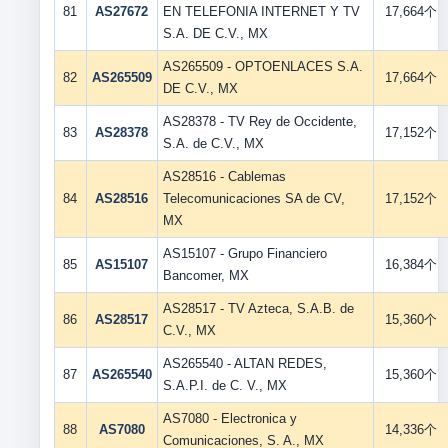
81
AS27672
EN TELEFONIA INTERNET Y TV
17,664个
S.A. DE C.V., MX
AS265509 - OPTOENLACES S.A.
82
AS265509
17,664个
DE C.V., MX
AS28378 - TV Rey de Occidente,
83
AS28378
17,152个
S.A. de C.V., MX
AS28516 - Cablemas
84
AS28516
Telecomunicaciones SA de CV,
17,152个
MX
AS15107 - Grupo Financiero
85
AS15107
16,384个
Bancomer, MX
AS28517 - TV Azteca, S.A.B. de
86
AS28517
15,360个
C.V., MX
AS265540 - ALTAN REDES,
87
AS265540
15,360个
S.A.P.I. de C. V., MX
AS7080 - Electronica y
88
AS7080
14,336个
Comunicaciones, S. A., MX