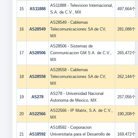
AS11888 - Television Internacional,
15
AS11888
497,664个
S.A. de C.V., MX
AS28549 - Cablemas
16
AS28549
Telecomunicaciones SA de CV,
281,088个
MX
AS28506 - Sistemas de
17
AS28506
Communicacion GM S.A. de C.V.,
265,472个
MX
AS28558 - Cablemas
18
AS28558
Telecomunicaciones SA de CV,
262,144个
MX
AS278 - Universidad Nacional
19
AS278
257,056个
Autonoma de Mexico, MX
AS22566 - IP Matrix, S.A. de C.V.,
20
AS22566
190,208个
MX
AS18592 - Corporacion
21
AS18592
Universitaria para el Desarrollo de
169,472个