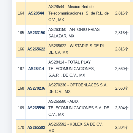
AS28544 - Mexico Red de
164
AS28544
Telecomunicaciones, S. de R.L. de
2,816个
C.V., MX
AS263150 - ANTONIO FRIAS
165
AS263150
2,816个
SALAZAR, MX
AS265622 - WISTARIP S DE RL
166
AS265622
2,816个
DE CV, MX
AS28414 - TOTAL PLAY
167
AS28414
TELECOMUNICACIONES,
2,560个
S.A.P.I. DE C.V., MX
AS270236 - OPTOENLACES S.A.
168
AS270236
2,560个
DE C.V., MX
AS265590 - ABIX
169
AS265590
TELECOMUNICACIONES S.A. DE
2,304个
C.V., MX
AS265592 - KBLEX SA DE CV,
170
AS265592
2,304个
MX