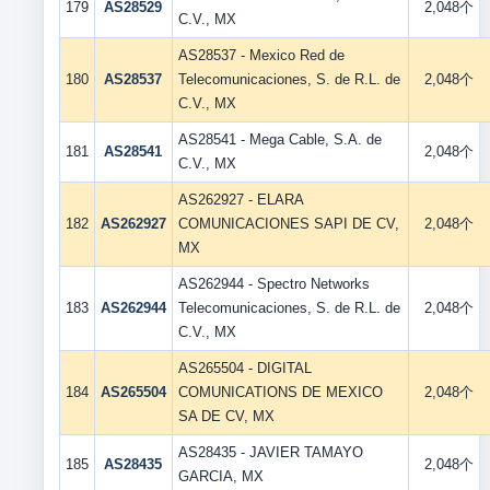
179
AS28529
2,048个
C.V., MX
AS28537 - Mexico Red de
180
AS28537
Telecomunicaciones, S. de R.L. de
2,048个
C.V., MX
AS28541 - Mega Cable, S.A. de
181
AS28541
2,048个
C.V., MX
AS262927 - ELARA
182
AS262927
COMUNICACIONES SAPI DE CV,
2,048个
MX
AS262944 - Spectro Networks
183
AS262944
Telecomunicaciones, S. de R.L. de
2,048个
C.V., MX
AS265504 - DIGITAL
184
AS265504
COMUNICATIONS DE MEXICO
2,048个
SA DE CV, MX
AS28435 - JAVIER TAMAYO
185
AS28435
2,048个
GARCIA, MX