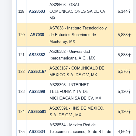
AS28503 - GSAT
119
AS28503
COMUNICACIONES SA DE CV,
6,144个
MX
AS7038 - Instituto Tecnologico y
120
AS7038
de Estudios Superiores de
5,888个
Monterrey, MX
AS28382 - Universidad
121
AS28382
5,888个
Iberoamericana, A.C., MX
AS263167 - COMUNICALO DE
122
AS263167
5,376个
MEXICO S.A. DE C.V, MX
AS28398 - INTERNET
123
AS28398
TELEFONIA Y TV DE
5,120个
MICHOACAN SA DE CV, MX
AS265591 - HNS DE MEXICO,
124
AS265591
5,120个
S.A. DE C.V., MX
AS28534 - Mexico Red de
125
AS28534
Telecomunicaciones, S. de R.L. de
4,864个