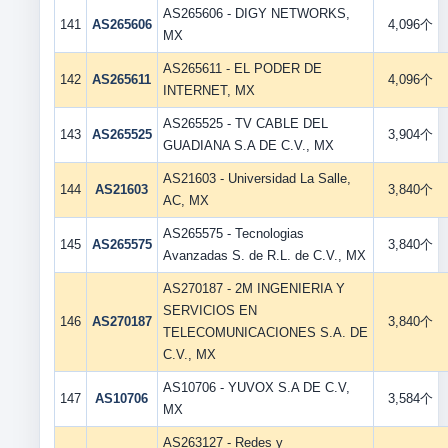
AS265606 - DIGY NETWORKS,
141
AS265606
4,096个
MX
AS265611 - EL PODER DE
142
AS265611
4,096个
INTERNET, MX
AS265525 - TV CABLE DEL
143
AS265525
3,904个
GUADIANA S.A DE C.V., MX
AS21603 - Universidad La Salle,
144
AS21603
3,840个
AC, MX
AS265575 - Tecnologias
145
AS265575
3,840个
Avanzadas S. de R.L. de C.V., MX
AS270187 - 2M INGENIERIA Y
SERVICIOS EN
146
AS270187
3,840个
TELECOMUNICACIONES S.A. DE
C.V., MX
AS10706 - YUVOX S.A DE C.V,
147
AS10706
3,584个
MX
AS263127 - Redes y