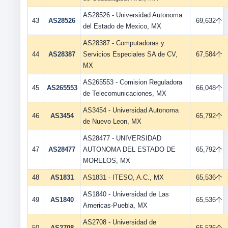
AS28526 - Universidad Autonoma
43
AS28526
69,632个
del Estado de Mexico, MX
AS28387 - Computadoras y
44
AS28387
Servicios Especiales SA de CV,
67,584个
MX
AS265553 - Comision Reguladora
45
AS265553
66,048个
de Telecomunicaciones, MX
AS3454 - Universidad Autonoma
46
AS3454
65,792个
de Nuevo Leon, MX
AS28477 - UNIVERSIDAD
47
AS28477
AUTONOMA DEL ESTADO DE
65,792个
MORELOS, MX
48
AS1831
AS1831 - ITESO, A.C., MX
65,536个
AS1840 - Universidad de Las
49
AS1840
65,536个
Americas-Puebla, MX
AS2708 - Universidad de
50
AS2708
65,536个