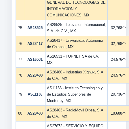
GENERAL DE TECNOLOGIAS DE
INFORMACION Y
COMUNICACIONES, MX
AS28525 - Television Internacional,
75
AS28525
32,768个
S.A. de C.V., MX
AS28417 - Universidad Autonoma
76
AS28417
32,768个
de Chiapas, MX
AS16531 - TOPNET SA de CV,
77
AS16531
24,576个
MX
AS28480 - Industrias Xignux, S.A.
78
AS28480
24,576个
de C.V., MX
AS11136 - Instituto Tecnologico y
79
AS11136
de Estudios Superiores de
20,736个
Monterrey, MX
AS28403 - RadioMovil Dipsa, S.A.
80
AS28403
18,688个
de C.V., MX
AS27672 - SERVICIO Y EQUIPO