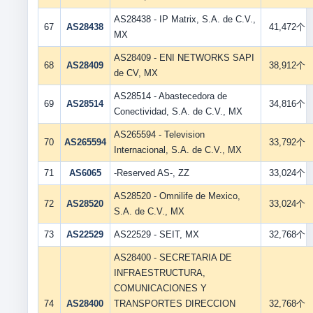
AS28438 - IP Matrix, S.A. de C.V.,
67
AS28438
41,472个
MX
AS28409 - ENI NETWORKS SAPI
68
AS28409
38,912个
de CV, MX
AS28514 - Abastecedora de
69
AS28514
34,816个
Conectividad, S.A. de C.V., MX
AS265594 - Television
70
AS265594
33,792个
Internacional, S.A. de C.V., MX
71
AS6065
-Reserved AS-, ZZ
33,024个
AS28520 - Omnilife de Mexico,
72
AS28520
33,024个
S.A. de C.V., MX
73
AS22529
AS22529 - SEIT, MX
32,768个
AS28400 - SECRETARIA DE
INFRAESTRUCTURA,
COMUNICACIONES Y
74
AS28400
TRANSPORTES DIRECCION
32,768个