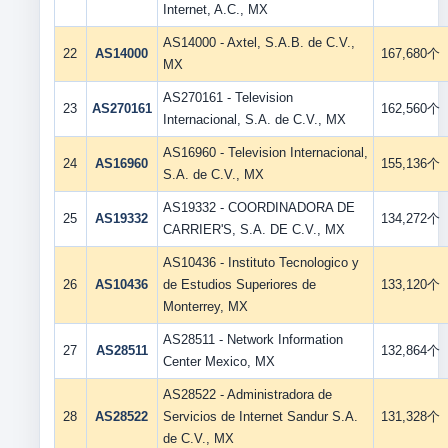
Internet, A.C., MX
AS14000 - Axtel, S.A.B. de C.V.,
22
AS14000
167,680个
MX
AS270161 - Television
23
AS270161
162,560个
Internacional, S.A. de C.V., MX
AS16960 - Television Internacional,
24
AS16960
155,136个
S.A. de C.V., MX
AS19332 - COORDINADORA DE
25
AS19332
134,272个
CARRIER'S, S.A. DE C.V., MX
AS10436 - Instituto Tecnologico y
26
AS10436
de Estudios Superiores de
133,120个
Monterrey, MX
AS28511 - Network Information
27
AS28511
132,864个
Center Mexico, MX
AS28522 - Administradora de
28
AS28522
Servicios de Internet Sandur S.A.
131,328个
de C.V., MX