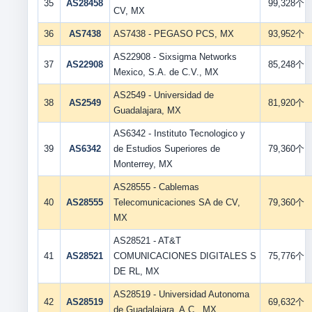
35
AS28458
99,328个
CV, MX
36
AS7438
AS7438 - PEGASO PCS, MX
93,952个
AS22908 - Sixsigma Networks
37
AS22908
85,248个
Mexico, S.A. de C.V., MX
AS2549 - Universidad de
38
AS2549
81,920个
Guadalajara, MX
AS6342 - Instituto Tecnologico y
39
AS6342
de Estudios Superiores de
79,360个
Monterrey, MX
AS28555 - Cablemas
40
AS28555
Telecomunicaciones SA de CV,
79,360个
MX
AS28521 - AT&T
41
AS28521
COMUNICACIONES DIGITALES S
75,776个
DE RL, MX
AS28519 - Universidad Autonoma
42
AS28519
69,632个
de Guadalajara, A.C., MX