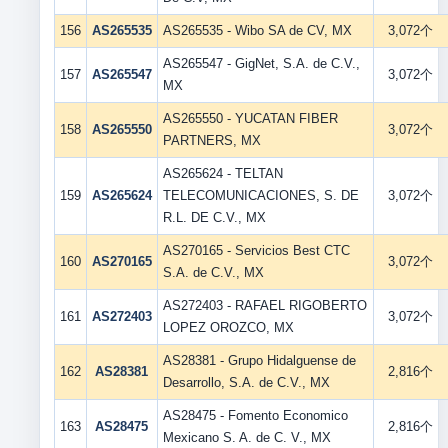
156
AS265535
AS265535 - Wibo SA de CV, MX
3,072个
AS265547 - GigNet, S.A. de C.V.,
157
AS265547
3,072个
MX
AS265550 - YUCATAN FIBER
158
AS265550
3,072个
PARTNERS, MX
AS265624 - TELTAN
159
AS265624
TELECOMUNICACIONES, S. DE
3,072个
R.L. DE C.V., MX
AS270165 - Servicios Best CTC
160
AS270165
3,072个
S.A. de C.V., MX
AS272403 - RAFAEL RIGOBERTO
161
AS272403
3,072个
LOPEZ OROZCO, MX
AS28381 - Grupo Hidalguense de
162
AS28381
2,816个
Desarrollo, S.A. de C.V., MX
AS28475 - Fomento Economico
163
AS28475
2,816个
Mexicano S. A. de C. V., MX