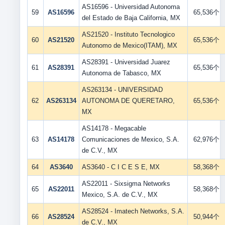
AS16596 - Universidad Autonoma
59
AS16596
65,536个
del Estado de Baja California, MX
AS21520 - Instituto Tecnologico
60
AS21520
65,536个
Autonomo de Mexico(ITAM), MX
AS28391 - Universidad Juarez
61
AS28391
65,536个
Autonoma de Tabasco, MX
AS263134 - UNIVERSIDAD
62
AS263134
AUTONOMA DE QUERETARO,
65,536个
MX
AS14178 - Megacable
63
AS14178
Comunicaciones de Mexico, S.A.
62,976个
de C.V., MX
64
AS3640
AS3640 - C I C E S E, MX
58,368个
AS22011 - Sixsigma Networks
65
AS22011
58,368个
Mexico, S.A. de C.V., MX
AS28524 - Imatech Networks, S.A.
66
AS28524
50,944个
de C.V., MX