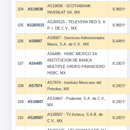
AS19038 - SCOTIABANK
104
AS19038
8,960个
INVERLAT SA, MX
AS265515 - TELEVERA RED S. A.
105
AS265515
8,960个
P. I. DE C.V., MX
AS8007 - Servicios Administrados
106
AS8007
8,448个
Mexis, S.A. de C.V., MX
AS6495 - HSBC MEXICO SA
INSTITUCION DE BANCA
107
AS6495
8,192个
MULTIPLE GRUPO FINANCIERO
HSBC, MX
AS7974 - Instituto Mexicano del
108
AS7974
8,192个
Petroleo, MX
AS10847 - Podernet, S.A. de C.V.,
109
AS10847
8,192个
MX
AS28507 - TV Azteca, S.A.B. de
110
AS28507
8,192个
C.V., MX