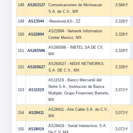
148
AS263127
Comunicaciones de Michoacan
3,584个
S.A. de C.V., MX
149
AS13544
-Reserved AS-, ZZ
3,328个
AS22894 - Network Information
150
AS22894
3,328个
Center Mexico, MX
AS265586 - INBTEL SA DE CV,
151
AS265586
3,328个
MX
AS265627 - NIDIX NETWORKS
152
AS265627
3,328个
S.A. DE C.V., MX
AS11519 - Banco Mercantil del
Norte S.A., Institucion de Banca
153
AS11519
3,072个
Multiple, Grupo Financiero Banorte,
MX
AS28411 - Aire Cable S.A. de C.V.,
154
AS28411
3,072个
MX
AS28419 - Senal Interactiva, S.A
155
AS28419
3,072个
De C.V, MX