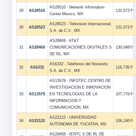
AS28510 - Network Information
29
AS28510
131,072个
Center Mexico, MX
AS28523 - Television Internacional,
30
AS28523
131,072个
S.A. de C.V., MX
AS28469 - AT&T
31
AS28469
COMUNICACIONES DIGITALES S
130,048个
DE RL, MX
AS6332 - Telefonos del Noroeste,
32
AS6332
116,736个
S.A. de C.V., MX
AS13579 - INFOTEC CENTRO DE
INVESTIGACION E INNOVACION
33
AS13579
EN TECNOLOGIAS DE LA
107,776个
INFORMACION Y
COMUNICACION, MX
AS22122 - UNIVERSIDAD
34
AS22122
106,240个
AUTONOMA DE YUCATAN, MX
AS28458 - IENTC S DE RL DE