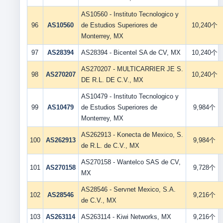
AS10560 - Instituto Tecnologico y
96
AS10560
de Estudios Superiores de
10,240个
Monterrey, MX
97
AS28394
AS28394 - Bicentel SA de CV, MX
10,240个
AS270207 - MULTICARRIER JE S.
98
AS270207
10,240个
DE R.L. DE C.V., MX
AS10479 - Instituto Tecnologico y
99
AS10479
de Estudios Superiores de
9,984个
Monterrey, MX
AS262913 - Konecta de Mexico, S.
100
AS262913
9,984个
de R.L. de C.V., MX
AS270158 - Wantelco SAS de CV,
101
AS270158
9,728个
MX
AS28546 - Servnet Mexico, S.A.
102
AS28546
9,216个
de C.V., MX
103
AS263114
AS263114 - Kiwi Networks, MX
9,216个