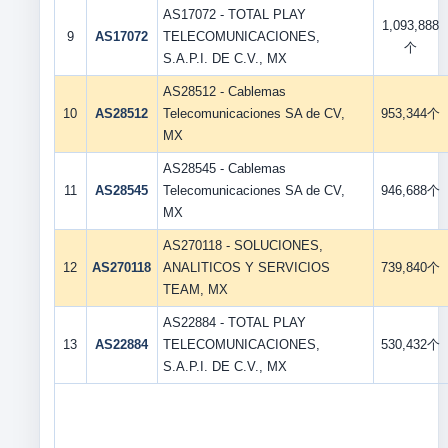
AS17072 - TOTAL PLAY
1,093,888
9
AS17072
TELECOMUNICACIONES,
个
S.A.P.I. DE C.V., MX
AS28512 - Cablemas
10
AS28512
Telecomunicaciones SA de CV,
953,344个
MX
AS28545 - Cablemas
11
AS28545
Telecomunicaciones SA de CV,
946,688个
MX
AS270118 - SOLUCIONES,
12
AS270118
ANALITICOS Y SERVICIOS
739,840个
TEAM, MX
AS22884 - TOTAL PLAY
13
AS22884
TELECOMUNICACIONES,
530,432个
S.A.P.I. DE C.V., MX