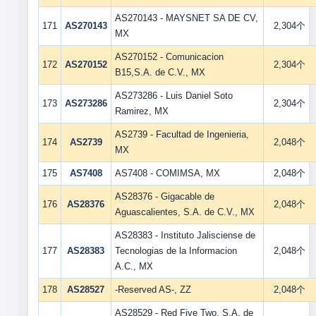
AS270143 - MAYSNET SA DE CV,
171
AS270143
2,304个
MX
AS270152 - Comunicacion
172
AS270152
2,304个
B15,S.A. de C.V., MX
AS273286 - Luis Daniel Soto
173
AS273286
2,304个
Ramirez, MX
AS2739 - Facultad de Ingenieria,
174
AS2739
2,048个
MX
175
AS7408
AS7408 - COMIMSA, MX
2,048个
AS28376 - Gigacable de
176
AS28376
2,048个
Aguascalientes, S.A. de C.V., MX
AS28383 - Instituto Jalisciense de
177
AS28383
Tecnologias de la Informacion
2,048个
A.C., MX
178
AS28527
-Reserved AS-, ZZ
2,048个
AS28529 - Red Five Two, S.A. de