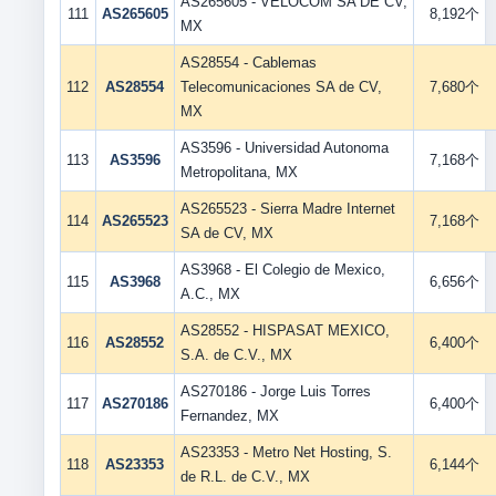
AS265605 - VELOCOM SA DE CV,
111
AS265605
8,192个
MX
AS28554 - Cablemas
112
AS28554
Telecomunicaciones SA de CV,
7,680个
MX
AS3596 - Universidad Autonoma
113
AS3596
7,168个
Metropolitana, MX
AS265523 - Sierra Madre Internet
114
AS265523
7,168个
SA de CV, MX
AS3968 - El Colegio de Mexico,
115
AS3968
6,656个
A.C., MX
AS28552 - HISPASAT MEXICO,
116
AS28552
6,400个
S.A. de C.V., MX
AS270186 - Jorge Luis Torres
117
AS270186
6,400个
Fernandez, MX
AS23353 - Metro Net Hosting, S.
118
AS23353
6,144个
de R.L. de C.V., MX