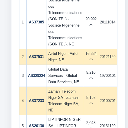
Societe Nigerienne
des
Telecommunications
(SONITEL) -
20,992
1
AS37385
20111014
Societe Nigerienne
个
des
Telecommunications
(SONITEL), NE
Airtel Niger - Airtel
16,384
2
AS37531
20121129
Niger, NE
个
Global Data
9,216
3
AS329224
Services - Global
19700101
个
Data Services, NE
Zamani Telecom
Niger SA - Zamani
8,192
4
AS37233
20100701
Telecom Niger SA,
个
NE
LIPTINFOR NIGER
2,048
5
AS26130
SA - LIPTINFOR
20131129