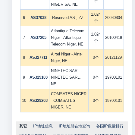
个
NIGER SA, NE
1,024
6
AS37038
-Reserved AS-, ZZ
20080804
个
Atlantique Telecom
1,024
7
AS37205
Niger - Atlantique
20100419
个
Telecom Niger, NE
Airtel Niger - Airtel
8
AS327711
0个
20121129
Niger, NE
NINETEC SARL -
9
AS329103
NINETEC SARL,
0个
19700101
NE
COMSATES NIGER
10
AS329203
- COMSATES
0个
19700101
NIGER, NE
其它
IP地址信息
IP地址所在地查询
各国IP数量排行