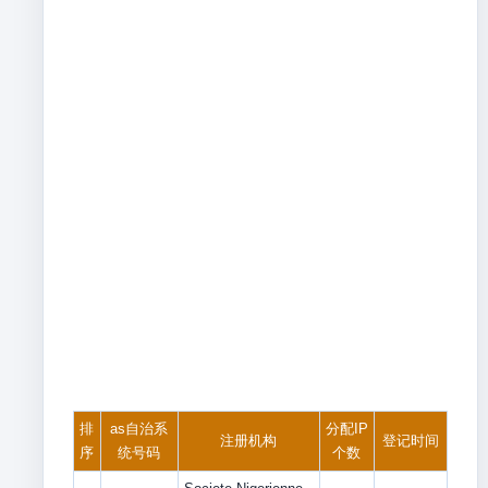
排
as自治系
分配IP
注册机构
登记时间
序
统号码
个数