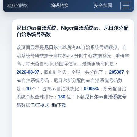
编码转换
安全加固
程默的博客
格式化与前端
网络工具
IP与域名
邮件工具
生活便民
更多工具
尼日尔as自治系统、Niger自治系统as、尼日尔分配
自治系统号码数
5.1支付宝大红包
该页面显示是
尼日尔
全球所有as自治系统号码数据。自
治系统号码数据来自世界asn分配中心数据系统，准确率
高，每天会自动 同步国际信息，最新更新时间是：
2026-08-07
，截止到当天，全球一共分配了：
205087
个
as自治系统号码，尼日尔所分配的as自治系统号码数
是：
10
个！ 占总as自治系统比：
0.005%
，所分配自治
系统总数全球排行：
180
位！下载
尼日尔as自治系统号
码
数据
TXT格式
file下载