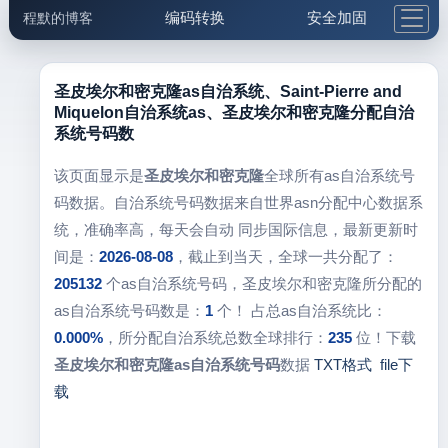
编码转换
安全加固
程默的博客
格式化与前端
网络工具
IP与域名
邮件工具
生活便民
更多工具
圣皮埃尔和密克隆as自治系统、Saint-Pierre and
Miquelon自治系统as、圣皮埃尔和密克隆分配自治
5.1支付宝大红包
系统号码数
该页面显示是
圣皮埃尔和密克隆
全球所有as自治系统号
码数据。自治系统号码数据来自世界asn分配中心数据系
统，准确率高，每天会自动 同步国际信息，最新更新时
间是：
2026-08-08
，截止到当天，全球一共分配了：
205132
个as自治系统号码，圣皮埃尔和密克隆所分配的
as自治系统号码数是：
1
个！ 占总as自治系统比：
0.000%
，所分配自治系统总数全球排行：
235
位！下载
圣皮埃尔和密克隆as自治系统号码
数据
TXT格式
file下
载