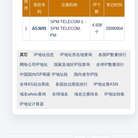
排
系统号
注册机构
IP个
登记时间
序
码
数
SPM-TELECOM-1 -
4,608
1
AS3695
SPM TELECOM,
20090904
个
PM
其它
IP地址信息
IP地址所在地查询
各国IP数量排行
网络公司IP地址
国家及地区IP段查询
全球IP数量排行
中国国内ISP商家 IP地址段
国内省市IP段
全球AS自治系统
各国自治系统排行
IP地址查ASN
域名whois查询
全球域名
域名注册排名
IP地址转换
IP地址计算器