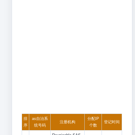
排
as自治系
分配IP
注册机构
登记时间
序
统号码
个数