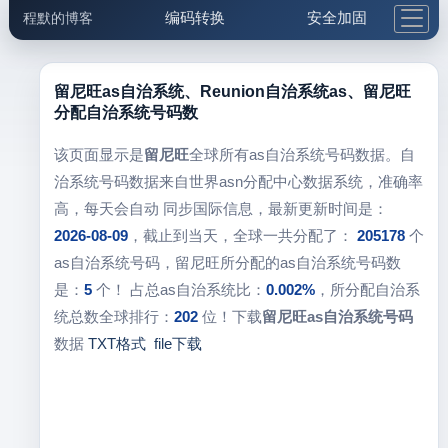
编码转换
安全加固
程默的博客
格式化与前端
网络工具
IP与域名
邮件工具
生活便民
更多工具
留尼旺as自治系统、Reunion自治系统as、留尼旺
分配自治系统号码数
5.1支付宝大红包
该页面显示是
留尼旺
全球所有as自治系统号码数据。自
治系统号码数据来自世界asn分配中心数据系统，准确率
高，每天会自动 同步国际信息，最新更新时间是：
2026-08-09
，截止到当天，全球一共分配了：
205178
个
as自治系统号码，留尼旺所分配的as自治系统号码数
是：
5
个！ 占总as自治系统比：
0.002%
，所分配自治系
统总数全球排行：
202
位！下载
留尼旺as自治系统号码
数据
TXT格式
file下载