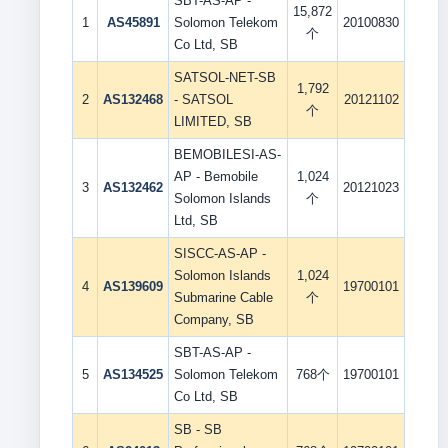
SBT-AS-AP -
15,872
1
AS45891
Solomon Telekom
20100830
个
Co Ltd, SB
SATSOL-NET-SB
1,792
2
AS132468
- SATSOL
20121102
个
LIMITED, SB
BEMOBILESI-AS-
AP - Bemobile
1,024
3
AS132462
20121023
Solomon Islands
个
Ltd, SB
SISCC-AS-AP -
Solomon Islands
1,024
4
AS139609
19700101
Submarine Cable
个
Company, SB
SBT-AS-AP -
5
AS134525
Solomon Telekom
768个
19700101
Co Ltd, SB
SB - SB