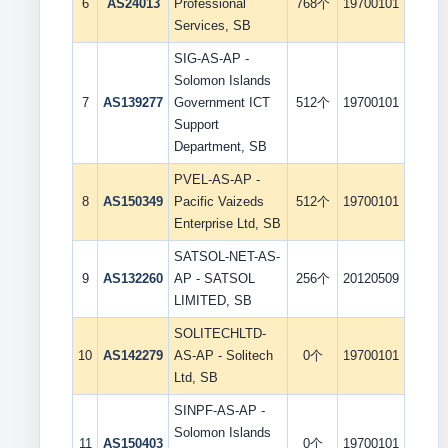
6
AS24013
Professional
768个
19700101
Services, SB
SIG-AS-AP -
Solomon Islands
7
AS139277
Government ICT
512个
19700101
Support
Department, SB
PVEL-AS-AP -
8
AS150349
Pacific Vaizeds
512个
19700101
Enterprise Ltd, SB
SATSOL-NET-AS-
9
AS132260
AP - SATSOL
256个
20120509
LIMITED, SB
SOLITECHLTD-
10
AS142279
AS-AP - Solitech
0个
19700101
Ltd, SB
SINPF-AS-AP -
Solomon Islands
11
AS150403
0个
19700101