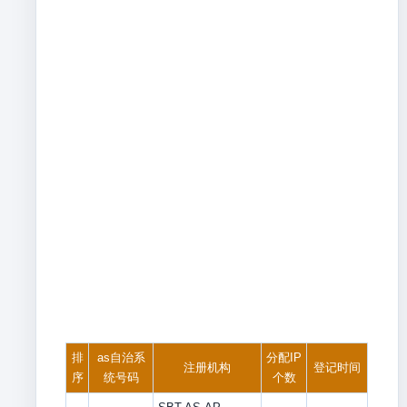
排
as自治系
分配IP
注册机构
登记时间
序
统号码
个数