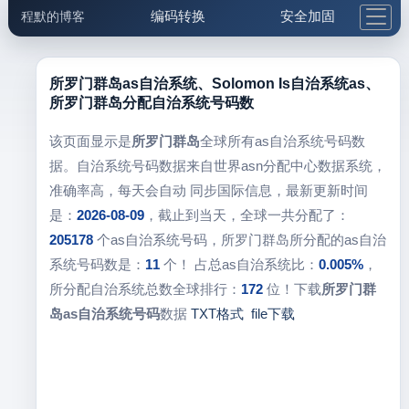
编码转换
安全加固
程默的博客
格式化与前端
网络工具
IP与域名
邮件工具
生活便民
更多工具
所罗门群岛as自治系统、Solomon Is自治系统as、
所罗门群岛分配自治系统号码数
5.1支付宝大红包
该页面显示是
所罗门群岛
全球所有as自治系统号码数
据。自治系统号码数据来自世界asn分配中心数据系统，
准确率高，每天会自动 同步国际信息，最新更新时间
是：
2026-08-09
，截止到当天，全球一共分配了：
205178
个as自治系统号码，所罗门群岛所分配的as自治
系统号码数是：
11
个！ 占总as自治系统比：
0.005%
，
所分配自治系统总数全球排行：
172
位！下载
所罗门群
岛as自治系统号码
数据
TXT格式
file下载