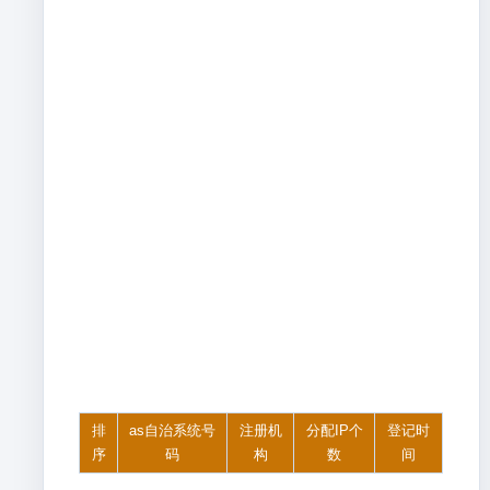
排
as自治系统号
注册机
分配IP个
登记时
序
码
构
数
间