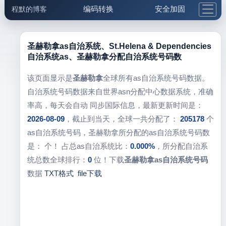
编码转换
安全加固
程默的博客
格式化与前端
网络工具
IP与域名
邮件工具
生活便民
更多工具
圣赫勒拿as自治系统、St.Helena & Dependencies
自治系统as、圣赫勒拿分配自治系统号码数
5.1支付宝大红包
该页面显示是
圣赫勒拿
全球所有as自治系统号码数据。
自治系统号码数据来自世界asn分配中心数据系统，准确
率高，每天会自动 同步国际信息，最新更新时间是：
2026-08-09
，截止到当天，全球一共分配了：
205178
个
as自治系统号码，圣赫勒拿所分配的as自治系统号码数
是：
个！ 占总as自治系统比：
0.000%
，所分配自治系
统总数全球排行：
0
位！下载
圣赫勒拿as自治系统号码
数据
TXT格式
file下载