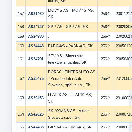
banky, SK
MOVYS-AS - MOVYS-AS,
157
AS21460
256个
2001121
SK
158
AS24727
SPP-AS - SPP-AS, SK
256个
2002030
159
AS24980
,
256个
2002061
160
AS34443
PABK-AS - PABK-AS, SK
256个
2005012
STV-AS - Slovenska
161
AS34791
256个
2005040
televizia a rozhlas, SK
PORSCHEINTERAUTO-AS
162
AS35476
- Porsche Inter Auto
256个
2012050
Slovakia, spol. s r.o., SK
LLARIK-AS - LLARIK-AS,
163
AS39456
256个
2010062
SK
SK-AXIANS-AS - Axians
164
AS42826
256个
2008071
Slovakia s.r.o., SK
165
AS47483
GIRO-AS - GIRO-AS, SK
256个
2008062