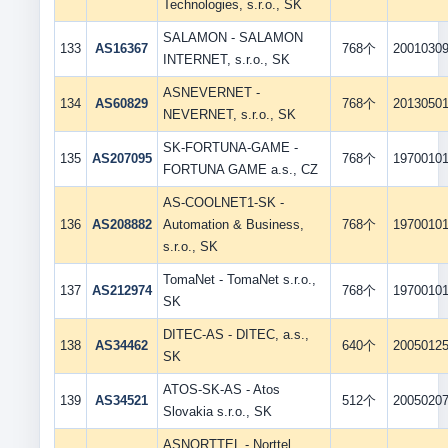
Technologies, s.r.o., SK
SALAMON - SALAMON
133
AS16367
768个
2001030
INTERNET, s.r.o., SK
ASNEVERNET -
134
AS60829
768个
2013050
NEVERNET, s.r.o., SK
SK-FORTUNA-GAME -
135
AS207095
768个
1970010
FORTUNA GAME a.s., CZ
AS-COOLNET1-SK -
136
AS208882
Automation & Business,
768个
1970010
s.r.o., SK
TomaNet - TomaNet s.r.o.,
137
AS212974
768个
1970010
SK
DITEC-AS - DITEC, a.s.,
138
AS34462
640个
2005012
SK
ATOS-SK-AS - Atos
139
AS34521
512个
2005020
Slovakia s.r.o., SK
ASNORTTEL - Norttel