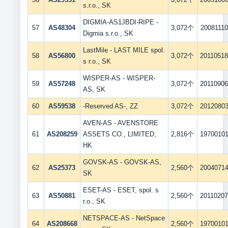
s.r.o., SK
DIGMIA-AS1JBDI-RIPE -
57
AS48304
3,072个
20081110
Digmia s.r.o., SK
LastMile - LAST MILE spol.
58
AS56800
3,072个
2011051
s r.o., SK
WISPER-AS - WISPER-
59
AS57248
3,072个
2011090
AS, SK
60
AS59538
-Reserved AS-, ZZ
3,072个
2012080
AVEN-AS - AVENSTORE
61
AS208259
ASSETS CO., LIMITED,
2,816个
1970010
HK
GOVSK-AS - GOVSK-AS,
62
AS25373
2,560个
2004071
SK
ESET-AS - ESET, spol. s
63
AS50881
2,560个
2011020
r.o., SK
NETSPACE-AS - NetSpace
64
AS208668
2,560个
1970010