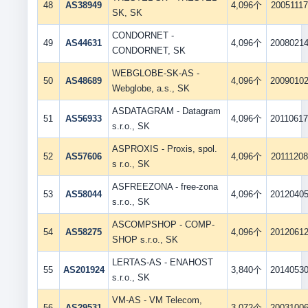
48
AS38949
4,096个
20051117
SK, SK
CONDORNET -
49
AS44631
4,096个
2008021
CONDORNET, SK
WEBGLOBE-SK-AS -
50
AS48689
4,096个
2009010
Webglobe, a.s., SK
ASDATAGRAM - Datagram
51
AS56933
4,096个
2011061
s.r.o., SK
ASPROXIS - Proxis, spol.
52
AS57606
4,096个
20111208
s r.o., SK
ASFREEZONA - free-zona
53
AS58044
4,096个
2012040
s.r.o., SK
ASCOMPSHOP - COMP-
54
AS58275
4,096个
2012061
SHOP s.r.o., SK
LERTAS-AS - ENAHOST
55
AS201924
3,840个
2014053
s.r.o., SK
VM-AS - VM Telecom,
56
AS29531
3,072个
2003100