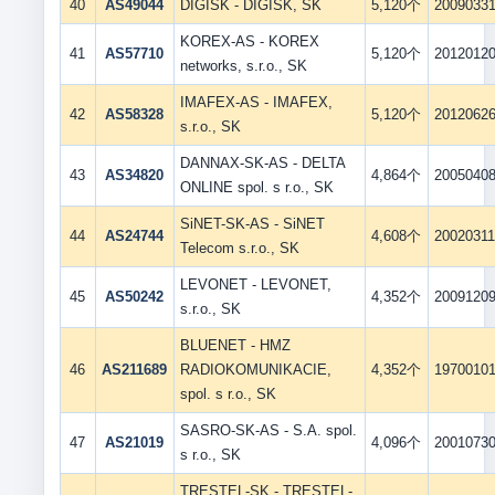
40
AS49044
DIGISK - DIGISK, SK
5,120个
2009033
KOREX-AS - KOREX
41
AS57710
5,120个
2012012
networks, s.r.o., SK
IMAFEX-AS - IMAFEX,
42
AS58328
5,120个
2012062
s.r.o., SK
DANNAX-SK-AS - DELTA
43
AS34820
4,864个
2005040
ONLINE spol. s r.o., SK
SiNET-SK-AS - SiNET
44
AS24744
4,608个
2002031
Telecom s.r.o., SK
LEVONET - LEVONET,
45
AS50242
4,352个
2009120
s.r.o., SK
BLUENET - HMZ
46
AS211689
RADIOKOMUNIKACIE,
4,352个
1970010
spol. s r.o., SK
SASRO-SK-AS - S.A. spol.
47
AS21019
4,096个
2001073
s r.o., SK
TRESTEL-SK - TRESTEL-