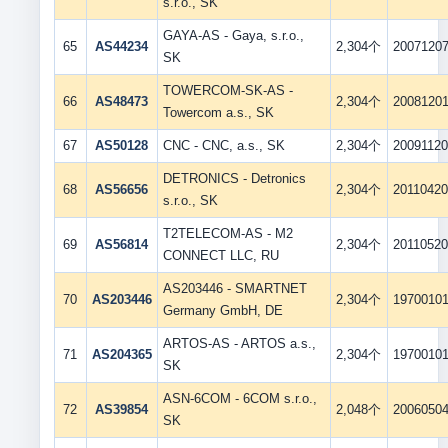
s.r.o., SK
GAYA-AS - Gaya, s.r.o.,
65
AS44234
2,304个
2007120
SK
TOWERCOM-SK-AS -
66
AS48473
2,304个
2008120
Towercom a.s., SK
67
AS50128
CNC - CNC, a.s., SK
2,304个
2009112
DETRONICS - Detronics
68
AS56656
2,304个
2011042
s.r.o., SK
T2TELECOM-AS - M2
69
AS56814
2,304个
2011052
CONNECT LLC, RU
AS203446 - SMARTNET
70
AS203446
2,304个
1970010
Germany GmbH, DE
ARTOS-AS - ARTOS a.s.,
71
AS204365
2,304个
1970010
SK
ASN-6COM - 6COM s.r.o.,
72
AS39854
2,048个
2006050
SK