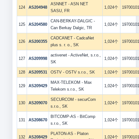
ASNNET - ASN NET
124
AS204948
1,024个
1970010
SASU, FR
CAN-BERKAY-DALGIC -
125
AS204580
1,024个
1970010
Can Berkay Dalgic, TR
CADCANET - CadcaNet
126
AS200355
1,024个
1970010
plus s. r. o., SK
activenet - ActiveNet, s.r.o.,
127
AS209998
1,024个
1970010
SK
128
AS209531
OSTV - OSTV s.r.o., SK
1,024个
1970010
MAX-TELEKOM - Max
129
AS209429
1,024个
1970010
Telekom s.r.o., SK
SECURCOM - securCom
130
AS209070
1,024个
1970010
s.r.o., SK
BITCOMP-AS - BitComp
131
AS208670
1,024个
1970010
s.r.o., SK
PLATON-AS - Platon
132
AS208429
1,024个
1970010