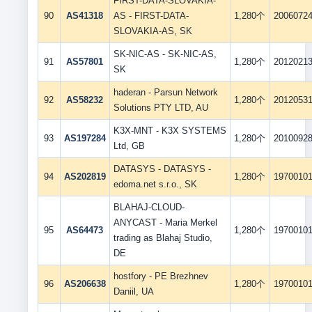
FIRST-DATA-SLOVAKIA-
90
AS41318
AS - FIRST-DATA-
1,280个
2006072
SLOVAKIA-AS, SK
SK-NIC-AS - SK-NIC-AS,
91
AS57801
1,280个
2012021
SK
haderan - Parsun Network
92
AS58232
1,280个
2012053
Solutions PTY LTD, AU
K3X-MNT - K3X SYSTEMS
93
AS197284
1,280个
2010092
Ltd, GB
DATASYS - DATASYS -
94
AS202819
1,280个
1970010
edoma.net s.r.o., SK
BLAHAJ-CLOUD-
ANYCAST - Maria Merkel
95
AS64473
1,280个
1970010
trading as Blahaj Studio,
DE
hostfory - PE Brezhnev
96
AS206638
1,280个
1970010
Daniil, UA