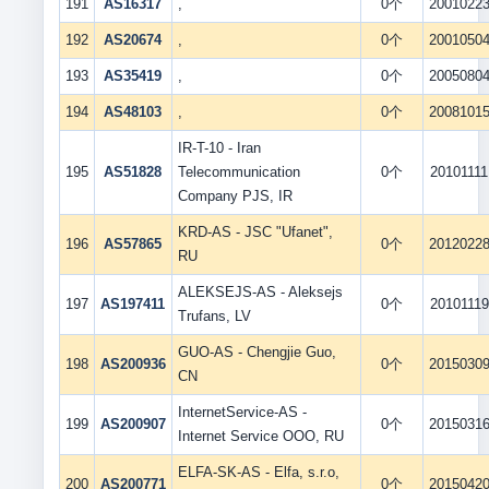
191
AS16317
,
0个
2001022
192
AS20674
,
0个
2001050
193
AS35419
,
0个
2005080
194
AS48103
,
0个
2008101
IR-T-10 - Iran
195
AS51828
Telecommunication
0个
20101111
Company PJS, IR
KRD-AS - JSC "Ufanet",
196
AS57865
0个
2012022
RU
ALEKSEJS-AS - Aleksejs
197
AS197411
0个
20101119
Trufans, LV
GUO-AS - Chengjie Guo,
198
AS200936
0个
2015030
CN
InternetService-AS -
199
AS200907
0个
2015031
Internet Service OOO, RU
ELFA-SK-AS - Elfa, s.r.o,
200
AS200771
0个
2015042