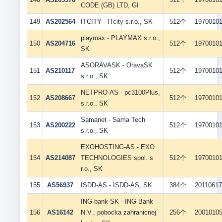
CODE (GB) LTD, GI
149
AS202564
ITCITY - ITcity s.r.o., SK
512个
1970010
playmax - PLAYMAX s.r.o.,
150
AS204716
512个
1970010
SK
ASORAVASK - OravaSK
151
AS210117
512个
1970010
s.r.o., SK
NETPRO-AS - pc3100Plus,
152
AS208667
512个
1970010
s.r.o., SK
Samanet - Sama Tech
153
AS200222
512个
1970010
s.r.o., SK
EXOHOSTING-AS - EXO
154
AS214087
TECHNOLOGIES spol. s
512个
1970010
r.o., SK
155
AS56937
ISDD-AS - ISDD-AS, SK
384个
2011061
ING-bank-SK - ING Bank
156
AS16142
N.V., pobocka zahranicnej
256个
2001010