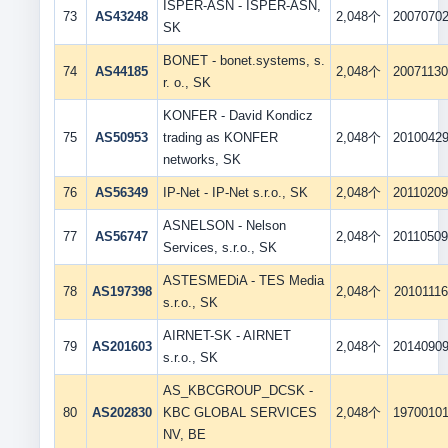
ISPER-ASN - ISPER-ASN,
73
AS43248
2,048个
2007070
SK
BONET - bonet.systems, s.
74
AS44185
2,048个
2007113
r. o., SK
KONFER - David Kondicz
75
AS50953
trading as KONFER
2,048个
2010042
networks, SK
76
AS56349
IP-Net - IP-Net s.r.o., SK
2,048个
2011020
ASNELSON - Nelson
77
AS56747
2,048个
2011050
Services, s.r.o., SK
ASTESMEDiA - TES Media
78
AS197398
2,048个
20101116
s.r.o., SK
AIRNET-SK - AIRNET
79
AS201603
2,048个
2014090
s.r.o., SK
AS_KBCGROUP_DCSK -
80
AS202830
KBC GLOBAL SERVICES
2,048个
1970010
NV, BE