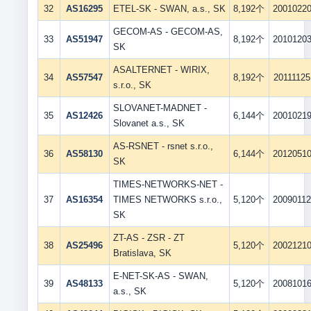
32
AS16295
ETEL-SK - SWAN, a.s., SK
8,192个
2001022
GECOM-AS - GECOM-AS,
33
AS51947
8,192个
2010120
SK
ASALTERNET - WIRIX,
34
AS57547
8,192个
20111125
s.r.o., SK
SLOVANET-MADNET -
35
AS12426
6,144个
2001021
Slovanet a.s., SK
AS-RSNET - rsnet s.r.o.,
36
AS58130
6,144个
2012051
SK
TIMES-NETWORKS-NET -
37
AS16354
TIMES NETWORKS s.r.o.,
5,120个
2009011
SK
ZT-AS - ZSR - ZT
38
AS25496
5,120个
2002121
Bratislava, SK
E-NET-SK-AS - SWAN,
39
AS48133
5,120个
2008101
a.s., SK