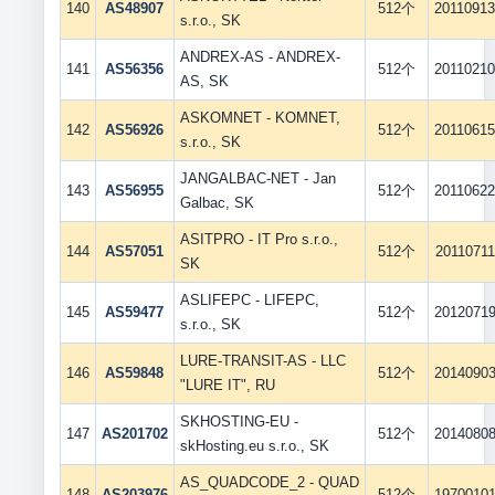
140
AS48907
512个
2011091
s.r.o., SK
ANDREX-AS - ANDREX-
141
AS56356
512个
2011021
AS, SK
ASKOMNET - KOMNET,
142
AS56926
512个
2011061
s.r.o., SK
JANGALBAC-NET - Jan
143
AS56955
512个
2011062
Galbac, SK
ASITPRO - IT Pro s.r.o.,
144
AS57051
512个
20110711
SK
ASLIFEPC - LIFEPC,
145
AS59477
512个
2012071
s.r.o., SK
LURE-TRANSIT-AS - LLC
146
AS59848
512个
2014090
"LURE IT", RU
SKHOSTING-EU -
147
AS201702
512个
2014080
skHosting.eu s.r.o., SK
AS_QUADCODE_2 - QUAD
148
AS203976
512个
1970010