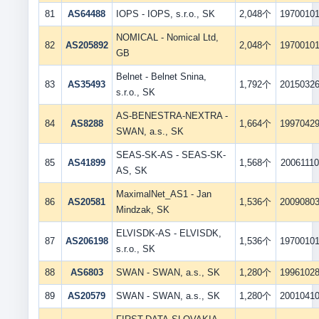
81
AS64488
IOPS - IOPS, s.r.o., SK
2,048个
1970010
NOMICAL - Nomical Ltd,
82
AS205892
2,048个
1970010
GB
Belnet - Belnet Snina,
83
AS35493
1,792个
2015032
s.r.o., SK
AS-BENESTRA-NEXTRA -
84
AS8288
1,664个
1997042
SWAN, a.s., SK
SEAS-SK-AS - SEAS-SK-
85
AS41899
1,568个
20061110
AS, SK
MaximalNet_AS1 - Jan
86
AS20581
1,536个
2009080
Mindzak, SK
ELVISDK-AS - ELVISDK,
87
AS206198
1,536个
1970010
s.r.o., SK
88
AS6803
SWAN - SWAN, a.s., SK
1,280个
1996102
89
AS20579
SWAN - SWAN, a.s., SK
1,280个
2001041