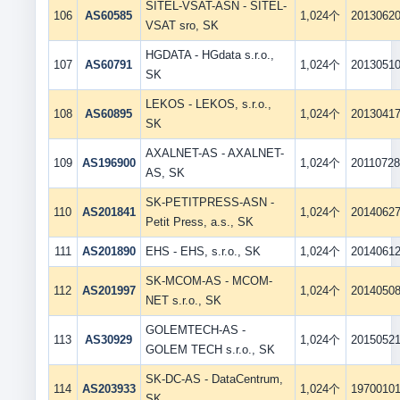
SITEL-VSAT-ASN - SITEL-
106
AS60585
1,024个
2013062
VSAT sro, SK
HGDATA - HGdata s.r.o.,
107
AS60791
1,024个
2013051
SK
LEKOS - LEKOS, s.r.o.,
108
AS60895
1,024个
2013041
SK
AXALNET-AS - AXALNET-
109
AS196900
1,024个
2011072
AS, SK
SK-PETITPRESS-ASN -
110
AS201841
1,024个
2014062
Petit Press, a.s., SK
111
AS201890
EHS - EHS, s.r.o., SK
1,024个
2014061
SK-MCOM-AS - MCOM-
112
AS201997
1,024个
2014050
NET s.r.o., SK
GOLEMTECH-AS -
113
AS30929
1,024个
2015052
GOLEM TECH s.r.o., SK
SK-DC-AS - DataCentrum,
114
AS203933
1,024个
1970010
SK