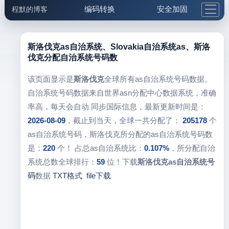
编码转换
安全加固
程默的博客
格式化与前端
网络工具
IP与域名
邮件工具
生活便民
更多工具
斯洛伐克as自治系统、Slovakia自治系统as、斯洛
伐克分配自治系统号码数
5.1支付宝大红包
该页面显示是
斯洛伐克
全球所有as自治系统号码数据。
自治系统号码数据来自世界asn分配中心数据系统，准确
率高，每天会自动 同步国际信息，最新更新时间是：
2026-08-09
，截止到当天，全球一共分配了：
205178
个
as自治系统号码，斯洛伐克所分配的as自治系统号码数
是：
220
个！ 占总as自治系统比：
0.107%
，所分配自治
系统总数全球排行：
59
位！下载
斯洛伐克as自治系统号
码
数据
TXT格式
file下载