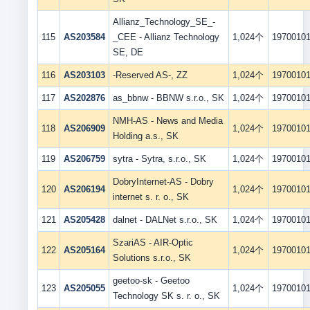
Allianz_Technology_SE_-
115
AS203584
_CEE - Allianz Technology
1,024个
1970010
SE, DE
116
AS203103
-Reserved AS-, ZZ
1,024个
1970010
117
AS202876
as_bbnw - BBNW s.r.o., SK
1,024个
1970010
NMH-AS - News and Media
118
AS206909
1,024个
1970010
Holding a.s., SK
119
AS206759
sytra - Sytra, s.r.o., SK
1,024个
1970010
DobryInternet-AS - Dobry
120
AS206194
1,024个
1970010
internet s. r. o., SK
121
AS205428
dalnet - DALNet s.r.o., SK
1,024个
1970010
SzariAS - AIR-Optic
122
AS205164
1,024个
1970010
Solutions s.r.o., SK
geetoo-sk - Geetoo
123
AS205055
1,024个
1970010
Technology SK s. r. o., SK