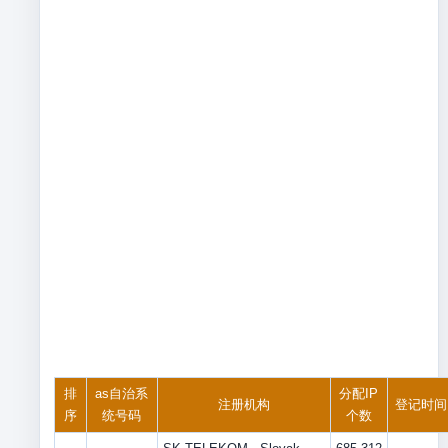
排
as自治系
分配IP
注册机构
登记时间
序
统号码
个数