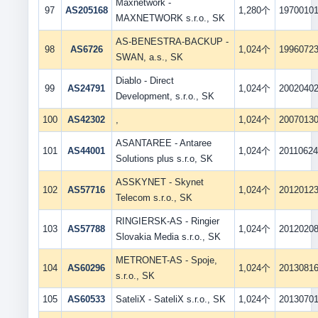
Maxnetwork -
97
AS205168
1,280个
1970010
MAXNETWORK s.r.o., SK
AS-BENESTRA-BACKUP -
98
AS6726
1,024个
1996072
SWAN, a.s., SK
Diablo - Direct
99
AS24791
1,024个
2002040
Development, s.r.o., SK
100
AS42302
,
1,024个
2007013
ASANTAREE - Antaree
101
AS44001
1,024个
2011062
Solutions plus s.r.o, SK
ASSKYNET - Skynet
102
AS57716
1,024个
2012012
Telecom s.r.o., SK
RINGIERSK-AS - Ringier
103
AS57788
1,024个
2012020
Slovakia Media s.r.o., SK
METRONET-AS - Spoje,
104
AS60296
1,024个
2013081
s.r.o., SK
105
AS60533
SateliX - SateliX s.r.o., SK
1,024个
2013070