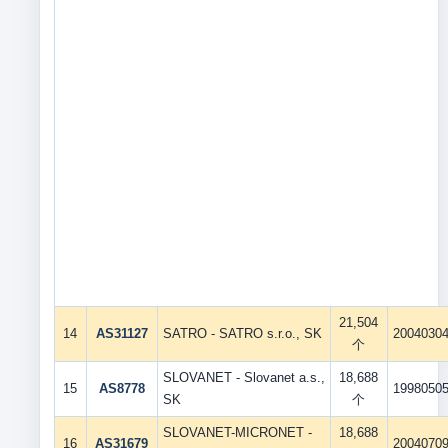
21,504
14
AS31127
SATRO - SATRO s.r.o., SK
2004030
个
SLOVANET - Slovanet a.s.,
18,688
15
AS8778
1998050
SK
个
SLOVANET-MICRONET -
18,688
16
AS31679
2004070