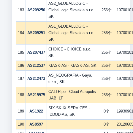
AS2_GLOBALLOGIC -
183
AS209250
GlobalLogic Slovakia s.r.o.,
256个
1970010
SK
AS1_GLOBALLOGIC -
184
AS209251
GlobalLogic Slovakia s.r.o.,
256个
1970010
SK
CHOICE - CHOICE s.r.o.,
185
AS207437
256个
1970010
SK
186
AS212537
KIASK-AS - KIASK-AS, SK
256个
1970010
AS_NEOGRAFIA - Gaya,
187
AS212473
256个
1970010
s.r.o., SK
CALTRipe - Cloud Acropolis
188
AS215975
256个
1970010
UAB, LT
SIX-SK-IX-SERVICES -
189
AS1922
0个
1993090
IDDQD-AS, SK
190
AS8597
,
0个
2012060