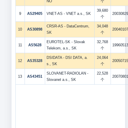
NO
个
39,680
9
AS29405
VNET-AS - VNET a.s., SK
2003082
个
CRSR-AS - DataCentrum,
34,048
10
AS30898
2004010
SK
个
EUROTEL-SK - Slovak
32,768
11
AS5628
1996051
Telekom, a.s., SK
个
DSIDATA - DSI DATA, a.
24,064
12
AS35328
2005071
s., SK
个
SLOVANET-RADIOLAN -
22,528
13
AS43451
2007080
Slovanet a.s., SK
个