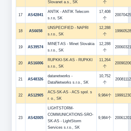
Slovanet a.s., SK
个
ANTIK - ANTIK Telecom
17,408
17
AS42841
2007042
s.r.o, SK
个
UNSPECIFIED - NAPRI
12,288
18
AS6658
1996052
s.r.o., SK
个
MINET-AS - Minet Slovakia
12,288
19
AS39574
2006032
s.r.o., SK
个
RUPKKI-SK-AS - RUPKKI
11,264
20
AS16006
2009020
s.r.o., SK
个
datanetworks -
10,752
21
AS48326
20081112
DataNetworks s.r.o., SK
个
ACS-SK-AS - ACS spol. s
22
AS12905
9,984个
1999123
r. o., SK
LIGHTSTORM-
COMMUNICATIONS-SRO-
23
AS42005
9,984个
2006120
SK-AS - LightStorm
Services s.r.o., SK