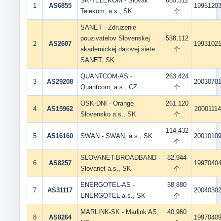
SK-TELEKOM - Slovak
685,312
1
AS6855
1996120
Telekom, a.s., SK
个
SANET - Zdruzenie
pouzivatelov Slovenskej
538,112
2
AS2607
1993102
akademickej datovej siete
个
SANET, SK
QUANTCOM-AS -
263,424
3
AS29208
2003070
Quantcom, a.s., CZ
个
OSK-DNI - Orange
261,120
4
AS15962
20001114
Slovensko a.s., SK
个
114,432
5
AS16160
SWAN - SWAN, a.s., SK
2001010
个
SLOVANET-BROADBAND -
82,944
6
AS8257
1997040
Slovanet a.s., SK
个
ENERGOTEL-AS -
58,880
7
AS31117
2004030
ENERGOTEL a.s., SK
个
MARLINK-SK - Marlink AS,
40,960
8
AS8264
1997040