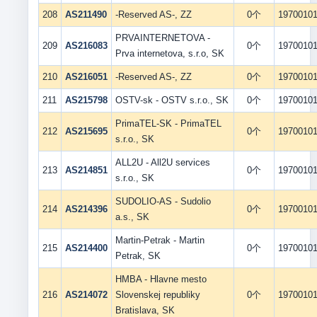
208
AS211490
-Reserved AS-, ZZ
0个
1970010
PRVAINTERNETOVA -
209
AS216083
0个
1970010
Prva internetova, s.r.o, SK
210
AS216051
-Reserved AS-, ZZ
0个
1970010
211
AS215798
OSTV-sk - OSTV s.r.o., SK
0个
1970010
PrimaTEL-SK - PrimaTEL
212
AS215695
0个
1970010
s.r.o., SK
ALL2U - All2U services
213
AS214851
0个
1970010
s.r.o., SK
SUDOLIO-AS - Sudolio
214
AS214396
0个
1970010
a.s., SK
Martin-Petrak - Martin
215
AS214400
0个
1970010
Petrak, SK
HMBA - Hlavne mesto
216
AS214072
Slovenskej republiky
0个
1970010
Bratislava, SK