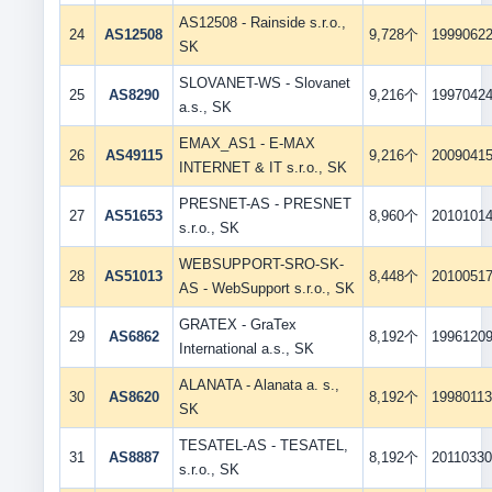
AS12508 - Rainside s.r.o.,
24
AS12508
9,728个
1999062
SK
SLOVANET-WS - Slovanet
25
AS8290
9,216个
1997042
a.s., SK
EMAX_AS1 - E-MAX
26
AS49115
9,216个
2009041
INTERNET & IT s.r.o., SK
PRESNET-AS - PRESNET
27
AS51653
8,960个
2010101
s.r.o., SK
WEBSUPPORT-SRO-SK-
28
AS51013
8,448个
2010051
AS - WebSupport s.r.o., SK
GRATEX - GraTex
29
AS6862
8,192个
1996120
International a.s., SK
ALANATA - Alanata a. s.,
30
AS8620
8,192个
1998011
SK
TESATEL-AS - TESATEL,
31
AS8887
8,192个
2011033
s.r.o., SK