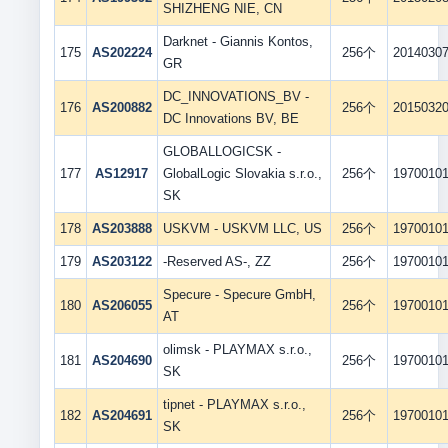
SHIZHENG NIE, CN
Darknet - Giannis Kontos,
175
AS202224
256个
2014030
GR
DC_INNOVATIONS_BV -
176
AS200882
256个
2015032
DC Innovations BV, BE
GLOBALLOGICSK -
177
AS12917
GlobalLogic Slovakia s.r.o.,
256个
1970010
SK
178
AS203888
USKVM - USKVM LLC, US
256个
1970010
179
AS203122
-Reserved AS-, ZZ
256个
1970010
Specure - Specure GmbH,
180
AS206055
256个
1970010
AT
olimsk - PLAYMAX s.r.o.,
181
AS204690
256个
1970010
SK
tipnet - PLAYMAX s.r.o.,
182
AS204691
256个
1970010
SK