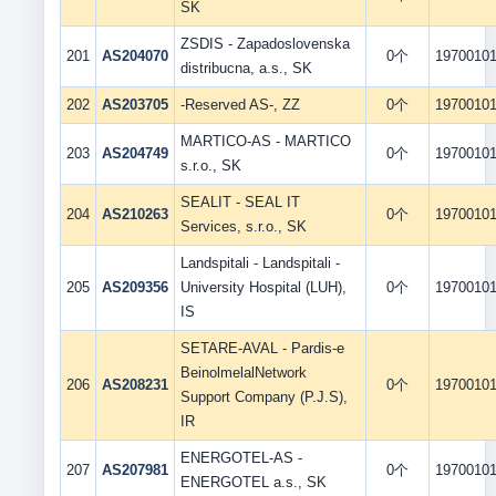
SK
ZSDIS - Zapadoslovenska
201
AS204070
0个
1970010
distribucna, a.s., SK
202
AS203705
-Reserved AS-, ZZ
0个
1970010
MARTICO-AS - MARTICO
203
AS204749
0个
1970010
s.r.o., SK
SEALIT - SEAL IT
204
AS210263
0个
1970010
Services, s.r.o., SK
Landspitali - Landspitali -
205
AS209356
University Hospital (LUH),
0个
1970010
IS
SETARE-AVAL - Pardis-e
BeinolmelalNetwork
206
AS208231
0个
1970010
Support Company (P.J.S),
IR
ENERGOTEL-AS -
207
AS207981
0个
1970010
ENERGOTEL a.s., SK