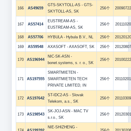
GTS-SKYTOLL-AS - GTS-
166
AS49659
256个
2009072
SKYTOLL-AS, SK
EUSTREAM-AS -
167
AS57414
256个
20111020
EUSTREAM-AS, SK
168
AS57706
HYBULA - Hybula B.V., NL
256个
2012012
169
AS59548
AXASOFT - AXASOFT, SK
256个
2012080
NIC-SK-ASN -
170
AS196944
256个
2010022
bonet.systems, s. r. o., SK
SMARTMIETEN -
171
AS197555
SMARTMIETEN TECH
256个
2011020
PRIVATE LIMITED, IN
ST-IDC2-AS - Slovak
172
AS197642
256个
2011030
Telekom, a.s., SK
SK-JOJ-ASN - MAC TV
173
AS198543
256个
2012030
s.r.o., SK
NIE-SHIZHENG -
174
AS199392
256个
2013020