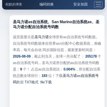
编码转换
安全加固
程默的博客
格式化与前端
网络工具
IP与域名
邮件工具
生活便民
更多工具
圣马力诺as自治系统、San Marino自治系统as、圣
马力诺分配自治系统号码数
5.1支付宝大红包
该页面显示是
圣马力诺
全球所有as自治系统号码数据。
自治系统号码数据来自世界asn分配中心数据系统，准确
率高，每天会自动 同步国际信息，最新更新时间是：
2026-08-09
，截止到当天，全球一共分配了：
205178
个
as自治系统号码，圣马力诺所分配的as自治系统号码数
是：
9
个！ 占总as自治系统比：
0.004%
，所分配自治系
统总数全球排行：
183
位！下载
圣马力诺as自治系统号
码
数据
TXT格式
file下载