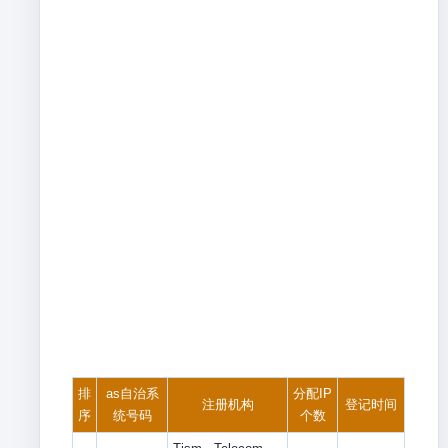
排
as自治系
分配IP
注册机构
登记时间
序
统号码
个数