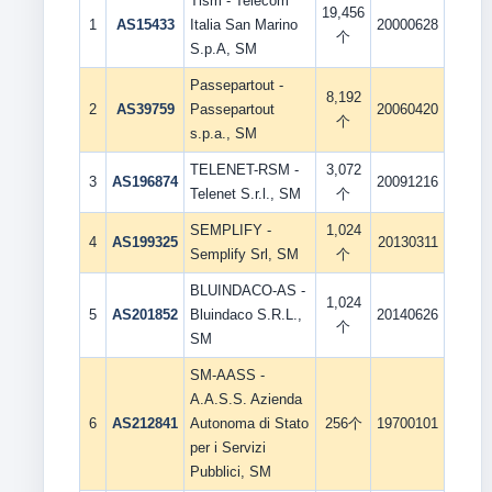
Tism - Telecom
19,456
1
AS15433
Italia San Marino
20000628
个
S.p.A, SM
Passepartout -
8,192
2
AS39759
Passepartout
20060420
个
s.p.a., SM
TELENET-RSM -
3,072
3
AS196874
20091216
Telenet S.r.l., SM
个
SEMPLIFY -
1,024
4
AS199325
20130311
Semplify Srl, SM
个
BLUINDACO-AS -
1,024
5
AS201852
Bluindaco S.R.L.,
20140626
个
SM
SM-AASS -
A.A.S.S. Azienda
6
AS212841
Autonoma di Stato
256个
19700101
per i Servizi
Pubblici, SM