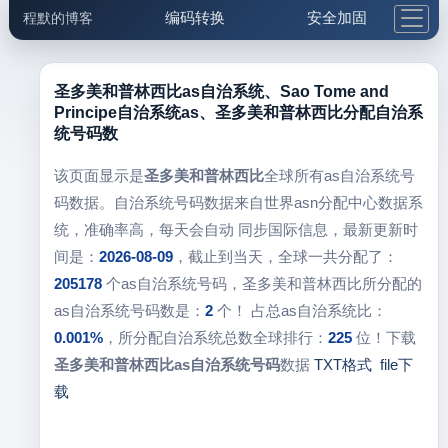
编码转换
安全加固
程默的博客
格式化与前端
网络工具
IP与域名
邮件工具
生活便民
更多工具
圣多美和普林西比as自治系统、Sao Tome and
Principe自治系统as、圣多美和普林西比分配自治系
5.1支付宝大红包
统号码数
该页面显示是
圣多美和普林西比
全球所有as自治系统号
码数据。自治系统号码数据来自世界asn分配中心数据系
统，准确率高，每天会自动 同步国际信息，最新更新时
间是：
2026-08-09
，截止到当天，全球一共分配了：
205178
个as自治系统号码，圣多美和普林西比所分配的
as自治系统号码数是：
2
个！ 占总as自治系统比：
0.001%
，所分配自治系统总数全球排行：
225
位！下载
圣多美和普林西比as自治系统号码
数据
TXT格式
file下
载