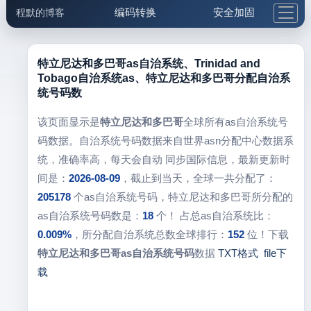
编码转换
安全加固
程默的博客
格式化与前端
网络工具
IP与域名
邮件工具
生活便民
更多工具
特立尼达和多巴哥as自治系统、Trinidad and
Tobago自治系统as、特立尼达和多巴哥分配自治系
5.1支付宝大红包
统号码数
该页面显示是
特立尼达和多巴哥
全球所有as自治系统号
码数据。自治系统号码数据来自世界asn分配中心数据系
统，准确率高，每天会自动 同步国际信息，最新更新时
间是：
2026-08-09
，截止到当天，全球一共分配了：
205178
个as自治系统号码，特立尼达和多巴哥所分配的
as自治系统号码数是：
18
个！ 占总as自治系统比：
0.009%
，所分配自治系统总数全球排行：
152
位！下载
特立尼达和多巴哥as自治系统号码
数据
TXT格式
file下
载