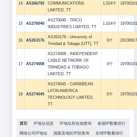
14
AS266792
COMMUNICATIONS
1,024个
1970010
LIMITED, TT
AS270040 - TRICO
15
AS270040
1,024个
1970010
INDUSTRIES LIMITED, TT
AS263176 - University of
16
AS263176
0个
2013091
Trinidad & Tobago (UTT), TT
AS274008 - INDEPENDENT
CABLE NETWORK OF
17
AS274008
0个
1970010
TRINIDAD & TOBAGO
LIMITED, TT
AS274045 - CARIBBEAN
LATIN AMERICA
18
AS274045
0个
1970010
TECHNOLOGY LIMITED,
TT
其它
IP地址信息
IP地址所在地查询
各国IP数量排行
网络公司IP地址
国家及地区IP段查询
全球IP数量排行