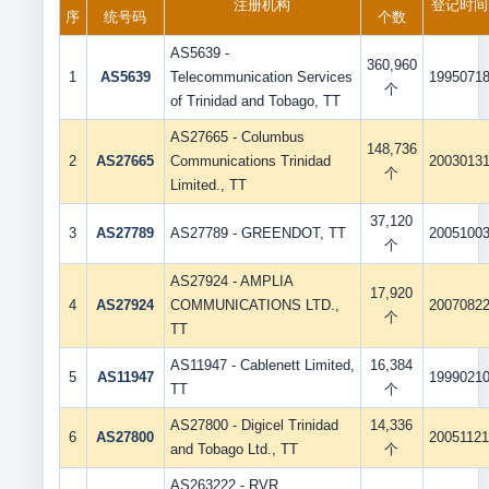
注册机构
登记时间
序
统号码
个数
AS5639 -
360,960
1
AS5639
Telecommunication Services
1995071
个
of Trinidad and Tobago, TT
AS27665 - Columbus
148,736
2
AS27665
Communications Trinidad
2003013
个
Limited., TT
37,120
3
AS27789
AS27789 - GREENDOT, TT
2005100
个
AS27924 - AMPLIA
17,920
4
AS27924
COMMUNICATIONS LTD.,
2007082
个
TT
AS11947 - Cablenett Limited,
16,384
5
AS11947
1999021
TT
个
AS27800 - Digicel Trinidad
14,336
6
AS27800
2005112
and Tobago Ltd., TT
个
AS263222 - RVR