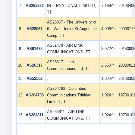
7
AS263222
INTERNATIONAL LIMITED,
7,168个
2014040
TT
AS28067 - The University of
8
AS28067
the West IndiesSt Augustine
4,096个
2009071
Camp, TT
AS61478 - AIR LINK
9
AS61478
3,072个
2014080
COMMUNICATIONS, TT
AS26317 - Lisa
10
AS26317
2,560个
2002082
Communications Ltd, TT
11
AS52502
,
1,024个
2014030
AS264793 - Columbus
12
AS264793
Communications Trinidad
1,024个
1970010
Limited., TT
AS264811 - AIR LINK
13
AS264811
1,024个
1970010
COMMUNICATIONS, TT