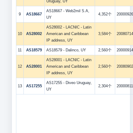
Uruguay, UY
AS18667 - Web2mil S.A,
9
AS18667
4,352个
2000092
UY
AS28002 - LACNIC - Latin
10
AS28002
American and Caribbean
3,584个
2008071
IP address, UY
11
AS18579
AS18579 - Dalinco, UY
2,560个
2000091
AS28001 - LACNIC - Latin
12
AS28001
American and Caribbean
2,560个
2008090
IP address, UY
AS17255 - Diveo Uruguay,
13
AS17255
2,304个
2000081
UY