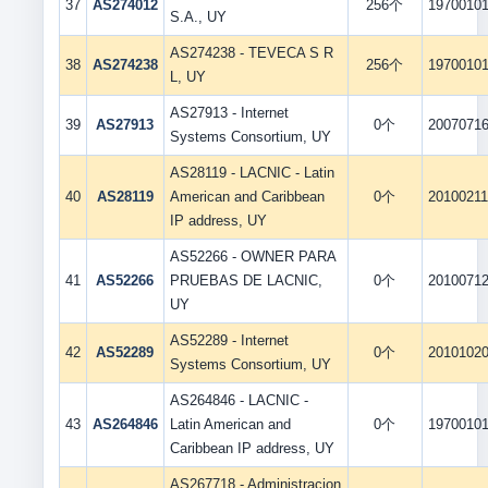
37
AS274012
256个
1970010
S.A., UY
AS274238 - TEVECA S R
38
AS274238
256个
1970010
L, UY
AS27913 - Internet
39
AS27913
0个
2007071
Systems Consortium, UY
AS28119 - LACNIC - Latin
40
AS28119
American and Caribbean
0个
2010021
IP address, UY
AS52266 - OWNER PARA
41
AS52266
PRUEBAS DE LACNIC,
0个
2010071
UY
AS52289 - Internet
42
AS52289
0个
2010102
Systems Consortium, UY
AS264846 - LACNIC -
43
AS264846
Latin American and
0个
1970010
Caribbean IP address, UY
AS267718 - Administracion