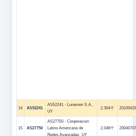
AS52241 - Lunamen S.A.,
14
AS52241
2,304个
2010042
UY
AS27750 - Cooperacion
15
AS27750
Latino Americana de
2,048个
2004070
Redes Avanzadas, UY