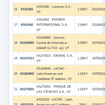
AS52366 - Lunamen S.A.,
16
AS52366
2,048个
2012031
UY
AS61442 - PASWER
17
AS61442
INTERNATIONAL S.A.,
2,048个
2014041
UY
AS264665 - Servicio
18
AS264665
Central de Informatica -
2,048个
1970010
UdelaR (ccTLD .uy), UY
AS274313 - ENORAL S.A,
19
AS274313
1,280个
1970010
UY
AS264845 - LACNIC -
20
AS264845
Latin American and
1,024个
1970010
Caribbean IP address, UY
AS274201 - PARQUE DE
21
AS274201
1,024个
1970010
LAS CIENCIAS S.A., UY
AS52224 - LACNIC - Latin
22
AS52224
American and Caribbean
768个
2010021