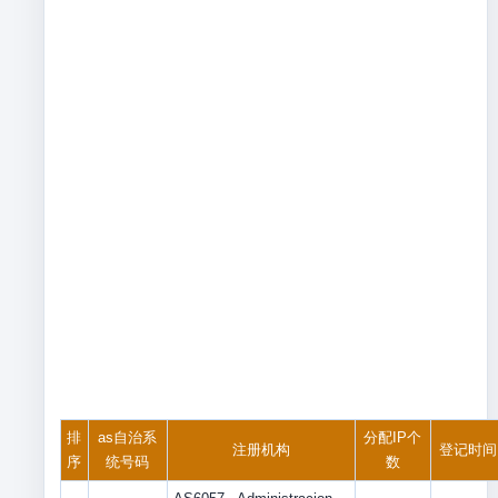
排
as自治系
分配IP个
注册机构
登记时间
序
统号码
数