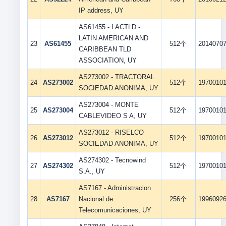
IP address, UY
AS61455 - LACTLD -
LATIN AMERICAN AND
23
AS61455
512个
2014070
CARIBBEAN TLD
ASSOCIATION, UY
AS273002 - TRACTORAL
24
AS273002
512个
1970010
SOCIEDAD ANONIMA, UY
AS273004 - MONTE
25
AS273004
512个
1970010
CABLEVIDEO S A, UY
AS273012 - RISELCO
26
AS273012
512个
1970010
SOCIEDAD ANONIMA, UY
AS274302 - Tecnowind
27
AS274302
512个
1970010
S.A., UY
AS7167 - Administracion
28
AS7167
Nacional de
256个
1996092
Telecomunicaciones, UY