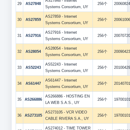
AS27848 - Internet
29
AS27848
256个
2006082
Systems Consortium, UY
AS27859 - Internet
30
AS27859
256个
2006100
Systems Consortium, UY
AS27916 - Internet
31
AS27916
256个
2007072
Systems Consortium, UY
AS28054 - Internet
32
AS28054
256个
2009042
Systems Consortium, UY
AS52243 - Internet
33
AS52243
256个
2010042
Systems Consortium, UY
AS61447 - Internet
34
AS61447
256个
2014070
Systems Consortium, UY
AS266886 - HOSTING EN
35
AS266886
256个
1970010
LA WEB S.A.S., UY
AS273105 - VCR VIDEO
36
AS273105
256个
1970010
CABLE RIVERA S.A., UY
AS274012 - TIME TOWER