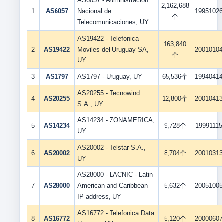
AS6057 - Administracion
2,162,688
1
AS6057
Nacional de
1995102
个
Telecomunicaciones, UY
AS19422 - Telefonica
163,840
2
AS19422
Moviles del Uruguay SA,
2001010
个
UY
3
AS1797
AS1797 - Uruguay, UY
65,536个
1994041
AS20255 - Tecnowind
4
AS20255
12,800个
2001041
S.A., UY
AS14234 - ZONAMERICA,
5
AS14234
9,728个
19991115
UY
AS20002 - Telstar S.A.,
6
AS20002
8,704个
2001031
UY
AS28000 - LACNIC - Latin
7
AS28000
American and Caribbean
5,632个
2005100
IP address, UY
AS16772 - Telefonica Data
8
AS16772
5,120个
2000060