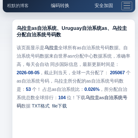
编码转换
安全加固
程默的博客
格式化与前端
网络工具
IP与域名
邮件工具
生活便民
更多工具
乌拉圭as自治系统、Uruguay自治系统as、乌拉圭
分配自治系统号码数
5.1支付宝大红包
该页面显示是
乌拉圭
全球所有as自治系统号码数据。自
治系统号码数据来自世界asn分配中心数据系统，准确率
高，每天会自动 同步国际信息，最新更新时间是：
2026-08-05
，截止到当天，全球一共分配了：
205067
个
as自治系统号码，乌拉圭所分配的as自治系统号码数
是：
53
个！ 占总as自治系统比：
0.026%
，所分配自治
系统总数全球排行：
104
位！下载
乌拉圭as自治系统号
码
数据
TXT格式
file下载