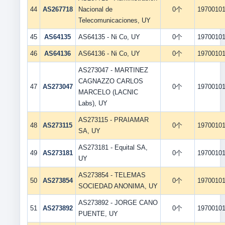
44
AS267718
Nacional de
0个
1970010
Telecomunicaciones, UY
45
AS64135
AS64135 - Ni Co, UY
0个
1970010
46
AS64136
AS64136 - Ni Co, UY
0个
1970010
AS273047 - MARTINEZ
CAGNAZZO CARLOS
47
AS273047
0个
1970010
MARCELO (LACNIC
Labs), UY
AS273115 - PRAIAMAR
48
AS273115
0个
1970010
SA, UY
AS273181 - Equital SA,
49
AS273181
0个
1970010
UY
AS273854 - TELEMAS
50
AS273854
0个
1970010
SOCIEDAD ANONIMA, UY
AS273892 - JORGE CANO
51
AS273892
0个
1970010
PUENTE, UY