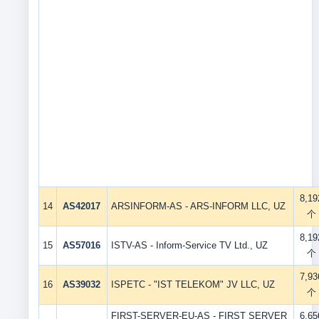
8,19
14
AS42017
ARSINFORM-AS - ARS-INFORM LLC, UZ
个
8,19
15
AS57016
ISTV-AS - Inform-Service TV Ltd., UZ
个
7,93
16
AS39032
ISPETC - "IST TELEKOM" JV LLC, UZ
个
FIRST-SERVER-EU-AS - FIRST SERVER
6,65