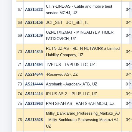
CITY-LINE-AS - Cable and mobile best
67
AS215222
0个
service MCHJ, UZ
68
AS215156
JCT_SET - JCT_SET, IL
0个
UZNETXIZMAT - MINGALIYEV TIMER
69
AS215139
0个
FATIXOVICH, UZ
RETN-UZ-AS - RETN NETWORKS Limited
70
AS214845
0个
Liability Company, UZ
71
AS214694
TVPLUS - TVPLUS LLC, UZ
0个
72
AS214644
-Reserved AS-, ZZ
0个
73
AS214444
Agrobank - Agrobank ATB, UZ
0个
74
AS214414
IPLUS-AS-2 - IPLUS LLC, UZ
0个
75
AS213963
RAH-SHAH-AS - RAH-SHAH MCHJ, UZ
0个
Milliy_Banklararo_Protsessing_Markazi_AJ
76
AS213528
- Milliy Banklararo Protsessing Markazi AJ,
0个
UZ