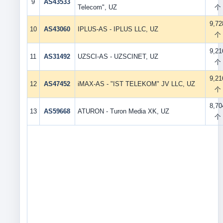
9
AS43533
Telecom", UZ
个
9,72
10
AS43060
IPLUS-AS - IPLUS LLC, UZ
个
9,21
11
AS31492
UZSCI-AS - UZSCINET, UZ
个
9,21
12
AS47452
iMAX-AS - "IST TELEKOM" JV LLC, UZ
个
8,70
13
AS59668
ATURON - Turon Media XK, UZ
个