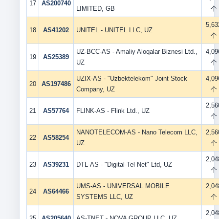
17
AS200740
LIMITED, GB
个
5,63
18
AS41202
UNITEL - UNITEL LLC, UZ
个
UZ-BCC-AS - Amaliy Aloqalar Biznesi Ltd.,
4,09
19
AS25389
UZ
个
UZIX-AS - "Uzbektelekom" Joint Stock
4,09
20
AS197486
Company, UZ
个
2,56
21
AS57764
FLINK-AS - Flink Ltd., UZ
个
NANOTELECOM-AS - Nano Telecom LLC,
2,56
22
AS58254
UZ
个
2,04
23
AS39231
DTL-AS - "Digital-Tel Net" Ltd, UZ
个
UMS-AS - UNIVERSAL MOBILE
2,04
24
AS64466
SYSTEMS LLC, UZ
个
2,04
25
AS205640
AS-TNET - NOVA GROUP LLC, UZ