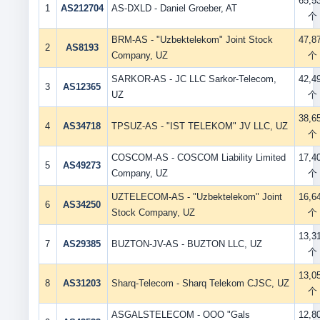
65,5
1
AS212704
AS-DXLD - Daniel Groeber, AT
个
BRM-AS - "Uzbektelekom" Joint Stock
47,8
2
AS8193
Company, UZ
个
SARKOR-AS - JC LLC Sarkor-Telecom,
42,4
3
AS12365
UZ
个
38,6
4
AS34718
TPSUZ-AS - "IST TELEKOM" JV LLC, UZ
个
COSCOM-AS - COSCOM Liability Limited
17,4
5
AS49273
Company, UZ
个
UZTELECOM-AS - "Uzbektelekom" Joint
16,6
6
AS34250
Stock Company, UZ
个
13,3
7
AS29385
BUZTON-JV-AS - BUZTON LLC, UZ
个
13,0
8
AS31203
Sharq-Telecom - Sharq Telekom CJSC, UZ
个
ASGALSTELECOM - OOO "Gals
12,8