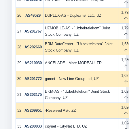
个
1,79
26
AS49529
DUPLEX-AS - Duplex tel LLC, UZ
个
UZMOBILE-AS - "Uzbektelekom" Joint
1,79
27
AS201767
Stock Company, UZ
个
BRM-DataCenter - "Uzbektelekom" Joint
1,53
28
AS202660
Stock Company, UZ
个
1,28
29
AS210030
ANCELADE - Marc MOREAU, FR
个
1,02
30
AS201772
garnet - New Line Group Ltd, UZ
个
BKM-AS - "Uzbektelekom" Joint Stock
1,02
31
AS202175
Company, UZ
个
1,02
32
AS209951
-Reserved AS-, ZZ
个
1,02
33
AS209033
citynet - CityNet LTD, UZ