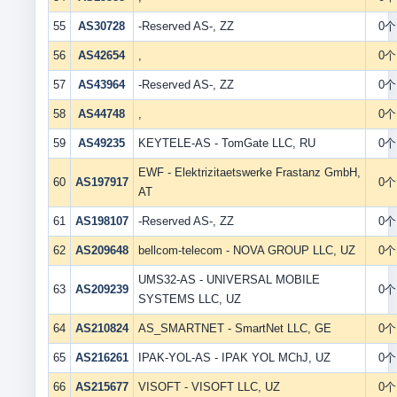
55
AS30728
-Reserved AS-, ZZ
0个
56
AS42654
,
0个
57
AS43964
-Reserved AS-, ZZ
0个
58
AS44748
,
0个
59
AS49235
KEYTELE-AS - TomGate LLC, RU
0个
EWF - Elektrizitaetswerke Frastanz GmbH,
60
AS197917
0个
AT
61
AS198107
-Reserved AS-, ZZ
0个
62
AS209648
bellcom-telecom - NOVA GROUP LLC, UZ
0个
UMS32-AS - UNIVERSAL MOBILE
63
AS209239
0个
SYSTEMS LLC, UZ
64
AS210824
AS_SMARTNET - SmartNet LLC, GE
0个
65
AS216261
IPAK-YOL-AS - IPAK YOL MChJ, UZ
0个
66
AS215677
VISOFT - VISOFT LLC, UZ
0个