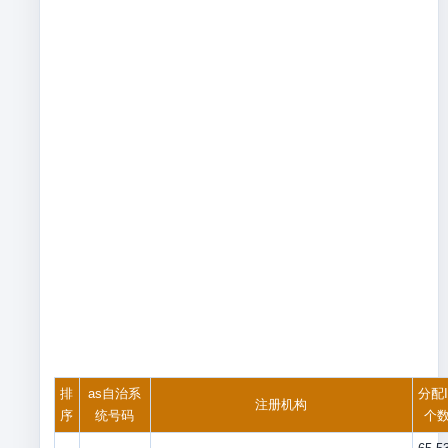
排
as自治系
分配I
注册机构
序
统号码
个