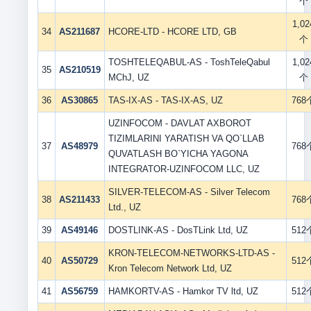
个
1,02
34
AS211687
HCORE-LTD - HCORE LTD, GB
个
TOSHTELEQABUL-AS - ToshTeleQabul
1,02
35
AS210519
MChJ, UZ
个
36
AS30865
TAS-IX-AS - TAS-IX-AS, UZ
768
UZINFOCOM - DAVLAT AXBOROT
TIZIMLARINI YARATISH VA QO`LLAB
37
AS48979
768
QUVATLASH BO`YICHA YAGONA
INTEGRATOR-UZINFOCOM LLC, UZ
SILVER-TELECOM-AS - Silver Telecom
38
AS211433
768
Ltd., UZ
39
AS49146
DOSTLINK-AS - DosTLink Ltd, UZ
512
KRON-TELECOM-NETWORKS-LTD-AS -
40
AS50729
512
Kron Telecom Network Ltd, UZ
41
AS56759
HAMKORTV-AS - Hamkor TV ltd, UZ
512