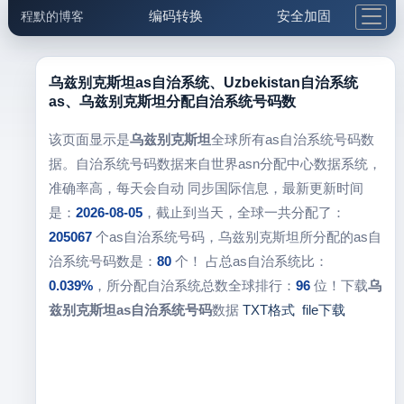
编码转换
安全加固
程默的博客
格式化与前端
网络工具
IP与域名
邮件工具
生活便民
更多工具
乌兹别克斯坦as自治系统、Uzbekistan自治系统
as、乌兹别克斯坦分配自治系统号码数
5.1支付宝大红包
该页面显示是
乌兹别克斯坦
全球所有as自治系统号码数
据。自治系统号码数据来自世界asn分配中心数据系统，
准确率高，每天会自动 同步国际信息，最新更新时间
是：
2026-08-05
，截止到当天，全球一共分配了：
205067
个as自治系统号码，乌兹别克斯坦所分配的as自
治系统号码数是：
80
个！ 占总as自治系统比：
0.039%
，所分配自治系统总数全球排行：
96
位！下载
乌
兹别克斯坦as自治系统号码
数据
TXT格式
file下载