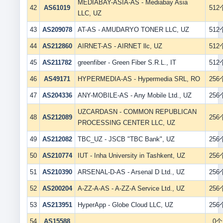
MEDIABAY-ASIA-AS - Mediabay Asia
42
AS61019
512
LLC, UZ
43
AS209078
AT-AS - AMUDARYO TONER LLC, UZ
512
44
AS212860
AIRNET-AS - AIRNET llc, UZ
512
45
AS211782
greenfiber - Green Fiber S.R.L., IT
512
46
AS49171
HYPERMEDIA-AS - Hypermedia SRL, RO
256
47
AS204336
ANY-MOBILE-AS - Any Mobile Ltd., UZ
256
UZCARDASN - COMMON REPUBLICAN
48
AS212089
256
PROCESSING CENTER LLC, UZ
49
AS212082
TBC_UZ - JSCB "TBC Bank", UZ
256
50
AS210774
IUT - Inha University in Tashkent, UZ
256
51
AS210390
ARSENAL-D-AS - Arsenal D Ltd., UZ
256
52
AS200204
A-ZZ-A-AS - A-ZZ-A Service Ltd., UZ
256
53
AS213951
HyperApp - Globe Cloud LLC, UZ
256
54
AS15588
,
0个