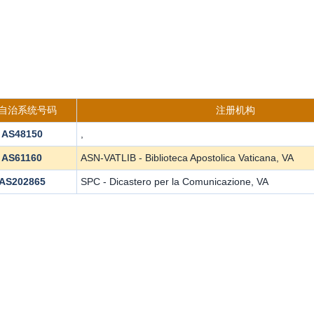
s自治系统号码
注册机构
AS48150
,
AS61160
ASN-VATLIB - Biblioteca Apostolica Vaticana, VA
AS202865
SPC - Dicastero per la Comunicazione, VA