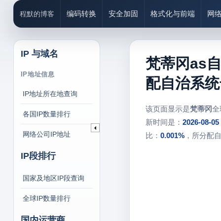
编码转换
安全加固
格式化与前端
网
程默的博客
IP 与域名
梵蒂冈as自治
IP地址信息
配自治系统
IP地址所在地查询
该页面显示是
梵蒂冈
全
各国IP数量排行
新时间是：
2026-08-05
网络公司IP地址
比：
0.001%
，所分配
IP段排行
国家及地区IP段查询
全球IP数量排行
国内运营商