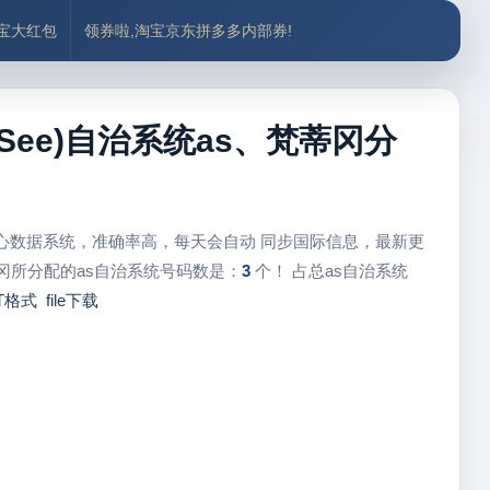
付宝大红包
领券啦,淘宝京东拼多多内部券!
oly See)自治系统as、梵蒂冈分
中心数据系统，准确率高，每天会自动 同步国际信息，最新更
冈所分配的as自治系统号码数是：
3
个！ 占总as自治系统
T格式
file下载