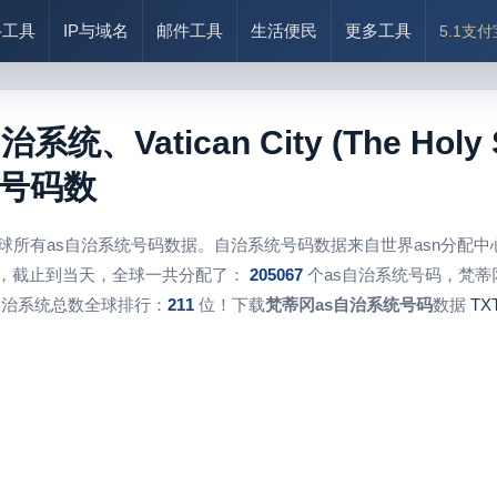
络工具
IP与域名
邮件工具
生活便民
更多工具
5.1支
系统、Vatican City (The H
号码数
球所有as自治系统号码数据。自治系统号码数据来自世界asn分配
，截止到当天，全球一共分配了：
205067
个as自治系统号码，梵蒂
自治系统总数全球排行：
211
位！下载
梵蒂冈as自治系统号码
数据
TX