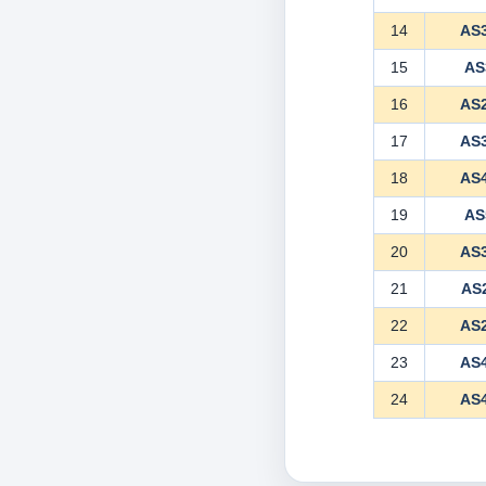
14
AS
15
AS
16
AS
17
AS
18
AS
19
AS
20
AS
21
AS
22
AS
23
AS
24
AS