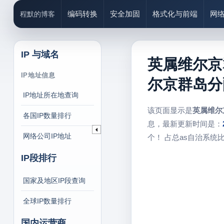
编码转换
安全加固
格式化与前端
网
程默的博客
IP 与域名
英属维尔京群岛
IP地址信息
尔京群岛分
IP地址所在地查询
该页面显示是
英属维尔
各国IP数量排行
息，最新更新时间是：
网络公司IP地址
个！ 占总as自治系统
IP段排行
国家及地区IP段查询
全球IP数量排行
国内运营商