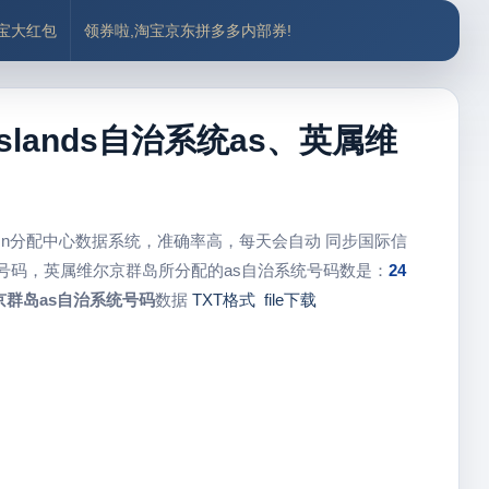
付宝大红包
领券啦,淘宝京东拼多多内部券!
 Islands自治系统as、英属维
sn分配中心数据系统，准确率高，每天会自动 同步国际信
号码，英属维尔京群岛所分配的as自治系统号码数是：
24
京群岛as自治系统号码
数据
TXT格式
file下载