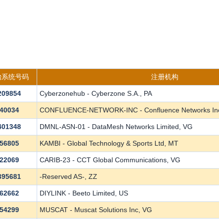
治系统号码
注册机构
209854
Cyberzonehub - Cyberzone S.A., PA
40034
CONFLUENCE-NETWORK-INC - Confluence Networks In
401348
DMNL-ASN-01 - DataMesh Networks Limited, VG
56805
KAMBI - Global Technology & Sports Ltd, MT
22069
CARIB-23 - CCT Global Communications, VG
395681
-Reserved AS-, ZZ
62662
DIYLINK - Beeto Limited, US
54299
MUSCAT - Muscat Solutions Inc, VG