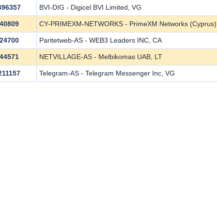
396357
BVI-DIG - Digicel BVI Limited, VG
40809
CY-PRIMEXM-NETWORKS - PrimeXM Networks (Cyprus) 
24700
Paritetweb-AS - WEB3 Leaders INC, CA
44571
NETVILLAGE-AS - Melbikomas UAB, LT
211157
Telegram-AS - Telegram Messenger Inc, VG