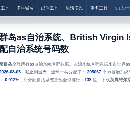
络工具
IP与域名
邮件工具
生活便民
更多工具
5.1支
as自治系统、British Virgin
配自治系统号码数
京群岛
全球所有as自治系统号码数据。自治系统号码数据来自世界a
2026-08-05
，截止到当天，全球一共分配了：
205067
个as自治系统
比：
0.012%
，所分配自治系统总数全球排行：
138
位！下载
英属维尔