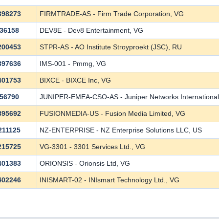
398273
FIRMTRADE-AS - Firm Trade Corporation, VG
36158
DEV8E - Dev8 Entertainment, VG
200453
STPR-AS - AO Institute Stroyproekt (JSC), RU
397636
IMS-001 - Pmmg, VG
401753
BIXCE - BIXCE Inc, VG
56790
JUNIPER-EMEA-CSO-AS - Juniper Networks International
395692
FUSIONMEDIA-US - Fusion Media Limited, VG
211125
NZ-ENTERPRISE - NZ Enterprise Solutions LLC, US
215725
VG-3301 - 3301 Services Ltd., VG
401383
ORIONSIS - Orionsis Ltd, VG
402246
INISMART-02 - INIsmart Technology Ltd., VG