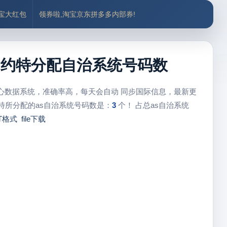
付宝大红包
领券啦,淘宝京东拼多多内部券!
、马约特分配自治系统号码数
中心数据系统，准确率高，每天会自动 同步国际信息，最新更
特所分配的as自治系统号码数是：
3
个！ 占总as自治系统
T格式
file下载