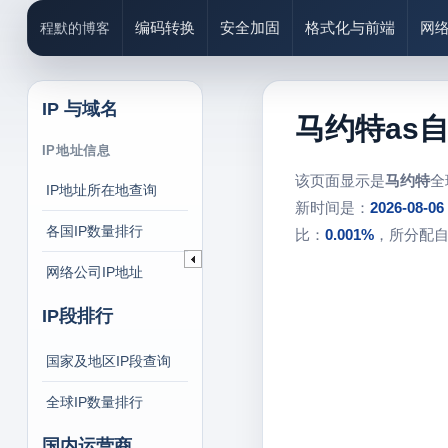
编码转换
安全加固
格式化与前端
网
程默的博客
IP 与域名
马约特as
IP地址信息
该页面显示是
马约特
全
IP地址所在地查询
新时间是：
2026-08-06
各国IP数量排行
比：
0.001%
，所分配
网络公司IP地址
IP段排行
国家及地区IP段查询
全球IP数量排行
国内运营商