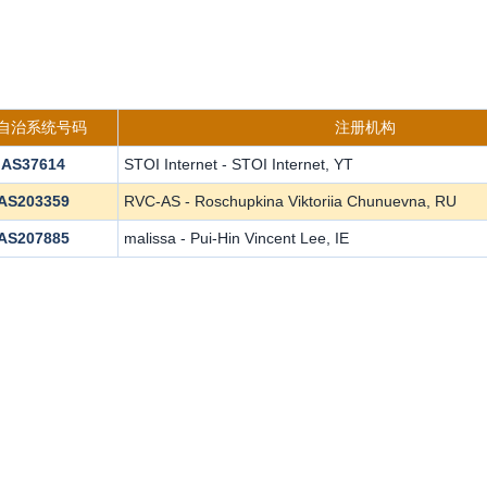
s自治系统号码
注册机构
AS37614
STOI Internet - STOI Internet, YT
AS203359
RVC-AS - Roschupkina Viktoriia Chunuevna, RU
AS207885
malissa - Pui-Hin Vincent Lee, IE