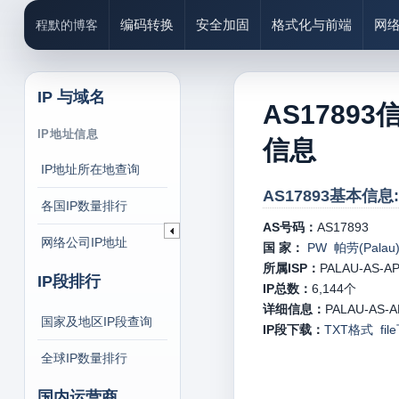
编码转换
安全加固
格式化与前端
网
程默的博客
IP 与域名
AS17893
IP地址信息
信息
IP地址所在地查询
AS17893基本信息:
各国IP数量排行
AS号码：
AS17893
网络公司IP地址
国 家：
PW 帕劳(Palau
所属ISP：
PALAU-AS-A
IP段排行
IP总数：
6,144
个
详细信息：
PALAU-AS-AP
国家及地区IP段查询
IP段下载：
TXT格式
fi
全球IP数量排行
国内运营商