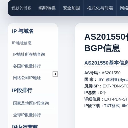
编码转换
安全加固
格式化与前端
网
程默的博客
IP 与域名
AS20155
IP地址信息
BGP信息
IP地址所在地查询
AS201550基本信息
各国IP数量排行
AS号码：
AS201550
网络公司IP地址
国 家：
SY 叙利亚(Syria
所属ISP：
EXT-PDN-ST
IP段排行
IP总数：
0
个
详细信息：
EXT-PDN-STE-
国家及地区IP段查询
IP段下载：
TXT格式
fi
全球IP数量排行
国内运营商