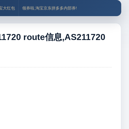
付宝大红包
领券啦,淘宝京东拼多多内部券!
20 route信息,AS211720