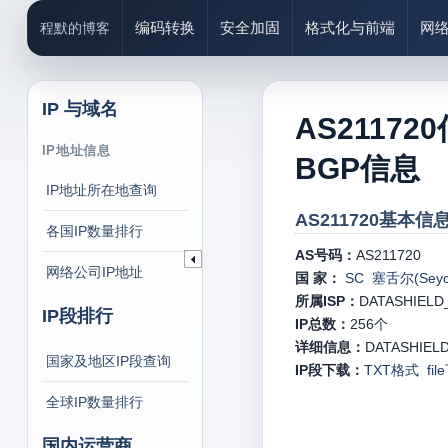
编码转换
安全加固
格式化与前端
网
程默的博客
IP 与域名
AS21172
IP地址信息
BGP信息
IP地址所在地查询
AS211720基本信息
各国IP数量排行
AS号码：
AS211720
网络公司IP地址
国 家：
SC 塞舌尔(Seych
所属ISP：
DATASHIELD
IP段排行
IP总数：
256
个
详细信息：
DATASHIELD_
国家及地区IP段查询
IP段下载：
TXT格式
fi
全球IP数量排行
国内运营商