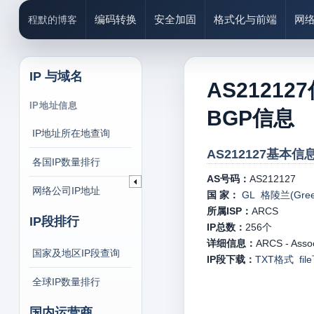
编码转换
安全加固
格式化与前端
网
程默的博客
IP 与域名
AS21212
IP地址信息
BGP信息
IP地址所在地查询
AS212127基本信息
各国IP数量排行
AS号码：
AS212127
网络公司IP地址
国 家：
GL 格陵兰(Green
所属ISP：
ARCS
IP段排行
IP总数：
256
个
详细信息：
ARCS - Assoc
国家及地区IP段查询
IP段下载：
TXT格式
fi
全球IP数量排行
国内运营商