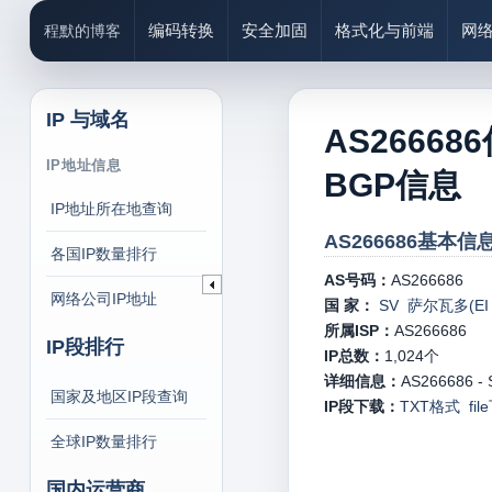
编码转换
安全加固
格式化与前端
网
程默的博客
IP 与域名
AS26668
IP地址信息
BGP信息
IP地址所在地查询
AS266686基本信息
各国IP数量排行
AS号码：
AS266686
网络公司IP地址
国 家：
SV 萨尔瓦多(EI S
所属ISP：
AS266686
IP段排行
IP总数：
1,024
个
详细信息：
AS266686 - 
国家及地区IP段查询
IP段下载：
TXT格式
fi
全球IP数量排行
国内运营商