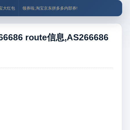
付宝大红包
领券啦,淘宝京东拼多多内部券!
686 route信息,AS266686