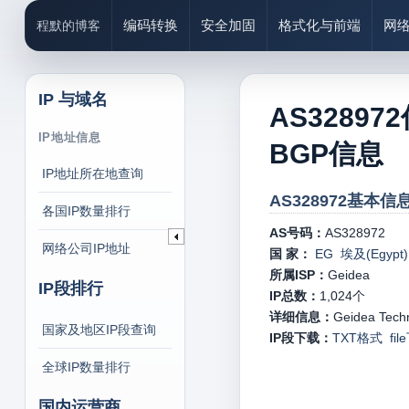
编码转换
安全加固
格式化与前端
网
程默的博客
IP 与域名
AS32897
IP地址信息
BGP信息
IP地址所在地查询
AS328972基本信息
各国IP数量排行
AS号码：
AS328972
网络公司IP地址
国 家：
EG 埃及(Egypt)
所属ISP：
Geidea
IP段排行
IP总数：
1,024
个
详细信息：
Geidea Techn
国家及地区IP段查询
IP段下载：
TXT格式
fi
全球IP数量排行
国内运营商