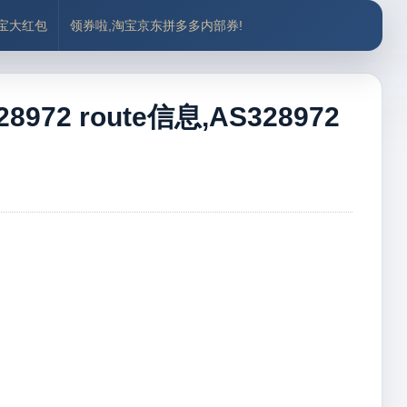
付宝大红包
领券啦,淘宝京东拼多多内部券!
972 route信息,AS328972