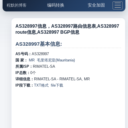
编码转换
安全加固
程默的博客
格式化与前端
网络工具
IP与域名
邮件工具
生活便民
更多工具
AS328997信息，AS328997路由信息表,AS328997
route信息,AS328997 BGP信息
5.1支付宝大红包
AS328997基本信息:
AS号码：
AS328997
国 家：
MR 毛里塔尼亚(Mauritania)
所属ISP：
RIMATEL-SA
IP总数：
0
个
详细信息：
RIMATEL-SA - RIMATEL-SA, MR
IP段下载：
TXT格式
file下载