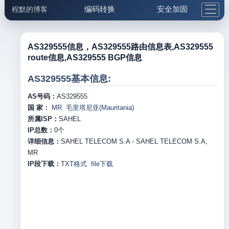
编码转换
安全加固
程默的博客
格式化与前端
网络工具
IP与域名
邮件工具
生活便民
更多工具
AS329555信息，AS329555路由信息表,AS329555
route信息,AS329555 BGP信息
5.1支付宝大红包
AS329555基本信息:
AS号码：
AS329555
国 家：
MR 毛里塔尼亚(Mauritania)
所属ISP：
SAHEL
IP总数：
0
个
详细信息：
SAHEL TELECOM S.A - SAHEL TELECOM S.A,
MR
IP段下载：
TXT格式
file下载