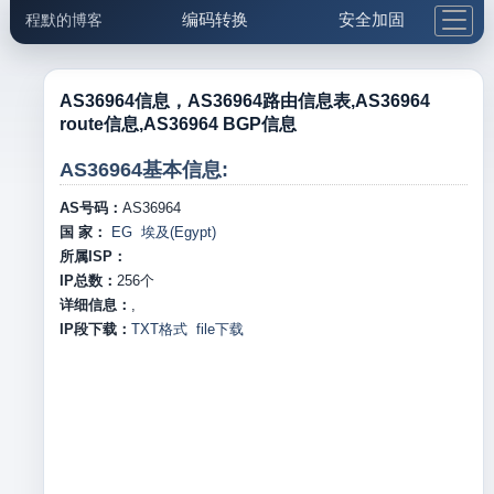
编码转换
安全加固
程默的博客
格式化与前端
网络工具
IP与域名
邮件工具
生活便民
更多工具
AS36964信息，AS36964路由信息表,AS36964
route信息,AS36964 BGP信息
5.1支付宝大红包
AS36964基本信息:
AS号码：
AS36964
国 家：
EG 埃及(Egypt)
所属ISP：
IP总数：
256
个
详细信息：
,
IP段下载：
TXT格式
file下载