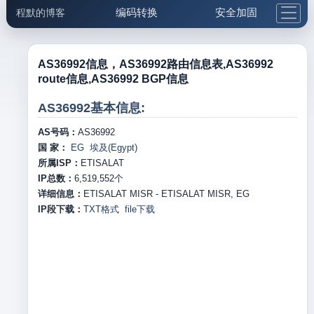
编码转换
安全加固
程默的博客
格式化与前端
网络工具
IP与域名
邮件工具
生活便民
更多工具
AS36992信息，AS36992路由信息表,AS36992
route信息,AS36992 BGP信息
5.1支付宝大红包
AS36992基本信息:
AS号码：
AS36992
国 家：
EG 埃及(Egypt)
所属ISP：
ETISALAT
IP总数：
6,519,552
个
详细信息：
ETISALAT MISR - ETISALAT MISR, EG
IP段下载：
TXT格式
file下载