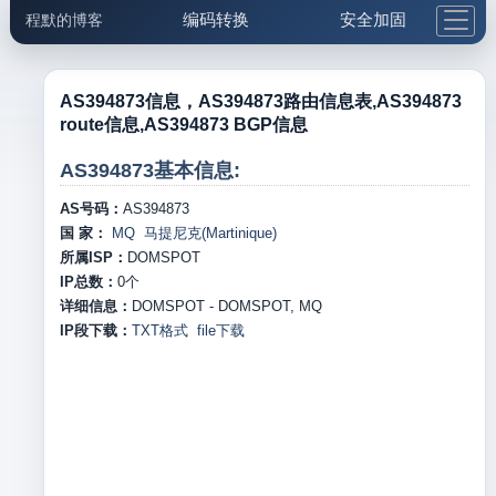
编码转换
安全加固
程默的博客
格式化与前端
网络工具
IP与域名
邮件工具
生活便民
更多工具
AS394873信息，AS394873路由信息表,AS394873
route信息,AS394873 BGP信息
5.1支付宝大红包
AS394873基本信息:
AS号码：
AS394873
国 家：
MQ 马提尼克(Martinique)
所属ISP：
DOMSPOT
IP总数：
0
个
详细信息：
DOMSPOT - DOMSPOT, MQ
IP段下载：
TXT格式
file下载